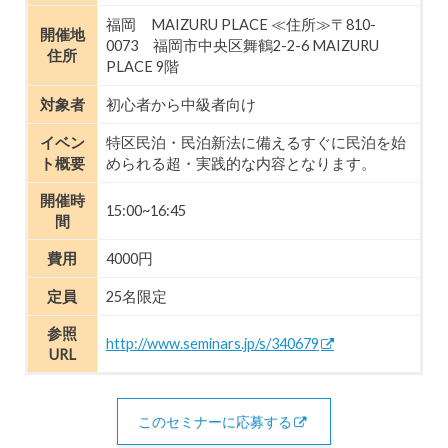
福岡 MAIZURU PLACE ≪住所≫〒810-
開催地
0073 福岡市中央区舞鶴2-2-6 MAIZURU
住所
PLACE 9階
対象者
初心者から中級者向け
イベン
特区民泊・民泊新法に備えるすぐに民泊を始
ト概要
められる超・実践的な内容となります。
開催時
15:00~16:45
間
費用
4000円
定員
25名限定
参照
http://www.seminars.jp/s/340679
URL
このセミナーに応募する