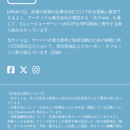
Livhubでは、読者の皆様が記事を読むだけで社会貢献に参加で
きるよう、アーティクル株式会社が運営する「
UU Fund
」を通
じて、1ユニークユーザーにつき0.1円をNPO団体に寄付する取
り組みを行っています。
当サイトは、サーバーの電力使用と取材活動のための移動に伴
うCO2排出などにおいて、排出削減およびカーボン・オフセッ
トに取り組んでいます（
詳細
）。
【広告主の開示について】
・当サイトは、主に広告主の皆様から支払われる広告収入により運営が成り立っ
ています。
・記事広告について：広告主より対価をいただき作成・掲載している記事につい
ては【Sponsored】表記をしています。
・成果報酬型広告について：読者の皆様が本サイトに掲載されているテキスト・
画像リンクを経由してリンク先サイトの運営主体が設定した一定の成果地点（製
品・サービスの申込・予約・購入など）に到達した場合、本サイトに報酬が支払