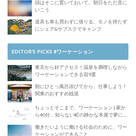
頭はそこに置いておいて。朝日をただ見に
いこう
道具も車も買わずに借りる。モノを持たず
にシェア&サブスクでキャンプ
EDITOR’S PICKS #ワーケーション
東京から好アクセス！温泉を満喫しながら
ワーケーションできる宿9選
朝にひとっ風呂浴びてから、仕事しよう！
関東のおすすめ銭湯
ちょっとそこまで、ワーケーション | 家か
ら40分、知らない町の静かな本屋で夢に近
づく4時間の旅
働きたいように働ける社会のために、ワー
ケーションができること