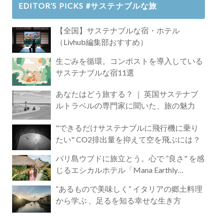
EDITOR’S PICKS #サステナブルな旅
【全国】サステナブルな宿・ホテル
（Livhub編集部おすすめ）
生ごみを循環。コンポストを導入している
サステナブルな宿11選
あなたはどう旅する？ ｜ 英国サステナブ
ルトラベルの専門家に聞いた、旅の魅力
"できるだけサステナブルに飛行機に乗り
たい" CO2排出量を抑えて空を飛ぶには？
バリ島ウブドに旅立とう。心で ”良さ" を感
じるエシカルホテル「Mana Earthly
Paradise」
“あるもので美味しく” イタリアの郷土料理
から学ぶ 、足るを知る幸せな生き方