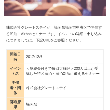
株式会社グレートステイが、福岡県福岡市中央区で開催す
る民泊・Airbnbセミナーです。イベントの詳細・申し込み
につきましては、下記URLをご参照ください。
開催日
2017/12/9
時
イベン
＜懇親会付きで毎回大好評＞200人以上が受
ト名
講した特区民泊・民泊新法に備えるセミナー
主催
者・団
株式会社グレートステイ
体
都道府
福岡県
県