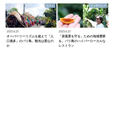
コラム
インタビュー
2025.6.25
2025.6.25
オーバーツーリズムを超えて「人
「原風景を守る」ための地域需要
口過多」のバリ島。観光は悪なの
を。バリ島のハイパーローカルな
か
レストラン