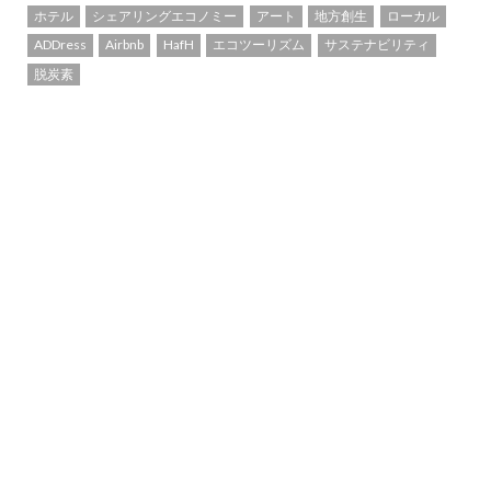
ホテル
シェアリングエコノミー
アート
地方創生
ローカル
ADDress
Airbnb
HafH
エコツーリズム
サステナビリティ
脱炭素