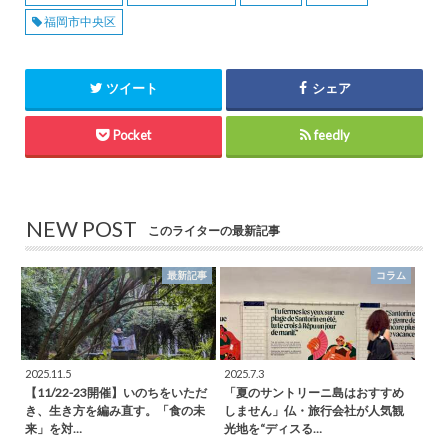
福岡市中央区
ツイート
シェア
Pocket
feedly
NEW POST
このライターの最新記事
最新記事
コラム
2025.11.5
2025.7.3
【11/22-23開催】いのちをいただ
「夏のサントリーニ島はおすすめ
き、生き方を編み直す。「食の未
しません」仏・旅行会社が人気観
来」を対…
光地を“ディスる…