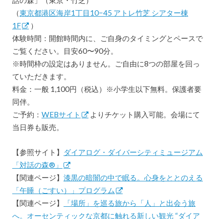
話の森」（東京・竹芝）
（
東京都港区海岸1丁目10−45 アトレ竹芝 シアター棟
1F
）
体験時間：開館時間内に、ご自身のタイミングとペースで
ご覧ください。目安60〜90分。
※時間枠の設定はありません。ご自由に8つの部屋を回っ
ていただきます。
料金：一般 1,100円（税込）※小学生以下無料。保護者要
同伴。
ご予約：
WEBサイト
よりチケット購入可能。会場にて
当日券も販売。
【参照サイト】
ダイアログ・ダイバーシティミュージアム
「対話の森®」
【関連ページ】
漆黒の暗闇の中で眠る。心身をととのえる
「午睡（ごすい）」プログラム
【関連ページ】
「場所」を巡る旅から「人」と出会う旅
へ。オーセンティックな京都に触れる新しい観光 “ダイア