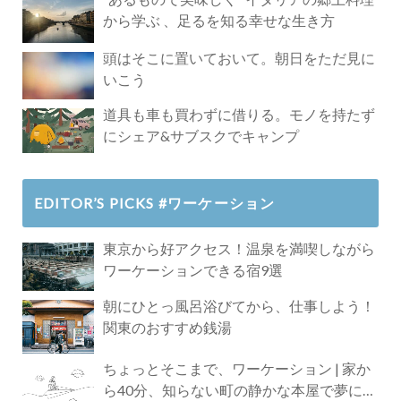
から学ぶ 、足るを知る幸せな生き方
頭はそこに置いておいて。朝日をただ見に
いこう
道具も車も買わずに借りる。モノを持たず
にシェア&サブスクでキャンプ
EDITOR’S PICKS #ワーケーション
東京から好アクセス！温泉を満喫しながら
ワーケーションできる宿9選
朝にひとっ風呂浴びてから、仕事しよう！
関東のおすすめ銭湯
ちょっとそこまで、ワーケーション | 家か
ら40分、知らない町の静かな本屋で夢に近