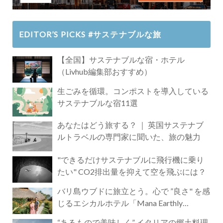
EDITOR’S PICKS #サステナブルな旅
【全国】サステナブルな宿・ホテル
（Livhub編集部おすすめ）
生ごみを循環。コンポストを導入している
サステナブルな宿11選
あなたはどう旅する？ ｜ 英国サステナブ
ルトラベルの専門家に聞いた、旅の魅力
"できるだけサステナブルに飛行機に乗り
たい" CO2排出量を抑えて空を飛ぶには？
バリ島ウブドに旅立とう。心で ”良さ" を感
じるエシカルホテル「Mana Earthly
Paradise」
“あるもので美味しく” イタリアの郷土料理