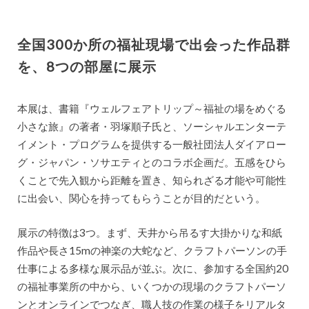
全国300か所の福祉現場で出会った作品群
を、8つの部屋に展示
本展は、書籍『ウェルフェアトリップ～福祉の場をめぐる
小さな旅』の著者・羽塚順子氏と、ソーシャルエンターテ
イメント・プログラムを提供する一般社団法人ダイアロー
グ・ジャパン・ソサエティとのコラボ企画だ。五感をひら
くことで先入観から距離を置き、知られざる才能や可能性
に出会い、関心を持ってもらうことが目的だという。
展示の特徴は3つ。まず、天井から吊るす大掛かりな和紙
作品や長さ15mの神楽の大蛇など、クラフトパーソンの手
仕事による多様な展示品が並ぶ。次に、参加する全国約20
の福祉事業所の中から、いくつかの現場のクラフトパーソ
ンとオンラインでつなぎ、職人技の作業の様子をリアルタ