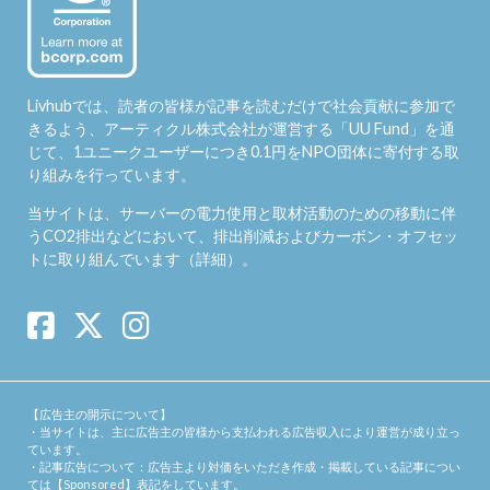
Livhubでは、読者の皆様が記事を読むだけで社会貢献に参加で
きるよう、アーティクル株式会社が運営する「
UU Fund
」を通
じて、1ユニークユーザーにつき0.1円をNPO団体に寄付する取
り組みを行っています。
当サイトは、サーバーの電力使用と取材活動のための移動に伴
うCO2排出などにおいて、排出削減およびカーボン・オフセッ
トに取り組んでいます（
詳細
）。
【広告主の開示について】
・当サイトは、主に広告主の皆様から支払われる広告収入により運営が成り立っ
ています。
・記事広告について：広告主より対価をいただき作成・掲載している記事につい
ては【Sponsored】表記をしています。