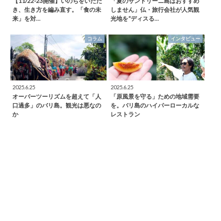
【11/22-23開催】いのちをいただ
「夏のサントリーニ島はおすすめ
き、生き方を編み直す。「食の未
しません」仏・旅行会社が人気観
来」を対…
光地を“ディスる…
コラム
インタビュー
2025.6.25
2025.6.25
オーバーツーリズムを超えて「人
「原風景を守る」ための地域需要
口過多」のバリ島。観光は悪なの
を。バリ島のハイパーローカルな
か
レストラン