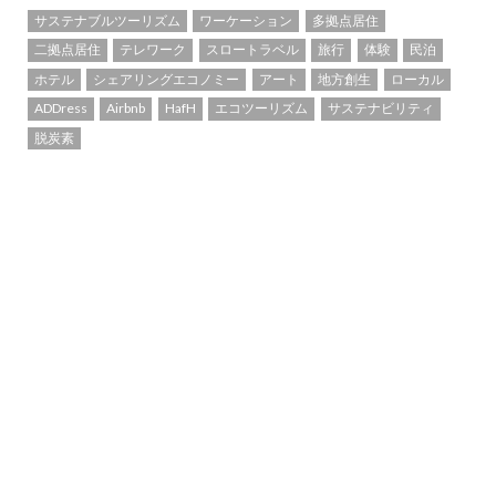
サステナブルツーリズム
ワーケーション
多拠点居住
二拠点居住
テレワーク
スロートラベル
旅行
体験
民泊
ホテル
シェアリングエコノミー
アート
地方創生
ローカル
ADDress
Airbnb
HafH
エコツーリズム
サステナビリティ
脱炭素