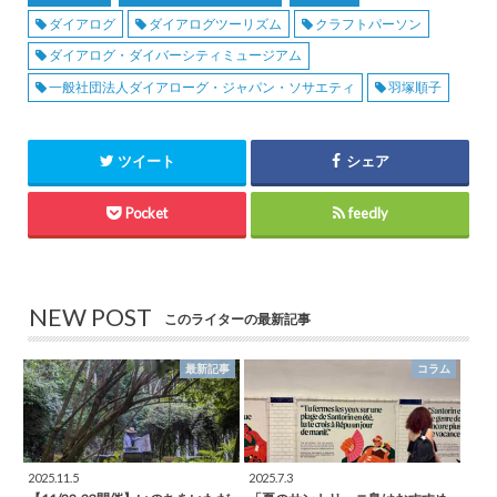
ダイアログ
ダイアログツーリズム
クラフトパーソン
ダイアログ・ダイバーシティミュージアム
一般社団法人ダイアローグ・ジャパン・ソサエティ
羽塚順子
ツイート
シェア
Pocket
feedly
NEW POST
このライターの最新記事
最新記事
コラム
2025.11.5
2025.7.3