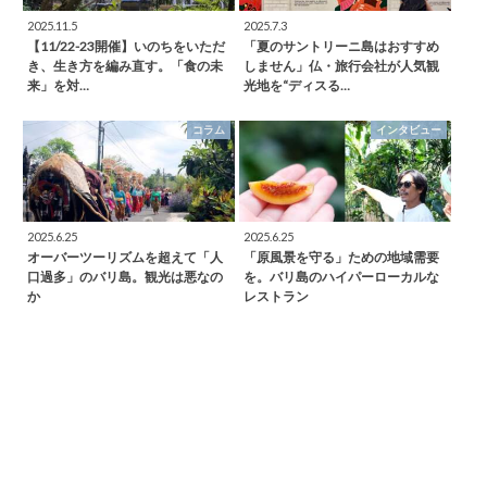
2025.11.5
2025.7.3
【11/22-23開催】いのちをいただ
「夏のサントリーニ島はおすすめ
き、生き方を編み直す。「食の未
しません」仏・旅行会社が人気観
来」を対…
光地を“ディスる…
コラム
インタビュー
2025.6.25
2025.6.25
オーバーツーリズムを超えて「人
「原風景を守る」ための地域需要
口過多」のバリ島。観光は悪なの
を。バリ島のハイパーローカルな
か
レストラン