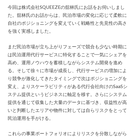
今回は株式会社SQUEEZEの舘林氏にお話をお伺いしまし
た。舘林氏のお話からは、民泊市場の変化に応じて柔軟に
自社のポジショニングを変えていく戦略性と先見性の高さ
を強く実感しました。
まだ民泊市場が立ち上がりフェーズで競合も少ない時期に
は民泊運用代行サービスに特化することで一気にシェアを
高め、運用ノウハウを蓄積しながらシステム開発を進め
る。そして徐々に市場が成長し、代行サービスの増加によ
り競争が激化してきたタイミングで次はポジショニングを
変え、よりスケーラビリティがある代行会社向けのSaaSシ
ステム提供というビジネスに軸足を移す。さらにシステム
提供を通じて収集した大量のデータに基づき、収益性が高
いと判断したエリアや物件に対しては自らリスクをとって
民泊運用を手がける。
これらの事業ポートフォリオによりリスクを分散しながら