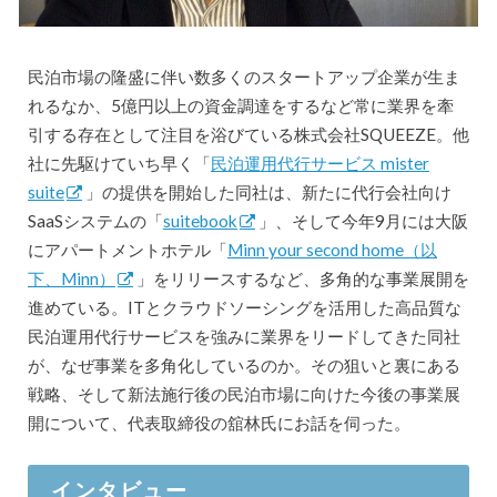
民泊市場の隆盛に伴い数多くのスタートアップ企業が生ま
れるなか、5億円以上の資金調達をするなど常に業界を牽
引する存在として注目を浴びている株式会社SQUEEZE。他
社に先駆けていち早く「
民泊運用代行サービス mister
suite
」の提供を開始した同社は、新たに代行会社向け
SaaSシステムの「
suitebook
」、そして今年9月には大阪
にアパートメントホテル「
Minn your second home（以
下、Minn）
」をリリースするなど、多角的な事業展開を
進めている。ITとクラウドソーシングを活用した高品質な
民泊運用代行サービスを強みに業界をリードしてきた同社
が、なぜ事業を多角化しているのか。その狙いと裏にある
戦略、そして新法施行後の民泊市場に向けた今後の事業展
開について、代表取締役の舘林氏にお話を伺った。
インタビュー