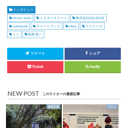
インタビュー
Mister Suite
ミスタースイート
株式会社SQUEEZE
suitebook
スイートブック
Minn
スクイーズ
ミン
舘林 真一
ツイート
シェア
Pocket
feedly
NEW POST
このライターの最新記事
最新記事
コラム