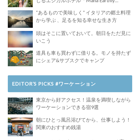
じるエシカルホテル「Mana Earthly
Paradise」
“あるもので美味しく” イタリアの郷土料理
から学ぶ 、足るを知る幸せな生き方
頭はそこに置いておいて。朝日をただ見に
いこう
道具も車も買わずに借りる。モノを持たず
にシェア&サブスクでキャンプ
EDITOR’S PICKS #ワーケーション
東京から好アクセス！温泉を満喫しながら
ワーケーションできる宿9選
朝にひとっ風呂浴びてから、仕事しよう！
関東のおすすめ銭湯