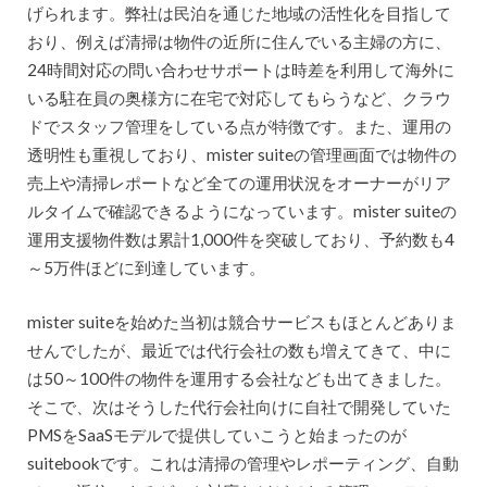
げられます。弊社は民泊を通じた地域の活性化を目指して
おり、例えば清掃は物件の近所に住んでいる主婦の方に、
24時間対応の問い合わせサポートは時差を利用して海外に
いる駐在員の奥様方に在宅で対応してもらうなど、クラウ
ドでスタッフ管理をしている点が特徴です。また、運用の
透明性も重視しており、mister suiteの管理画面では物件の
売上や清掃レポートなど全ての運用状況をオーナーがリア
ルタイムで確認できるようになっています。mister suiteの
運用支援物件数は累計1,000件を突破しており、予約数も4
～5万件ほどに到達しています。
mister suiteを始めた当初は競合サービスもほとんどありま
せんでしたが、最近では代行会社の数も増えてきて、中に
は50～100件の物件を運用する会社なども出てきました。
そこで、次はそうした代行会社向けに自社で開発していた
PMSをSaaSモデルで提供していこうと始まったのが
suitebookです。これは清掃の管理やレポーティング、自動