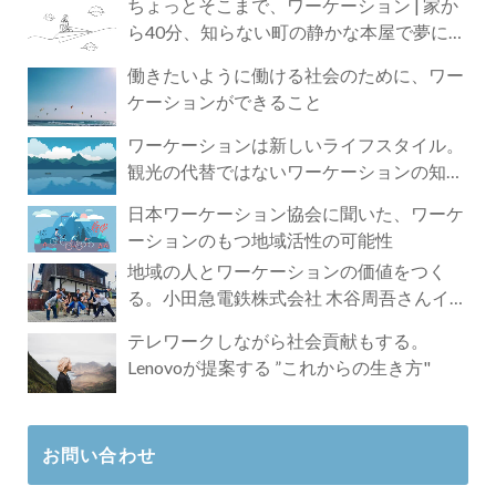
ちょっとそこまで、ワーケーション | 家か
ら40分、知らない町の静かな本屋で夢に近
づく4時間の旅
働きたいように働ける社会のために、ワー
ケーションができること
ワーケーションは新しいライフスタイル。
観光の代替ではないワーケーションの知ら
れざる魅力
日本ワーケーション協会に聞いた、ワーケ
ーションのもつ地域活性の可能性
地域の人とワーケーションの価値をつく
る。小田急電鉄株式会社 木谷周吾さんイン
タビュー
テレワークしながら社会貢献もする。
Lenovoが提案する ”これからの生き方"
お問い合わせ