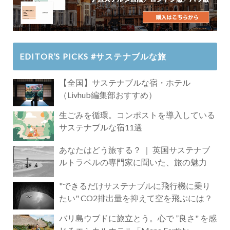
EDITOR’S PICKS #サステナブルな旅
【全国】サステナブルな宿・ホテル
（Livhub編集部おすすめ）
生ごみを循環。コンポストを導入している
サステナブルな宿11選
あなたはどう旅する？ ｜ 英国サステナブ
ルトラベルの専門家に聞いた、旅の魅力
"できるだけサステナブルに飛行機に乗り
たい" CO2排出量を抑えて空を飛ぶには？
バリ島ウブドに旅立とう。心で ”良さ" を感