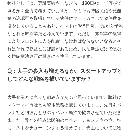
弊社としては、実証実験もしながら「180日+α」で何がで
きるかを全力で考えていますが、そもそも特区民泊や旅館
業の許認可を取得している物件にフォーカスして物件数を
増やしていることもあり、ベストは365日間、1泊から予約
がとれる旅館業だと考えています。ただし、旅館業の取得
によりフロントに人を配置しなければならないとなるとそ
れはそれで収益性に課題があるため、民泊新法だけではな
く旅館業法改正の動きにも注目しています。
Q：大手の参入も増えるなか、スタートアップと
してどんな戦略を描いていますか？
大手企業とは色々な組み方があると思っています。弊社は
スターマイカ社とも資本業務提携していますし、先日もパ
ソナ社と阿波おどりのイベント民泊で協力させていただき
ました。弊社の強みは民泊のオペレーションノウハウ、特
にコストをチューニングする部分です。売上については物