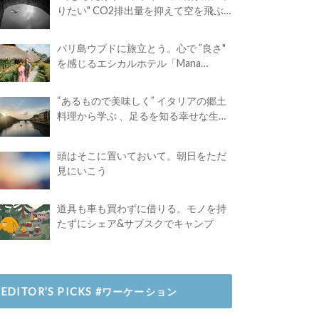
りたい" CO2排出量を抑えて空を飛ぶ
には？
バリ島ウブドに旅立とう。心で ”良さ"
を感じるエシカルホテル「Mana
Earthly Paradise」
“あるもので美味しく” イタリアの郷土
料理から学ぶ 、足るを知る幸せな生き
方
頭はそこに置いておいて。朝日をただ
見にいこう
道具も車も買わずに借りる。モノを持
たずにシェア&サブスクでキャンプ
EDITOR’S PICKS #ワーケーション