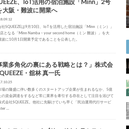
UEEZE、IoT活用の宿泊施設「Minn」2号
を大阪・難波に開業へ
8.09.12
社SQUEEZEは9月10日、IoTを活用した宿泊施設「Minn（ミン）」
店となる「Minn Namba – your second home（ミン 難波）」を大
難波に10月1日開業予定であることを公表した。
事業多角化の裏にある戦略とは？」株式会
QUEEZE・舘林 真一氏
7.10.25
市場の隆盛に伴い数多くのスタートアップ企業が生まれるなか、5億
上の資金調達をするなど常に業界を牽引する存在として注目を浴びて
株式会社SQUEEZE。他社に先駆けていち早く「民泊運用代行サービ
ter …