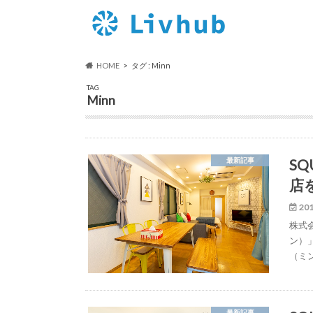
HOME
タグ : Minn
TAG
Minn
SQ
最新記事
店
201
株式会
ン）」の
（ミ
最新記事