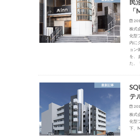
民
「
201
株式会
化型フ
内に
ョン体
を、
た、
S
最新記事
テ
201
株式会
化型フ
下、M