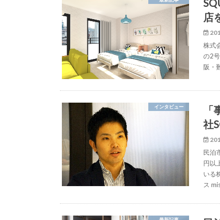
SQ
店
201
株式会
の2号
阪・
「
インタビュー
社S
201
民泊
円以
いる
ス mis
最新記事