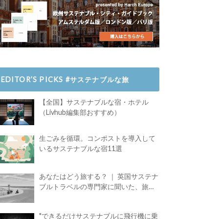
EDITOR’S PICKS #サステナブルな旅
【全国】サステナブルな宿・ホテル
（Livhub編集部おすすめ）
生ごみを循環。コンポストを導入して
いるサステナブルな宿11選
あなたはどう旅する？ ｜ 英国サステナ
ブルトラベルの専門家に聞いた、旅の
魅力
"できるだけサステナブルに飛行機に乗