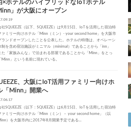
泊×ホテルのハイブリッドなIoTホテル
Minn」が大阪にオープン
7.09.19
社SQUEEZE（以下、SQUEEZE）は9月15日、IoTを活用した宿泊特
ァミリー向けホテル「Minn（ミン）- your second home」を大阪市
グランドオープンしたことを公表した。ホテルの特徴は、オペレーシ
制を含め宿泊施設がミニマル（minimal）であることから「inn」
また「家族みんな」で泊まれる部屋であることから「Minn」をとっ
「Minn」という名前に現れている。
QUEEZE、大阪にIoT活用ファミリー向けホ
ル「Minn」開業へ
7.06.17
社SQUEEZE（以下：SQUEEZE）は6月15日、IoTを活用した宿泊特
ァミリー向けホテル「Minn（ミン）－ your second home」（以
inn）を大阪市内に2017年8月開業予定である…