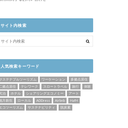
サイト内検索
人気検索キーワード
サステナブルツーリズム
ワーケーション
多拠点居住
二拠点居住
テレワーク
スロートラベル
旅行
体験
民泊
ホテル
シェアリングエコノミー
アート
地方創生
ローカル
ADDress
Airbnb
HafH
エコツーリズム
サステナビリティ
脱炭素