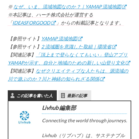
※
なぜ、いま、流域地図なのか？｜YAMAP 流域地図
※本記事は、ハーチ株式会社が運営する
「
IDEASFORGOOD
」からの転載記事となります。
【参照サイト】
YAMAP 流域地図
【参照サイト】
2 流域圏を意識した取組｜環境省
【関連記事】
「頂上まで登らなくてもいい」登山アプリ
YAMAPが示す、自分と地域のための新しい山登り文化
【関連記事】
なぜクリエイティブな人たちは、源流域の
川で遊ぶのか？川と神経の知られざる関係
この記事を書いた人
最新の記事
Livhub 編集部
Connecting the world through journeys.
Livhub（リブハブ）は、サステナブル