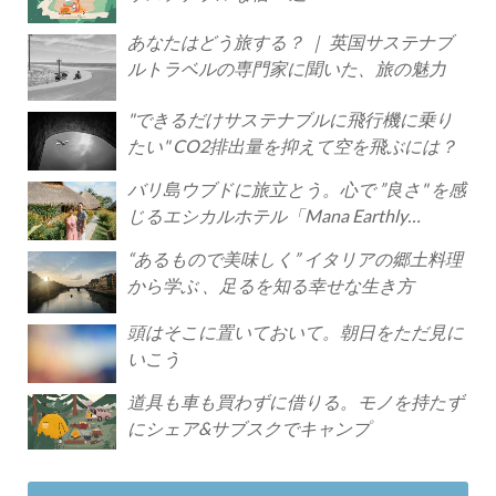
あなたはどう旅する？ ｜ 英国サステナブ
ルトラベルの専門家に聞いた、旅の魅力
"できるだけサステナブルに飛行機に乗り
たい" CO2排出量を抑えて空を飛ぶには？
バリ島ウブドに旅立とう。心で ”良さ" を感
じるエシカルホテル「Mana Earthly
Paradise」
“あるもので美味しく” イタリアの郷土料理
から学ぶ 、足るを知る幸せな生き方
頭はそこに置いておいて。朝日をただ見に
いこう
道具も車も買わずに借りる。モノを持たず
にシェア&サブスクでキャンプ