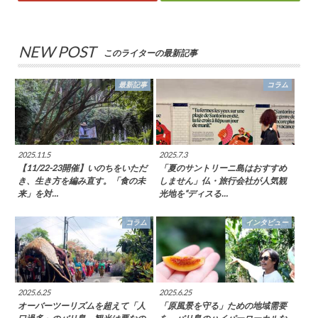
NEW POST
このライターの最新記事
最新記事
コラム
2025.11.5
2025.7.3
【11/22-23開催】いのちをいただ
「夏のサントリーニ島はおすすめ
き、生き方を編み直す。「食の未
しません」仏・旅行会社が人気観
来」を対…
光地を“ディスる…
コラム
インタビュー
2025.6.25
2025.6.25
オーバーツーリズムを超えて「人
「原風景を守る」ための地域需要