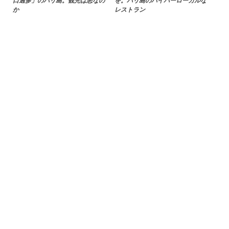
口過多」のバリ島。観光は悪なの
を。バリ島のハイパーローカルな
か
レストラン