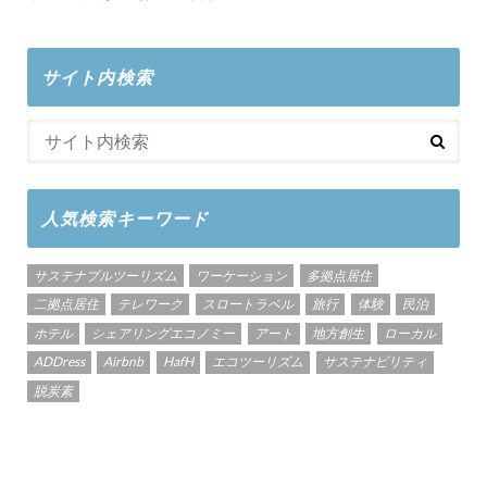
サイト内検索
人気検索キーワード
サステナブルツーリズム
ワーケーション
多拠点居住
二拠点居住
テレワーク
スロートラベル
旅行
体験
民泊
ホテル
シェアリングエコノミー
アート
地方創生
ローカル
ADDress
Airbnb
HafH
エコツーリズム
サステナビリティ
脱炭素