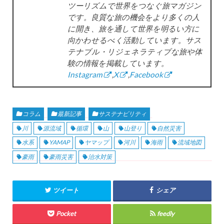
ツーリズムで世界をつなぐ旅マガジン
です。良質な旅の機会をより多くの人
に開き、旅を通して世界を明るい方に
向かわせるべく活動しています。サス
テナブル・リジェネラティブな旅や体
験の情報を掲載しています。
Instagram
,
X
,
Facebook
コラム
最新記事
サステナビリティ
川
源流域
循環
山
山登り
自然災害
水系
YAMAP
ヤマップ
河川
海雨
流域地図
豪雨
豪雨災害
治水対策
ツイート
シェア
Pocket
feedly