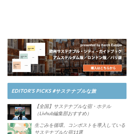
EDITOR’S PICKS #サステナブルな旅
【全国】サステナブルな宿・ホテル
（Livhub編集部おすすめ）
生ごみを循環。コンポストを導入している
サステナブルな宿11選