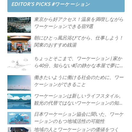
EDITOR’S PICKS #ワーケーション
東京から好アクセス！温泉を満喫しながら
ワーケーションできる宿9選
朝にひとっ風呂浴びてから、仕事しよう！
関東のおすすめ銭湯
ちょっとそこまで、ワーケーション | 家か
ら40分、知らない町の静かな本屋で夢に近
づく4時間の旅
働きたいように働ける社会のために、ワー
ケーションができること
ワーケーションは新しいライフスタイル。
観光の代替ではないワーケーションの知ら
れざる魅力
日本ワーケーション協会に聞いた、ワーケ
ーションのもつ地域活性の可能性
地域の人とワーケーションの価値をつく