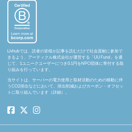
Livhubでは、読者の皆様が記事を読むだけで社会貢献に参加で
きるよう、アーティクル株式会社が運営する「
UU Fund
」を通
じて、1ユニークユーザーにつき0.1円をNPO団体に寄付する取
り組みを行っています。
当サイトは、サーバーの電力使用と取材活動のための移動に伴
うCO2排出などにおいて、排出削減およびカーボン・オフセッ
トに取り組んでいます（
詳細
）。