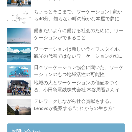
ちょっとそこまで、ワーケーション | 家か
ら40分、知らない町の静かな本屋で夢に近
づく4時間の旅
働きたいように働ける社会のために、ワー
ケーションができること
ワーケーションは新しいライフスタイル。
観光の代替ではないワーケーションの知ら
れざる魅力
日本ワーケーション協会に聞いた、ワーケ
ーションのもつ地域活性の可能性
地域の人とワーケーションの価値をつく
る。小田急電鉄株式会社 木谷周吾さんイン
タビュー
テレワークしながら社会貢献もする。
Lenovoが提案する ”これからの生き方"
お問い合わせ