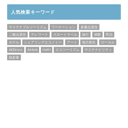
人気検索キーワード
サステナブルツーリズム
ワーケーション
多拠点居住
二拠点居住
テレワーク
スロートラベル
旅行
体験
民泊
ホテル
シェアリングエコノミー
アート
地方創生
ローカル
ADDress
Airbnb
HafH
エコツーリズム
サステナビリティ
脱炭素