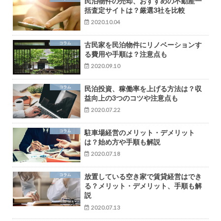
民泊物件の売却、おすすめの不動産一
括査定サイトは？厳選3社を比較
2020.10.04
コラム
古民家を民泊物件にリノベーションす
る費用や手順は？注意点も
2020.09.10
コラム
民泊投資、稼働率を上げる方法は？収
益向上の3つのコツや注意点も
2020.07.22
コラム
駐車場経営のメリット・デメリット
は？始め方や手順も解説
2020.07.18
コラム
放置している空き家で賃貸経営はでき
る？メリット・デメリット、手順も解
説
2020.07.13