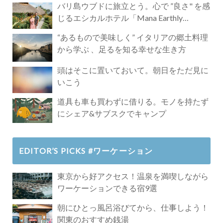
バリ島ウブドに旅立とう。心で ”良さ" を感
じるエシカルホテル「Mana Earthly
Paradise」
“あるもので美味しく” イタリアの郷土料理
から学ぶ 、足るを知る幸せな生き方
頭はそこに置いておいて。朝日をただ見に
いこう
道具も車も買わずに借りる。モノを持たず
にシェア&サブスクでキャンプ
EDITOR’S PICKS #ワーケーション
東京から好アクセス！温泉を満喫しながら
ワーケーションできる宿9選
朝にひとっ風呂浴びてから、仕事しよう！
関東のおすすめ銭湯