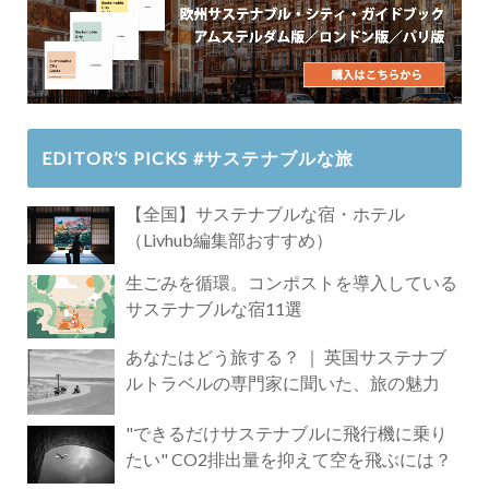
EDITOR’S PICKS #サステナブルな旅
【全国】サステナブルな宿・ホテル
（Livhub編集部おすすめ）
生ごみを循環。コンポストを導入している
サステナブルな宿11選
あなたはどう旅する？ ｜ 英国サステナブ
ルトラベルの専門家に聞いた、旅の魅力
"できるだけサステナブルに飛行機に乗り
たい" CO2排出量を抑えて空を飛ぶには？