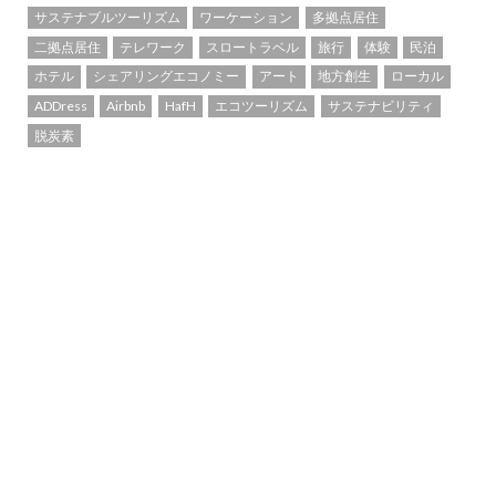
サステナブルツーリズム
ワーケーション
多拠点居住
二拠点居住
テレワーク
スロートラベル
旅行
体験
民泊
ホテル
シェアリングエコノミー
アート
地方創生
ローカル
ADDress
Airbnb
HafH
エコツーリズム
サステナビリティ
脱炭素