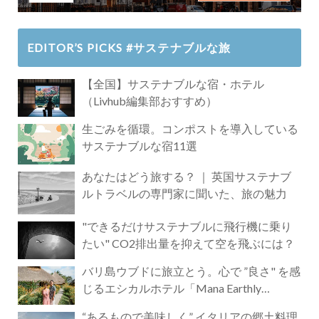
EDITOR’S PICKS #サステナブルな旅
【全国】サステナブルな宿・ホテル
（Livhub編集部おすすめ）
生ごみを循環。コンポストを導入している
サステナブルな宿11選
あなたはどう旅する？ ｜ 英国サステナブ
ルトラベルの専門家に聞いた、旅の魅力
"できるだけサステナブルに飛行機に乗り
たい" CO2排出量を抑えて空を飛ぶには？
バリ島ウブドに旅立とう。心で ”良さ" を感
じるエシカルホテル「Mana Earthly
Paradise」
“あるもので美味しく” イタリアの郷土料理