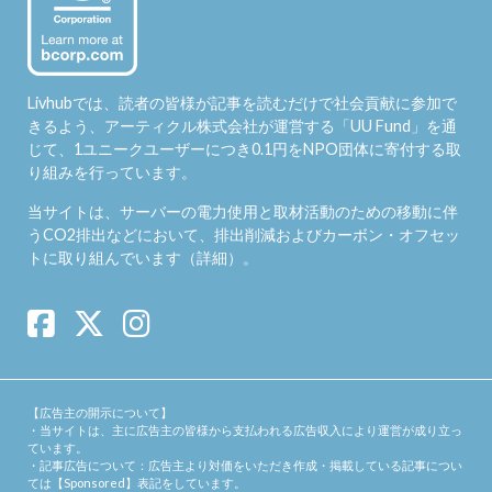
Livhubでは、読者の皆様が記事を読むだけで社会貢献に参加で
きるよう、アーティクル株式会社が運営する「
UU Fund
」を通
じて、1ユニークユーザーにつき0.1円をNPO団体に寄付する取
り組みを行っています。
当サイトは、サーバーの電力使用と取材活動のための移動に伴
うCO2排出などにおいて、排出削減およびカーボン・オフセッ
トに取り組んでいます（
詳細
）。
【広告主の開示について】
・当サイトは、主に広告主の皆様から支払われる広告収入により運営が成り立っ
ています。
・記事広告について：広告主より対価をいただき作成・掲載している記事につい
ては【Sponsored】表記をしています。