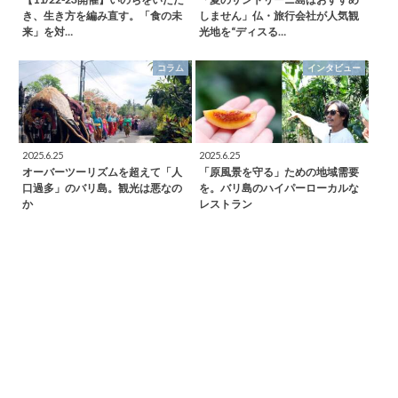
き、生き方を編み直す。「食の未
しません」仏・旅行会社が人気観
来」を対…
光地を“ディスる…
コラム
インタビュー
2025.6.25
2025.6.25
オーバーツーリズムを超えて「人
「原風景を守る」ための地域需要
口過多」のバリ島。観光は悪なの
を。バリ島のハイパーローカルな
か
レストラン