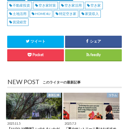
不動産投資
空き家対策
空き家活用
空き家
土地活用
HOME4U
特定空き家
家賃収入
賃貸経営
ツイート
シェア
Pocket
feedly
NEW POST
このライターの最新記事
最新記事
コラム
2025.11.5
2025.7.3
【11/22-23開催】いのちをいただ
「夏のサントリーニ島はおすすめ