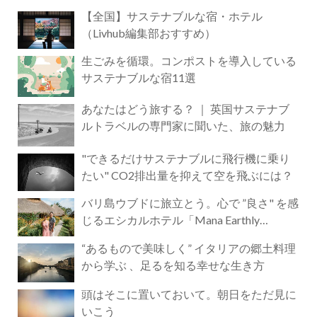
【全国】サステナブルな宿・ホテル
（Livhub編集部おすすめ）
生ごみを循環。コンポストを導入している
サステナブルな宿11選
あなたはどう旅する？ ｜ 英国サステナブ
ルトラベルの専門家に聞いた、旅の魅力
"できるだけサステナブルに飛行機に乗り
たい" CO2排出量を抑えて空を飛ぶには？
バリ島ウブドに旅立とう。心で ”良さ" を感
じるエシカルホテル「Mana Earthly
Paradise」
“あるもので美味しく” イタリアの郷土料理
から学ぶ 、足るを知る幸せな生き方
頭はそこに置いておいて。朝日をただ見に
いこう