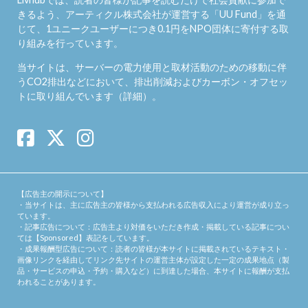
きるよう、アーティクル株式会社が運営する「
UU Fund
」を通
じて、1ユニークユーザーにつき0.1円をNPO団体に寄付する取
り組みを行っています。
当サイトは、サーバーの電力使用と取材活動のための移動に伴
うCO2排出などにおいて、排出削減およびカーボン・オフセッ
トに取り組んでいます（
詳細
）。
【広告主の開示について】
・当サイトは、主に広告主の皆様から支払われる広告収入により運営が成り立っ
ています。
・記事広告について：広告主より対価をいただき作成・掲載している記事につい
ては【Sponsored】表記をしています。
・成果報酬型広告について：読者の皆様が本サイトに掲載されているテキスト・
画像リンクを経由してリンク先サイトの運営主体が設定した一定の成果地点（製
品・サービスの申込・予約・購入など）に到達した場合、本サイトに報酬が支払
われることがあります。