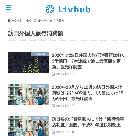
HOME
タグ : 訪日外国人旅行消費額
TAG
訪日外国人旅行消費額
最新記事
2018年の訪日外国人旅行消費額は4兆
5千億円、7年連続で過去最高額を更
新。観光庁調査
2019.01.17
最新記事
2018年10月から12月の訪日外国人消
費額は1兆1,605億円、1人当たりは15
万6千円、観光庁調査
2019.01.17
法規制・条例
訪日客の消費額拡大に向け「臨時免税
店制度」創設、平成31年度税制改正
2018.12.18