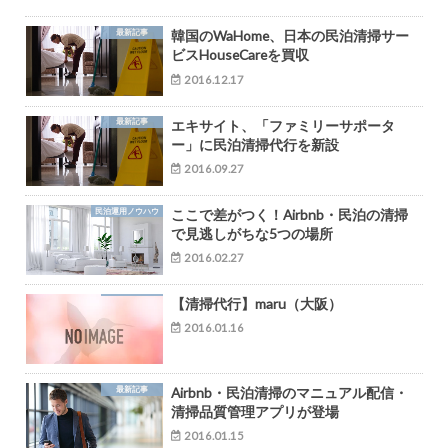
最新記事
韓国のWaHome、日本の民泊清掃サー
ビスHouseCareを買収
2016.12.17
最新記事
エキサイト、「ファミリーサポータ
ー」に民泊清掃代行を新設
2016.09.27
民泊運用ノウハウ
ここで差がつく！Airbnb・民泊の清掃
で見逃しがちな5つの場所
2016.02.27
【清掃代行】maru（大阪）
2016.01.16
最新記事
Airbnb・民泊清掃のマニュアル配信・
清掃品質管理アプリが登場
2016.01.15