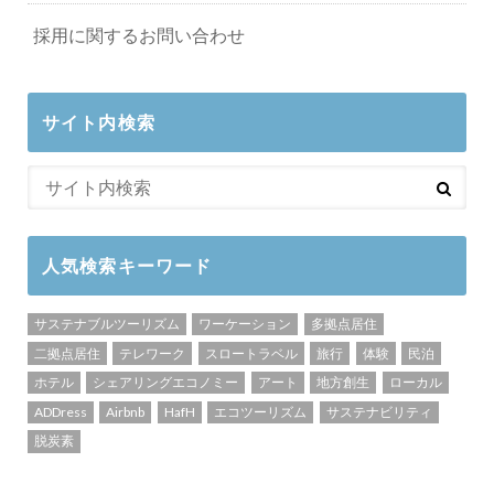
採用に関するお問い合わせ
サイト内検索
人気検索キーワード
サステナブルツーリズム
ワーケーション
多拠点居住
二拠点居住
テレワーク
スロートラベル
旅行
体験
民泊
ホテル
シェアリングエコノミー
アート
地方創生
ローカル
ADDress
Airbnb
HafH
エコツーリズム
サステナビリティ
脱炭素