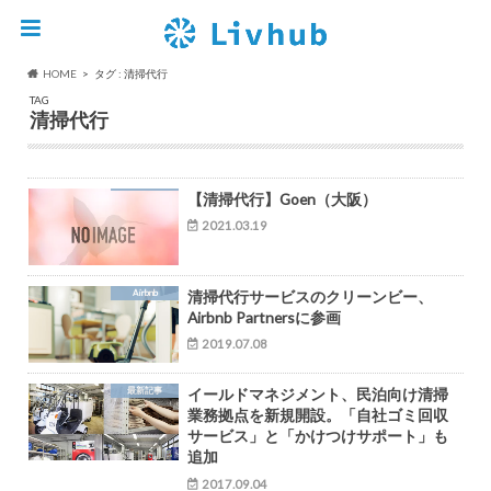
HOME
タグ : 清掃代行
TAG
清掃代行
【清掃代行】Goen（大阪）
2021.03.19
Airbnb
清掃代行サービスのクリーンビー、
Airbnb Partnersに参画
2019.07.08
最新記事
イールドマネジメント、民泊向け清掃
業務拠点を新規開設。「自社ゴミ回収
サービス」と「かけつけサポート」も
追加
2017.09.04