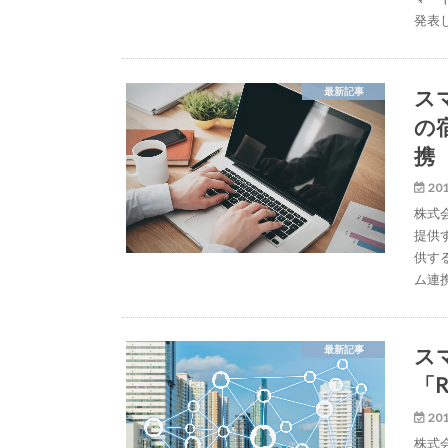
発表
スマ
最新記事
の
携
201
株式
提供す
供す
ム連
ス
最新記事
「R
201
株式