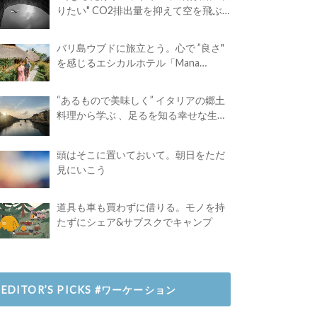
りたい" CO2排出量を抑えて空を飛ぶ
には？
バリ島ウブドに旅立とう。心で ”良さ"
を感じるエシカルホテル「Mana
Earthly Paradise」
“あるもので美味しく” イタリアの郷土
料理から学ぶ 、足るを知る幸せな生き
方
頭はそこに置いておいて。朝日をただ
見にいこう
道具も車も買わずに借りる。モノを持
たずにシェア&サブスクでキャンプ
EDITOR’S PICKS #ワーケーション