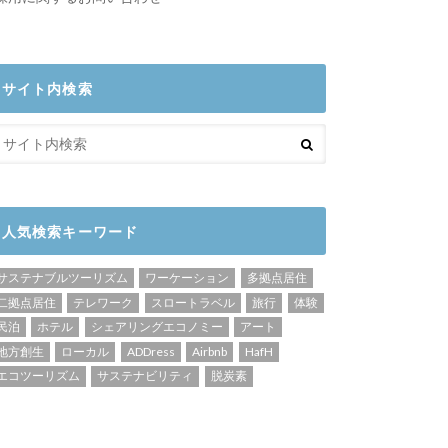
サイト内検索
人気検索キーワード
サステナブルツーリズム
ワーケーション
多拠点居住
二拠点居住
テレワーク
スロートラベル
旅行
体験
民泊
ホテル
シェアリングエコノミー
アート
地方創生
ローカル
ADDress
Airbnb
HafH
エコツーリズム
サステナビリティ
脱炭素