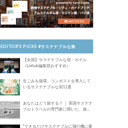
EDITOR’S PICKS #サステナブルな旅
【全国】サステナブルな宿・ホテル
（Livhub編集部おすすめ）
生ごみを循環。コンポストを導入して
いるサステナブルな宿11選
あなたはどう旅する？ ｜ 英国サステナ
ブルトラベルの専門家に聞いた、旅の
魅力
"できるだけサステナブルに飛行機に乗