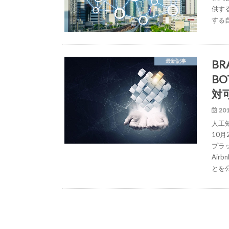
供する
する
B
最新記事
B
対
201
人工
10
プラッ
Ai
とを