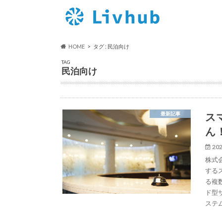
HOME
タグ : 民泊向け
TAG
民泊向け
ス
最新記事
ん
202
株式
する
る複
ド型
ステ