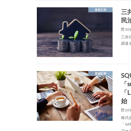
三
最新記事
民
201
三井
調達
S
最新記事
「s
「
始
201
株式
「s
マー