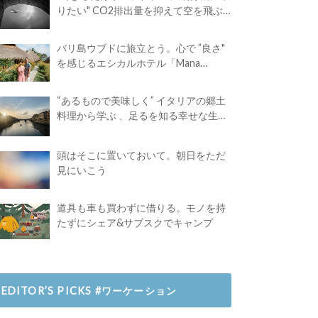
りたい" CO2排出量を抑えて空を飛ぶ
には？
バリ島ウブドに旅立とう。心で ”良さ"
を感じるエシカルホテル「Mana
Earthly Paradise」
“あるもので美味しく” イタリアの郷土
料理から学ぶ 、足るを知る幸せな生き
方
頭はそこに置いておいて。朝日をただ
見にいこう
道具も車も買わずに借りる。モノを持
たずにシェア&サブスクでキャンプ
EDITOR’S PICKS #ワーケーション