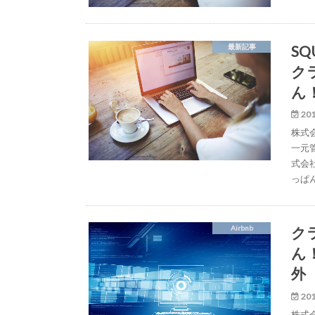
SQ
最新記事
ク
ん
201
株式
一元
式会
っぱ
ク
Airbnb
ん
外
201
株式