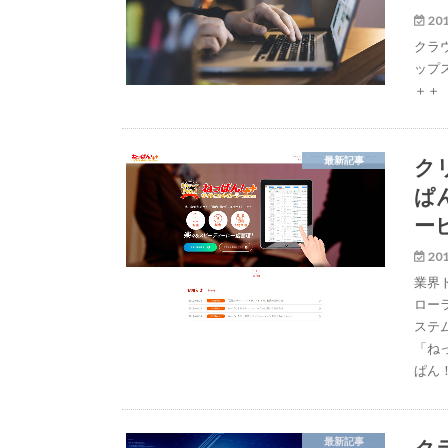
201
クラ
ップ
＋＋
ク
最新記事
ぱ
ー
201
業界
ロー
ステ
「ね
ぱん
ク
最新記事