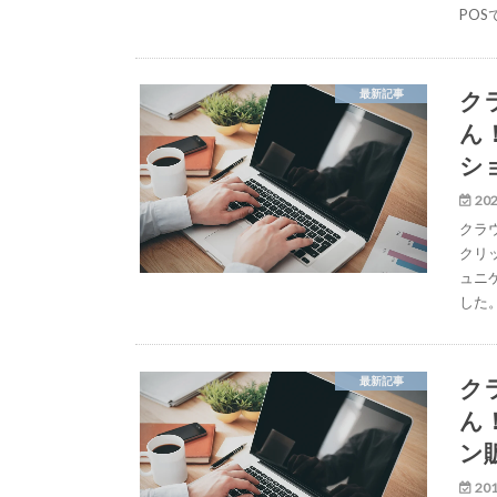
PO
ク
最新記事
ん
シ
202
クラ
クリッ
ュニ
した
ク
最新記事
ん
ン
201