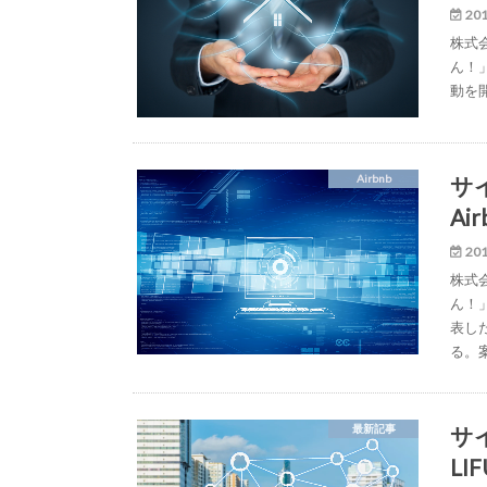
201
株式
ん！
動を
サ
Airbnb
A
201
株式
ん！」
表し
る。
サ
最新記事
LI