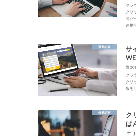
クラ
クリ
開パ
連携
サ
最新記事
W
201
クラ
クリ
般を
ク
最新記事
ぱ
＋