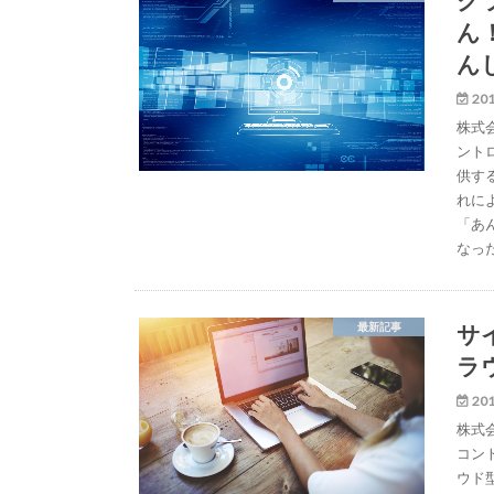
ん
ん
201
株式
ント
供す
れに
「あ
なっ
サ
最新記事
ラ
201
株式
コン
ウド