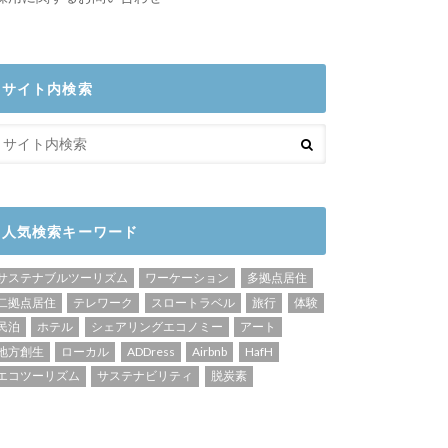
サイト内検索
人気検索キーワード
サステナブルツーリズム
ワーケーション
多拠点居住
二拠点居住
テレワーク
スロートラベル
旅行
体験
民泊
ホテル
シェアリングエコノミー
アート
地方創生
ローカル
ADDress
Airbnb
HafH
エコツーリズム
サステナビリティ
脱炭素