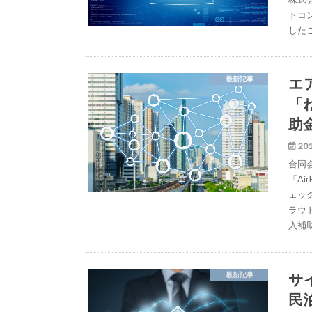
トコ
した
エ
最新記事
「
助
201
合同
「Ai
ェッ
ラウ
入補
サ
最新記事
民