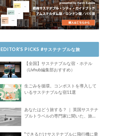
EDITOR’S PICKS #サステナブルな旅
【全国】サステナブルな宿・ホテル
（Livhub編集部おすすめ）
生ごみを循環。コンポストを導入して
いるサステナブルな宿11選
あなたはどう旅する？ ｜ 英国サステナ
ブルトラベルの専門家に聞いた、旅の
魅力
"できるだけサステナブルに飛行機に乗