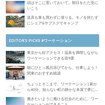
頭はそこに置いておいて。朝日をただ見に
いこう
道具も車も買わずに借りる。モノを持たず
にシェア&サブスクでキャンプ
EDITOR’S PICKS #ワーケーション
東京から好アクセス！温泉を満喫しながら
ワーケーションできる宿9選
朝にひとっ風呂浴びてから、仕事しよう！
関東のおすすめ銭湯
ちょっとそこまで、ワーケーション | 家か
ら40分、知らない町の静かな本屋で夢に近
づく4時間の旅
働きたいように働ける社会のために、ワー
ケーションができること