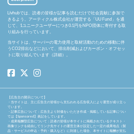
Livhubでは、読者の皆様が記事を読むだけで社会貢献に参加で
きるよう、アーティクル株式会社が運営する「
UU Fund
」を通
じて、1ユニークユーザーにつき0.1円をNPO団体に寄付する取
り組みを行っています。
当サイトは、サーバーの電力使用と取材活動のための移動に伴
うCO2排出などにおいて、排出削減およびカーボン・オフセッ
トに取り組んでいます（
詳細
）。
【広告主の開示について】
・当サイトは、主に広告主の皆様から支払われる広告収入により運営が成り立っ
ています。
・記事広告について：広告主より対価をいただき作成・掲載している記事につい
ては【Sponsored】表記をしています。
・成果報酬型広告について：読者の皆様が本サイトに掲載されているテキスト・
画像リンクを経由してリンク先サイトの運営主体が設定した一定の成果地点（製
品・サービスの申込・予約・購入など）に到達した場合、本サイトに報酬が支払