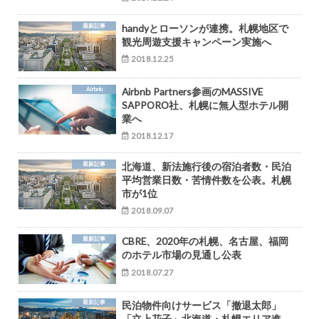
最新記事
handyとローソンが連携。札幌地区で
観光周遊支援キャンペーン実施へ
2018.12.25
Airbnb
Airbnb Partners参画のMASSIVE
SAPPORO社、札幌に無人型ホテル開
業へ
2018.12.17
最新記事
北海道、新法施行後の宿泊者数・民泊
平均営業日数・苦情件数を公表。札幌
市が1位
2018.09.07
最新記事
CBRE、2020年の札幌、名古屋、福岡
のホテル市場の見通し公表
2018.07.27
最新記事
民泊物件向けサービス「撤退太郎」
「立上花子」北海道・札幌エリア進