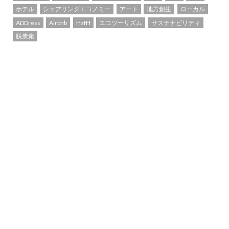
ホテル
シェアリングエコノミー
アート
地方創生
ローカル
ADDress
Airbnb
HafH
エコツーリズム
サステナビリティ
脱炭素