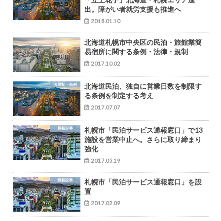
出。障がい者就労支援も推進へ
2018.01.10
北海道札幌市中央区の民泊・旅館業簡
易宿所に関する条例・法律・規制
2017.10.02
法規制・条例
北海道民泊、独自に営業日数を制限す
る条例を制定する考え
2017.07.07
最新記事
札幌市「民泊サービス通報窓口」で13
施設を営業中止へ。さらに取り締まり
強化
2017.05.19
最新記事
札幌市「民泊サービス通報窓口」を設
置
2017.02.09