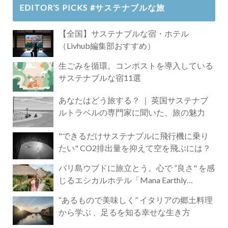
EDITOR’S PICKS #サステナブルな旅
【全国】サステナブルな宿・ホテル
（Livhub編集部おすすめ）
生ごみを循環。コンポストを導入している
サステナブルな宿11選
あなたはどう旅する？ ｜ 英国サステナブ
ルトラベルの専門家に聞いた、旅の魅力
"できるだけサステナブルに飛行機に乗り
たい" CO2排出量を抑えて空を飛ぶには？
バリ島ウブドに旅立とう。心で ”良さ" を感
じるエシカルホテル「Mana Earthly
Paradise」
“あるもので美味しく” イタリアの郷土料理
から学ぶ 、足るを知る幸せな生き方