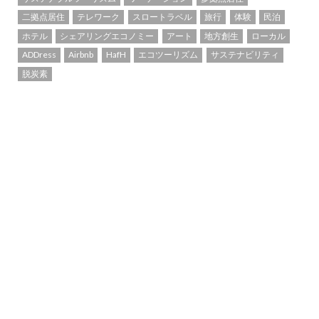
二拠点居住
テレワーク
スロートラベル
旅行
体験
民泊
ホテル
シェアリングエコノミー
アート
地方創生
ローカル
ADDress
Airbnb
HafH
エコツーリズム
サステナビリティ
脱炭素