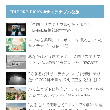
EDITOR’S PICKS #サステナブルな旅
【全国】サステナブルな宿・ホテル
（Livhub編集部おすすめ）
生ごみを循環。コンポストを導入している
サステナブルな宿11選
あなたはどう旅する？ ｜ 英国サステナブ
ルトラベルの専門家に聞いた、旅の魅力
"できるだけサステナブルに飛行機に乗り
たい" CO2排出量を抑えて空を飛ぶには？
バリ島ウブドに旅立とう。心で ”良さ" を感
じるエシカルホテル「Mana Earthly
Paradise」
“あるもので美味しく” イタリアの郷土料理