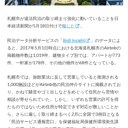
札幌市が違法民泊の取り締まり強化に動いていることを日
本経済新聞が5月18日付けで
報じた
。
民泊データ分析サービスの「
BnB Insight
」のデータによ
ると、2017年5月1日時点における北海道札幌市のAirbnbの
掲載物件数は1,019件、建物タイプ別では、アパートが773
件、一軒家が178件、その他の物件が68件となっている。
札幌市では、旅館業法に反して営業していると推測される
1,000施設ほどがAirbnb他の民泊仲介サイトに掲載されてお
り、かねて騒音やゴミ出しなどをめぐって住民から苦情や
相談が寄せられていた。しかし、いずれも営業の許可を得
たものではないため住所が特定できず対応が難しいことか
ら、さらに厳しく取り締まるべく2月に全国で3例目となる
「民泊サービス通報窓口」を保健福祉局保健所環境衛生課