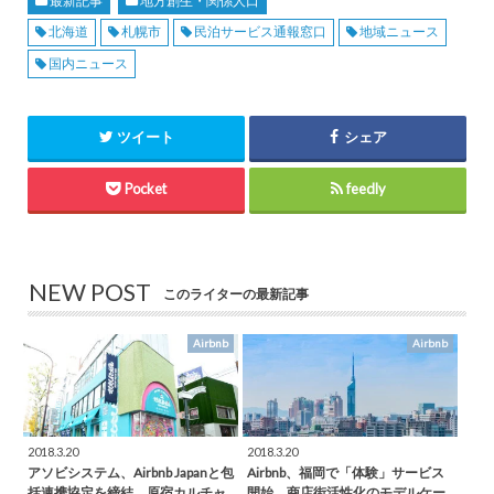
最新記事
地方創生・関係人口
北海道
札幌市
民泊サービス通報窓口
地域ニュース
国内ニュース
ツイート
シェア
Pocket
feedly
NEW POST
このライターの最新記事
Airbnb
Airbnb
2018.3.20
2018.3.20
アソビシステム、Airbnb Japanと包
Airbnb、福岡で「体験」サービス
括連携協定を締結。原宿カルチャ
開始。商店街活性化のモデルケー