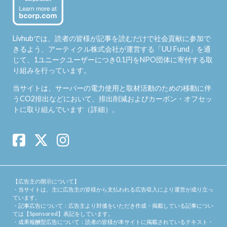
Livhubでは、読者の皆様が記事を読むだけで社会貢献に参加で
きるよう、アーティクル株式会社が運営する「
UU Fund
」を通
じて、1ユニークユーザーにつき0.1円をNPO団体に寄付する取
り組みを行っています。
当サイトは、サーバーの電力使用と取材活動のための移動に伴
うCO2排出などにおいて、排出削減およびカーボン・オフセッ
トに取り組んでいます（
詳細
）。
【広告主の開示について】
・当サイトは、主に広告主の皆様から支払われる広告収入により運営が成り立っ
ています。
・記事広告について：広告主より対価をいただき作成・掲載している記事につい
ては【Sponsored】表記をしています。
・成果報酬型広告について：読者の皆様が本サイトに掲載されているテキスト・