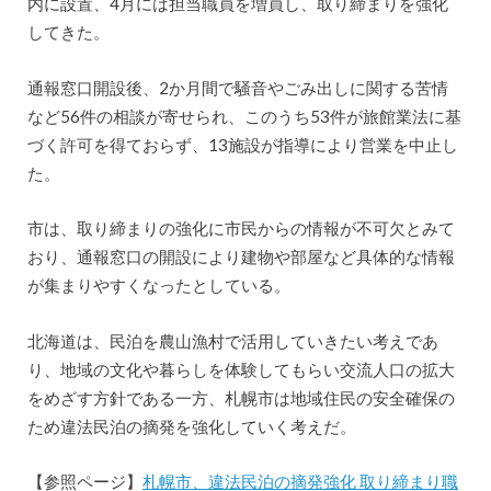
内に設置、4月には担当職員を増員し、取り締まりを強化
してきた。
通報窓口開設後、2か月間で騒音やごみ出しに関する苦情
など56件の相談が寄せられ、このうち53件が旅館業法に基
づく許可を得ておらず、13施設が指導により営業を中止し
た。
市は、取り締まりの強化に市民からの情報が不可欠とみて
おり、通報窓口の開設により建物や部屋など具体的な情報
が集まりやすくなったとしている。
北海道は、民泊を農山漁村で活用していきたい考えであ
り、地域の文化や暮らしを体験してもらい交流人口の拡大
をめざす方針である一方、札幌市は地域住民の安全確保の
ため違法民泊の摘発を強化していく考えだ。
【参照ページ】
札幌市、違法民泊の摘発強化 取り締まり職