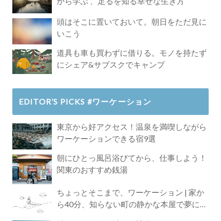
から学ぶ 、足るを知る幸せな生き方
頭はそこに置いておいて。朝日をただ見に
いこう
道具も車も買わずに借りる。モノを持たず
にシェア&サブスクでキャンプ
EDITOR’S PICKS #ワーケーション
東京から好アクセス！温泉を満喫しながら
ワーケーションできる宿9選
朝にひとっ風呂浴びてから、仕事しよう！
関東のおすすめ銭湯
ちょっとそこまで、ワーケーション | 家か
ら40分、知らない町の静かな本屋で夢に近
づく4時間の旅