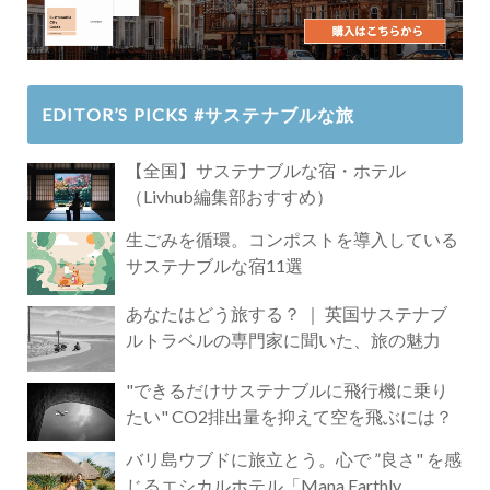
EDITOR’S PICKS #サステナブルな旅
【全国】サステナブルな宿・ホテル
（Livhub編集部おすすめ）
生ごみを循環。コンポストを導入している
サステナブルな宿11選
あなたはどう旅する？ ｜ 英国サステナブ
ルトラベルの専門家に聞いた、旅の魅力
"できるだけサステナブルに飛行機に乗り
たい" CO2排出量を抑えて空を飛ぶには？
バリ島ウブドに旅立とう。心で ”良さ" を感
じるエシカルホテル「Mana Earthly