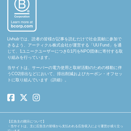
Livhubでは、読者の皆様が記事を読むだけで社会貢献に参加で
きるよう、アーティクル株式会社が運営する「
UU Fund
」を通
じて、1ユニークユーザーにつき0.1円をNPO団体に寄付する取
り組みを行っています。
当サイトは、サーバーの電力使用と取材活動のための移動に伴
うCO2排出などにおいて、排出削減およびカーボン・オフセッ
トに取り組んでいます（
詳細
）。
【広告主の開示について】
・当サイトは、主に広告主の皆様から支払われる広告収入により運営が成り立っ
ています。