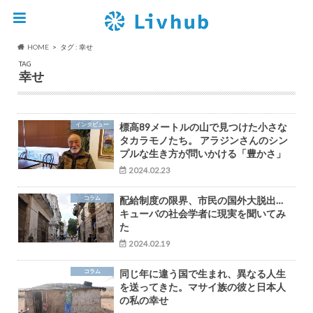
HOME
タグ : 幸せ
TAG
幸せ
インタビュー
標高89メートルの山で見つけた小さな
タカラモノたち。 アラジンさんのシン
プルな生き方が問いかける「豊かさ」
2024.02.23
コラム
配給制度の限界、市民の国外大脱出…
キューバの社会学者に現実を聞いてみ
た
2024.02.19
コラム
同じ年に違う国で生まれ、異なる人生
を送ってきた。マサイ族の彼と日本人
の私の幸せ