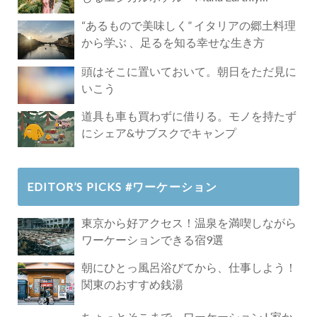
Paradise」
“あるもので美味しく” イタリアの郷土料理
から学ぶ 、足るを知る幸せな生き方
頭はそこに置いておいて。朝日をただ見に
いこう
道具も車も買わずに借りる。モノを持たず
にシェア&サブスクでキャンプ
EDITOR’S PICKS #ワーケーション
東京から好アクセス！温泉を満喫しながら
ワーケーションできる宿9選
朝にひとっ風呂浴びてから、仕事しよう！
関東のおすすめ銭湯
ちょっとそこまで、ワーケーション | 家か