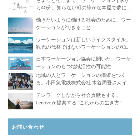
ら40分、知らない町の静かな本屋で夢に近
づく4時間の旅
働きたいように働ける社会のために、ワー
ケーションができること
ワーケーションは新しいライフスタイル。
観光の代替ではないワーケーションの知ら
れざる魅力
日本ワーケーション協会に聞いた、ワーケ
ーションのもつ地域活性の可能性
地域の人とワーケーションの価値をつく
る。小田急電鉄株式会社 木谷周吾さんイン
タビュー
テレワークしながら社会貢献もする。
Lenovoが提案する ”これからの生き方"
お問い合わせ