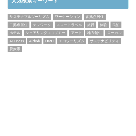
人気検索キーワード
サステナブルツーリズム
ワーケーション
多拠点居住
二拠点居住
テレワーク
スロートラベル
旅行
体験
民泊
ホテル
シェアリングエコノミー
アート
地方創生
ローカル
ADDress
Airbnb
HafH
エコツーリズム
サステナビリティ
脱炭素