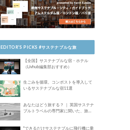
EDITOR’S PICKS #サステナブルな旅
【全国】サステナブルな宿・ホテル
（Livhub編集部おすすめ）
生ごみを循環。コンポストを導入して
いるサステナブルな宿11選
あなたはどう旅する？ ｜ 英国サステナ
ブルトラベルの専門家に聞いた、旅の
魅力
"できるだけサステナブルに飛行機に乗