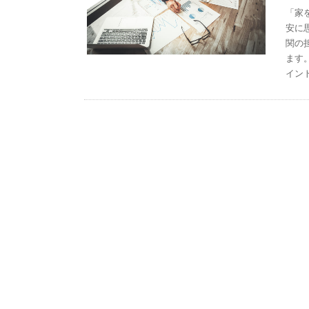
「家
安に
関の
ます
イン