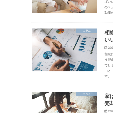
ばい
の？
動産
相
コラム
い
202
相続
う理
でし
由と
す。
家
コラム
売
202