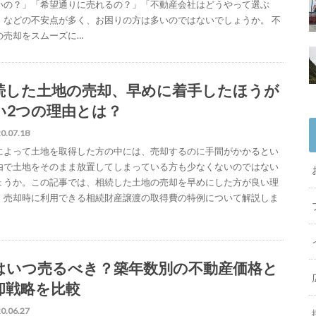
いの？」「希望通りに売れるの？」「不動産会社はどうやって選ぶ
」などの不安点が多く、お困りの方は多いのではないでしょうか。 不
の売却をスムーズに…
続した土地の売却、早めに着手したほうが
い2つの理由とは？
0.07.18
によって土地を取得した方の中には、売却するのに手間がかかるとい
由で土地をそのまま放置してしまっている方も少なくないのではない
ょうか。この記事では、相続した土地の売却を早めにした方が良い理
、売却時に利用できる相続財産譲渡の取得費の特例について解説しま
はいつ売るべき？築年数別の不動産価格と
却戦略を比較
0.06.27