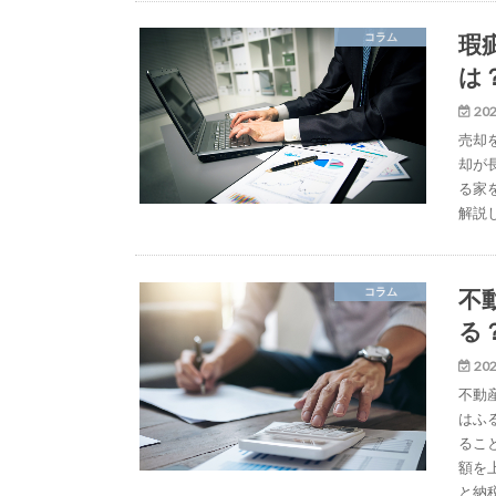
瑕
コラム
は
202
売却
却が
る家
解説
不
コラム
る
202
不動
はふ
るこ
額を
と納