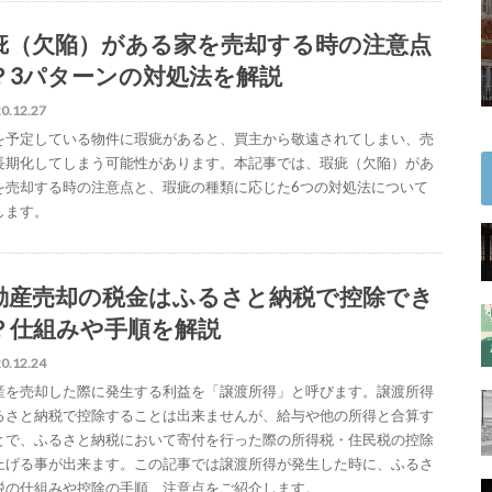
疵（欠陥）がある家を売却する時の注意点
？3パターンの対処法を解説
0.12.27
を予定している物件に瑕疵があると、買主から敬遠されてしまい、売
長期化してしまう可能性があります。本記事では、瑕疵（欠陥）があ
を売却する時の注意点と、瑕疵の種類に応じた6つの対処法について
します。
動産売却の税金はふるさと納税で控除でき
？仕組みや手順を解説
0.12.24
産を売却した際に発生する利益を「譲渡所得」と呼びます。譲渡所得
るさと納税で控除することは出来ませんが、給与や他の所得と合算す
とで、ふるさと納税において寄付を行った際の所得税・住民税の控除
上げる事が出来ます。この記事では譲渡所得が発生した時に、ふるさ
税の仕組みや控除の手順、注意点をご紹介します。