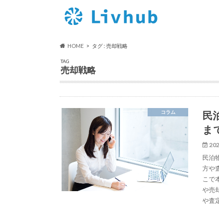
HOME
タグ : 売却戦略
TAG
売却戦略
民
コラム
ま
202
民泊
方や
こで
や売
や査