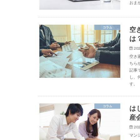
おま
空
コラム
は
202
空き
ちら
記事
し、
す。
は
コラム
産
202
マン