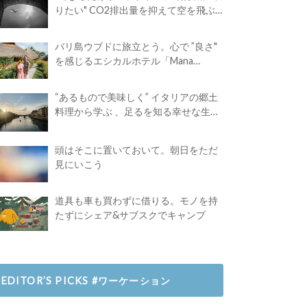
りたい" CO2排出量を抑えて空を飛ぶ
には？
バリ島ウブドに旅立とう。心で ”良さ"
を感じるエシカルホテル「Mana
Earthly Paradise」
“あるもので美味しく” イタリアの郷土
料理から学ぶ 、足るを知る幸せな生き
方
頭はそこに置いておいて。朝日をただ
見にいこう
道具も車も買わずに借りる。モノを持
たずにシェア&サブスクでキャンプ
EDITOR’S PICKS #ワーケーション