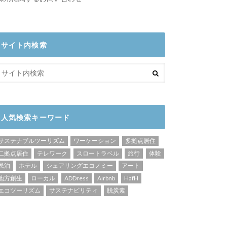
サイト内検索
人気検索キーワード
サステナブルツーリズム
ワーケーション
多拠点居住
二拠点居住
テレワーク
スロートラベル
旅行
体験
民泊
ホテル
シェアリングエコノミー
アート
地方創生
ローカル
ADDress
Airbnb
HafH
エコツーリズム
サステナビリティ
脱炭素