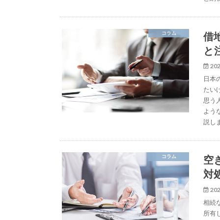
借
コラム
と
202
日本
たい
思う
よう
説し
空
コラム
対
202
相続
所有