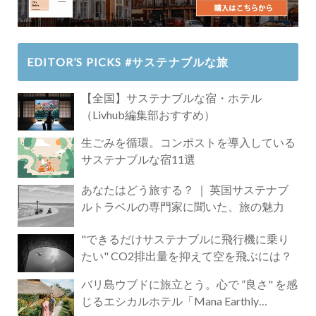
EDITOR’S PICKS #サステナブルな旅
【全国】サステナブルな宿・ホテル
（Livhub編集部おすすめ）
生ごみを循環。コンポストを導入している
サステナブルな宿11選
あなたはどう旅する？ ｜ 英国サステナブ
ルトラベルの専門家に聞いた、旅の魅力
"できるだけサステナブルに飛行機に乗り
たい" CO2排出量を抑えて空を飛ぶには？
バリ島ウブドに旅立とう。心で ”良さ" を感
じるエシカルホテル「Mana Earthly