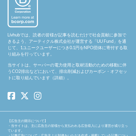
Livhubでは、読者の皆様が記事を読むだけで社会貢献に参加で
きるよう、アーティクル株式会社が運営する「
UU Fund
」を通
じて、1ユニークユーザーにつき0.1円をNPO団体に寄付する取
り組みを行っています。
当サイトは、サーバーの電力使用と取材活動のための移動に伴
うCO2排出などにおいて、排出削減およびカーボン・オフセッ
トに取り組んでいます（
詳細
）。
【広告主の開示について】
・当サイトは、主に広告主の皆様から支払われる広告収入により運営が成り立っ
ています。
・記事広告について：広告主より対価をいただき作成・掲載している記事につい