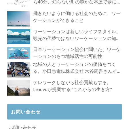
ら40分、知らない町の静かな本屋で夢に近
づく4時間の旅
働きたいように働ける社会のために、ワー
ケーションができること
ワーケーションは新しいライフスタイル。
観光の代替ではないワーケーションの知ら
れざる魅力
日本ワーケーション協会に聞いた、ワーケ
ーションのもつ地域活性の可能性
地域の人とワーケーションの価値をつく
る。小田急電鉄株式会社 木谷周吾さんイン
タビュー
テレワークしながら社会貢献もする。
Lenovoが提案する ”これからの生き方"
お問い合わせ
お問い合わせ