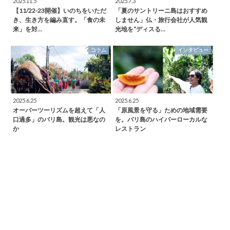
2025.11.5
2025.7.3
【11/22-23開催】いのちをいただ
「夏のサントリーニ島はおすすめ
き、生き方を編み直す。「食の未
しません」仏・旅行会社が人気観
来」を対…
光地を“ディスる…
コラム
インタビュー
2025.6.25
2025.6.25
オーバーツーリズムを超えて「人
「原風景を守る」ための地域需要
口過多」のバリ島。観光は悪なの
を。バリ島のハイパーローカルな
か
レストラン