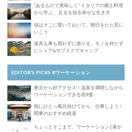
Paradise」
“あるもので美味しく” イタリアの郷土料理
から学ぶ 、足るを知る幸せな生き方
頭はそこに置いておいて。朝日をただ見に
いこう
道具も車も買わずに借りる。モノを持たず
にシェア&サブスクでキャンプ
EDITOR’S PICKS #ワーケーション
東京から好アクセス！温泉を満喫しながら
ワーケーションできる宿9選
朝にひとっ風呂浴びてから、仕事しよう！
関東のおすすめ銭湯
ちょっとそこまで、ワーケーション | 家か