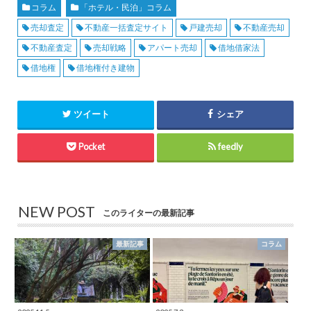
コラム
「ホテル・民泊」コラム
売却査定
不動産一括査定サイト
戸建売却
不動産売却
不動産査定
売却戦略
アパート売却
借地借家法
借地権
借地権付き建物
ツイート
シェア
Pocket
feedly
NEW POST
このライターの最新記事
最新記事
コラム