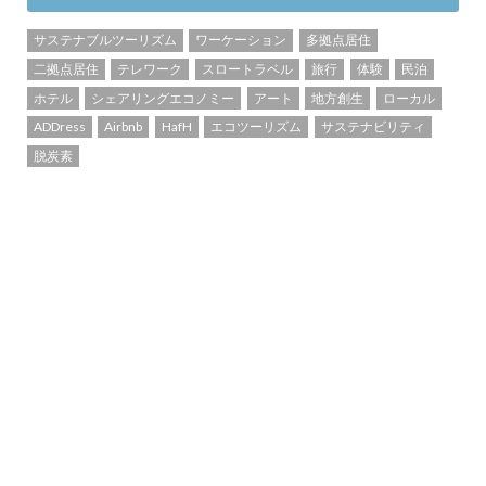
サステナブルツーリズム
ワーケーション
多拠点居住
二拠点居住
テレワーク
スロートラベル
旅行
体験
民泊
ホテル
シェアリングエコノミー
アート
地方創生
ローカル
ADDress
Airbnb
HafH
エコツーリズム
サステナビリティ
脱炭素