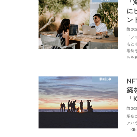
「
に
ン
202
「ノ
もと
場所
ちを
N
最新記事
築
「K
202
場所
アハ
「K