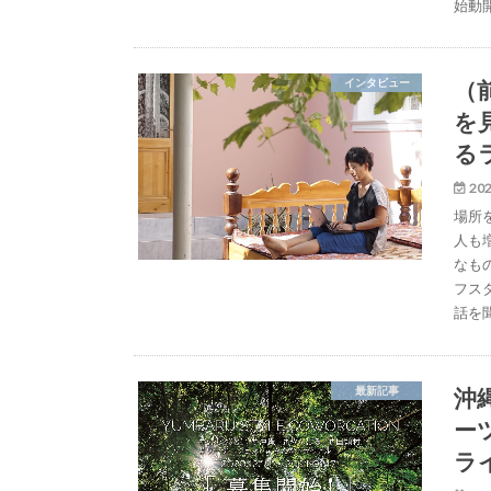
始動
（
インタビュー
を
る
202
場所
人も
なも
フス
話を
沖
最新記事
ー
ラ