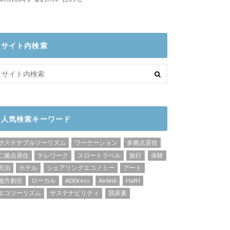
サイト内検索
人気検索キーワード
サステナブルツーリズム
ワーケーション
多拠点居住
二拠点居住
テレワーク
スロートラベル
旅行
体験
民泊
ホテル
シェアリングエコノミー
アート
地方創生
ローカル
ADDress
Airbnb
HafH
エコツーリズム
サステナビリティ
脱炭素