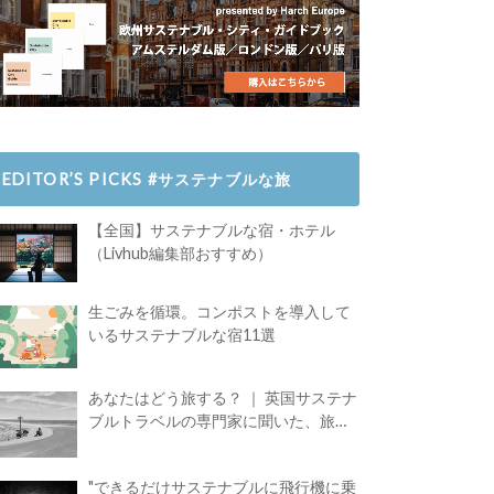
EDITOR’S PICKS #サステナブルな旅
【全国】サステナブルな宿・ホテル
（Livhub編集部おすすめ）
生ごみを循環。コンポストを導入して
いるサステナブルな宿11選
あなたはどう旅する？ ｜ 英国サステナ
ブルトラベルの専門家に聞いた、旅の
魅力
"できるだけサステナブルに飛行機に乗