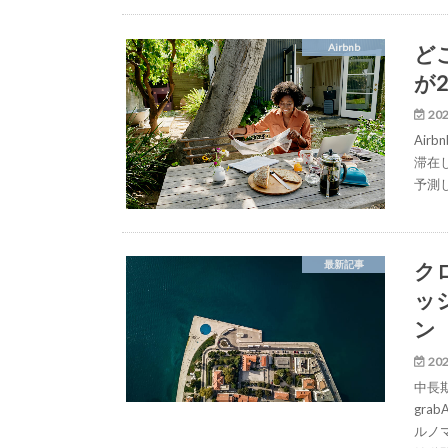
ど
Airbnb
が
202
Air
滞在
予測
ク
最新記事
ッジ
ン
202
中長
gra
ルノマ