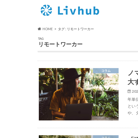
HOME
タグ : リモートワーカー
TAG
リモートワーカー
ノ
コラム
大
202
年単
とい
や、
コラム