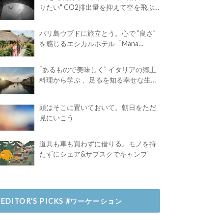
りたい" CO2排出量を抑えて空を飛ぶ
には？
バリ島ウブドに旅立とう。心で ”良さ"
を感じるエシカルホテル「Mana
Earthly Paradise」
“あるもので美味しく” イタリアの郷土
料理から学ぶ 、足るを知る幸せな生き
方
頭はそこに置いておいて。朝日をただ
見にいこう
道具も車も買わずに借りる。モノを持
たずにシェア&サブスクでキャンプ
EDITOR’S PICKS #ワーケーション