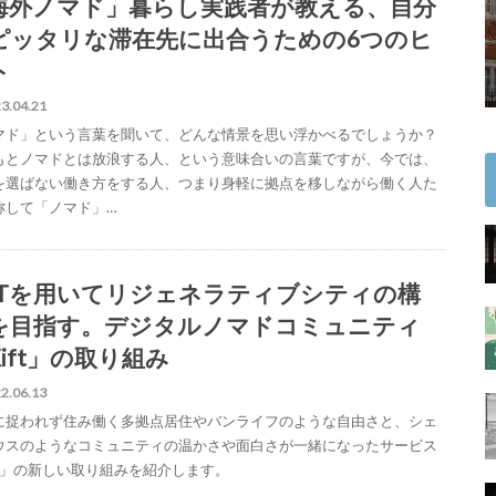
海外ノマド」暮らし実践者が教える、自分
ピッタリな滞在先に出合うための6つのヒ
ト
3.04.21
マド」という言葉を聞いて、どんな情景を思い浮かべるでしょうか？
もとノマドとは放浪する人、という意味合いの言葉ですが、今では、
を選ばない働き方をする人、つまり身軽に拠点を移しながら働く人た
称して「ノマド」…
FTを用いてリジェネラティブシティの構
を目指す。デジタルノマドコミュニティ
ift」の取り組み
2.06.13
に捉われず住み働く多拠点居住やバンライフのような自由さと、シェ
ウスのようなコミュニティの温かさや面白さが一緒になったサービス
ift」の新しい取り組みを紹介します。