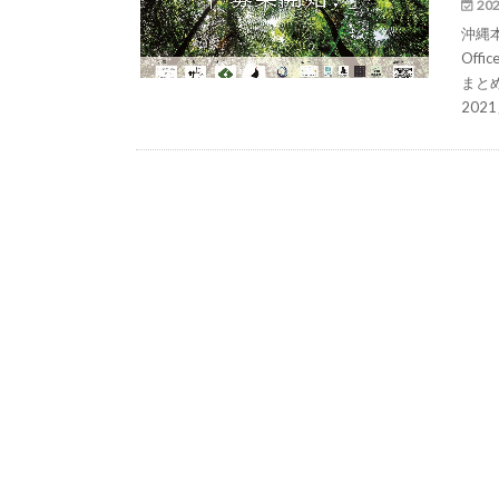
202
沖縄本
Of
まとめ
202