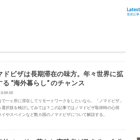
Latest
最新記事
マドビザは長期滞在の味方。年々世界に拡
する “海外暮らし” のチャンス
3.09.05
位で一ヶ所に滞在してリモートワークをしたいなら、「ノマドビザ」
う選択肢を検討してみては？この記事ではノマドビザ取得時の心得
タイやスペインなど数カ国のノマドビザについて解説する。