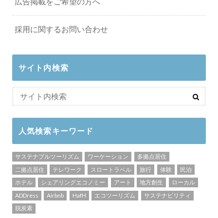
広告掲載をご希望の方へ
採用に関するお問い合わせ
サイト内検索
人気検索キーワード
サステナブルツーリズム
ワーケーション
多拠点居住
二拠点居住
テレワーク
スロートラベル
旅行
体験
民泊
ホテル
シェアリングエコノミー
アート
地方創生
ローカル
ADDress
Airbnb
HafH
エコツーリズム
サステナビリティ
脱炭素