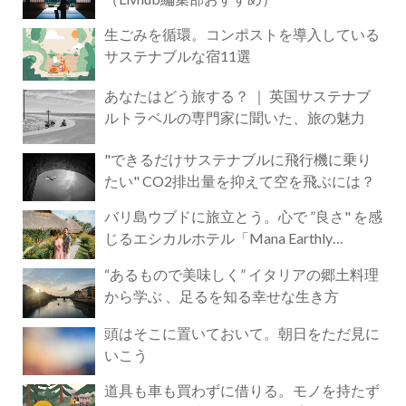
生ごみを循環。コンポストを導入している
サステナブルな宿11選
あなたはどう旅する？ ｜ 英国サステナブ
ルトラベルの専門家に聞いた、旅の魅力
"できるだけサステナブルに飛行機に乗り
たい" CO2排出量を抑えて空を飛ぶには？
バリ島ウブドに旅立とう。心で ”良さ" を感
じるエシカルホテル「Mana Earthly
Paradise」
“あるもので美味しく” イタリアの郷土料理
から学ぶ 、足るを知る幸せな生き方
頭はそこに置いておいて。朝日をただ見に
いこう
道具も車も買わずに借りる。モノを持たず