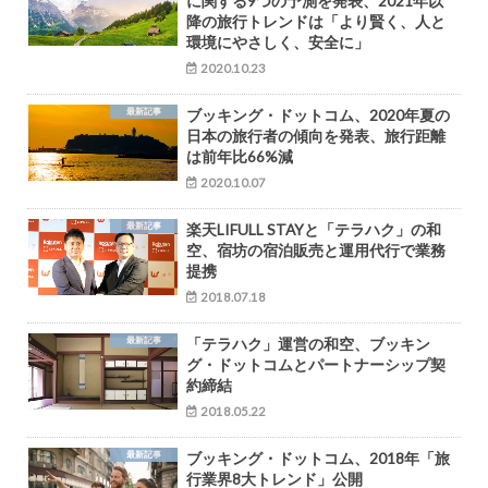
に関する9つの予測を発表、2021年以
降の旅行トレンドは「より賢く、人と
環境にやさしく、安全に」
2020.10.23
最新記事
ブッキング・ドットコム、2020年夏の
日本の旅行者の傾向を発表、旅行距離
は前年比66%減
2020.10.07
最新記事
楽天LIFULL STAYと「テラハク」の和
空、宿坊の宿泊販売と運用代行で業務
提携
2018.07.18
最新記事
「テラハク」運営の和空、ブッキン
グ・ドットコムとパートナーシップ契
約締結
2018.05.22
最新記事
ブッキング・ドットコム、2018年「旅
行業界8大トレンド」公開