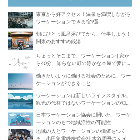
東京から好アクセス！温泉を満喫しながら
ワーケーションできる宿9選
朝にひとっ風呂浴びてから、仕事しよう！
関東のおすすめ銭湯
ちょっとそこまで、ワーケーション | 家か
ら40分、知らない町の静かな本屋で夢に近
づく4時間の旅
働きたいように働ける社会のために、ワー
ケーションができること
ワーケーションは新しいライフスタイル。
観光の代替ではないワーケーションの知ら
れざる魅力
日本ワーケーション協会に聞いた、ワーケ
ーションのもつ地域活性の可能性
地域の人とワーケーションの価値をつく
る。小田急電鉄株式会社 木谷周吾さんイン