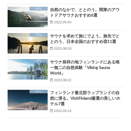
コラム
自然のなかで、ととのう。関東のアウ
トドアサウナおすすめ6選
2022.09.30
コラム
サウナを求めて旅にでよう。旅先でと
とのう、日本全国のおすすめ宿11選
2022.08.30
コラム
サウナ発祥の地フィンランドにある唯
一無二の自然体験「Viking Sauna
World」
2022.08.22
コラム
フィンランド最北部ラップランドの自
然に浸る。VisitFinland厳選の美しいホ
テル7選
2022.02.14