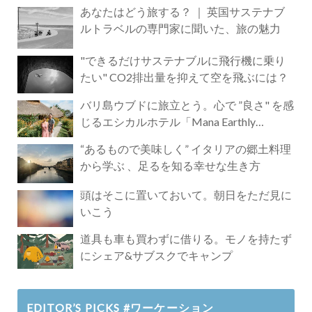
あなたはどう旅する？ ｜ 英国サステナブ
ルトラベルの専門家に聞いた、旅の魅力
"できるだけサステナブルに飛行機に乗り
たい" CO2排出量を抑えて空を飛ぶには？
バリ島ウブドに旅立とう。心で ”良さ" を感
じるエシカルホテル「Mana Earthly
Paradise」
“あるもので美味しく” イタリアの郷土料理
から学ぶ 、足るを知る幸せな生き方
頭はそこに置いておいて。朝日をただ見に
いこう
道具も車も買わずに借りる。モノを持たず
にシェア&サブスクでキャンプ
EDITOR’S PICKS #ワーケーション