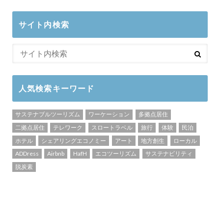
サイト内検索
人気検索キーワード
サステナブルツーリズム
ワーケーション
多拠点居住
二拠点居住
テレワーク
スロートラベル
旅行
体験
民泊
ホテル
シェアリングエコノミー
アート
地方創生
ローカル
ADDress
Airbnb
HafH
エコツーリズム
サステナビリティ
脱炭素