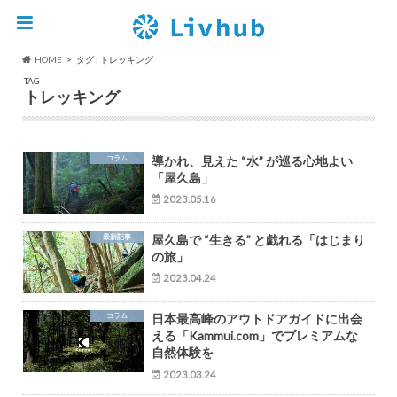
HOME
タグ : トレッキング
TAG
トレッキング
コラム
導かれ、見えた “水” が巡る心地よい
「屋久島」
2023.05.16
最新記事
屋久島で “生きる” と戯れる「はじまり
の旅」
2023.04.24
コラム
日本最高峰のアウトドアガイドに出会
える「Kammui.com」でプレミアムな
自然体験を
2023.03.24