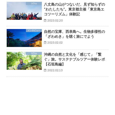
コラム
八丈島の山がつないだ、見ず知らずの
“わたしたち”。東京都主催「東京島エ
コツーリズム」体験記
2023.02.20
インタビュー
自然の宝庫、西表島へ。生物多様性の
「ざわめき」を聴く旅にでよう
2023.02.02
コラム
沖縄の自然と文化を「感じて」「繋
ぐ」旅。サステナブルツアー体験レポ
【石垣島編】
2022.02.13