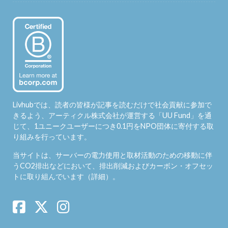
Livhubでは、読者の皆様が記事を読むだけで社会貢献に参加で
きるよう、アーティクル株式会社が運営する「
UU Fund
」を通
じて、1ユニークユーザーにつき0.1円をNPO団体に寄付する取
り組みを行っています。
当サイトは、サーバーの電力使用と取材活動のための移動に伴
うCO2排出などにおいて、排出削減およびカーボン・オフセッ
トに取り組んでいます（
詳細
）。