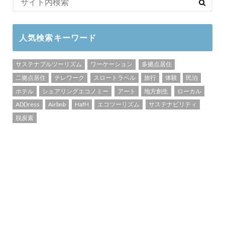
人気検索キーワード
サステナブルツーリズム
ワーケーション
多拠点居住
二拠点居住
テレワーク
スロートラベル
旅行
体験
民泊
ホテル
シェアリングエコノミー
アート
地方創生
ローカル
ADDress
Airbnb
HafH
エコツーリズム
サステナビリティ
脱炭素