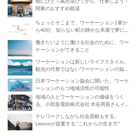
朝にひとっ風呂浴びてから、仕事しよう！
関東のおすすめ銭湯
ちょっとそこまで、ワーケーション | 家か
ら40分、知らない町の静かな本屋で夢に近
づく4時間の旅
働きたいように働ける社会のために、ワー
ケーションができること
ワーケーションは新しいライフスタイル。
観光の代替ではないワーケーションの知ら
れざる魅力
日本ワーケーション協会に聞いた、ワーケ
ーションのもつ地域活性の可能性
地域の人とワーケーションの価値をつく
る。小田急電鉄株式会社 木谷周吾さんイン
タビュー
テレワークしながら社会貢献もする。
Lenovoが提案する ”これからの生き方"