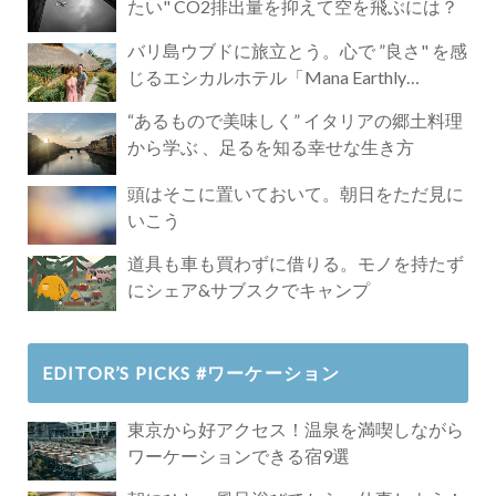
たい" CO2排出量を抑えて空を飛ぶには？
バリ島ウブドに旅立とう。心で ”良さ" を感
じるエシカルホテル「Mana Earthly
Paradise」
“あるもので美味しく” イタリアの郷土料理
から学ぶ 、足るを知る幸せな生き方
頭はそこに置いておいて。朝日をただ見に
いこう
道具も車も買わずに借りる。モノを持たず
にシェア&サブスクでキャンプ
EDITOR’S PICKS #ワーケーション
東京から好アクセス！温泉を満喫しながら
ワーケーションできる宿9選