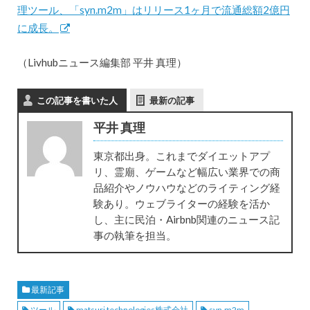
理ツール、「syn.m2m」はリリース1ヶ月で流通総額2億円
に成長。
（Livhubニュース編集部 平井 真理）
この記事を書いた人
最新の記事
平井 真理
東京都出身。これまでダイエットアプ
リ、霊廟、ゲームなど幅広い業界での商
品紹介やノウハウなどのライティング経
験あり。ウェブライターの経験を活か
し、主に民泊・Airbnb関連のニュース記
事の執筆を担当。
最新記事
ツール
matsuri technologies株式会社
syn.m2m