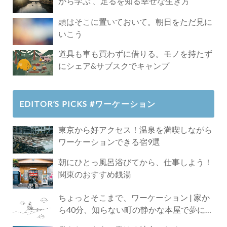
から学ぶ 、足るを知る幸せな生き方
頭はそこに置いておいて。朝日をただ見に
いこう
道具も車も買わずに借りる。モノを持たず
にシェア&サブスクでキャンプ
EDITOR’S PICKS #ワーケーション
東京から好アクセス！温泉を満喫しながら
ワーケーションできる宿9選
朝にひとっ風呂浴びてから、仕事しよう！
関東のおすすめ銭湯
ちょっとそこまで、ワーケーション | 家か
ら40分、知らない町の静かな本屋で夢に近
づく4時間の旅