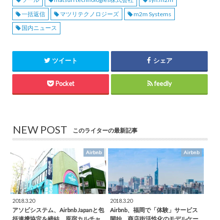
一括返信
マツリテクノロジーズ
m2m Systems
国内ニュース
ツイート
シェア
Pocket
feedly
NEW POST
このライターの最新記事
Airbnb
Airbnb
2018.3.20
2018.3.20
アソビシステム、Airbnb Japanと包
Airbnb、福岡で「体験」サービス
括連携協定を締結。原宿カルチャ
開始。商店街活性化のモデルケー