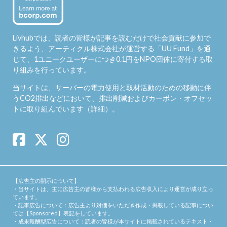
Livhubでは、読者の皆様が記事を読むだけで社会貢献に参加で
きるよう、アーティクル株式会社が運営する「
UU Fund
」を通
じて、1ユニークユーザーにつき0.1円をNPO団体に寄付する取
り組みを行っています。
当サイトは、サーバーの電力使用と取材活動のための移動に伴
うCO2排出などにおいて、排出削減およびカーボン・オフセッ
トに取り組んでいます（
詳細
）。
【広告主の開示について】
・当サイトは、主に広告主の皆様から支払われる広告収入により運営が成り立っ
ています。
・記事広告について：広告主より対価をいただき作成・掲載している記事につい
ては【Sponsored】表記をしています。
・成果報酬型広告について：読者の皆様が本サイトに掲載されているテキスト・