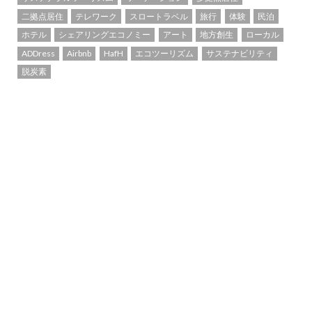
二拠点居住
テレワーク
スロートラベル
旅行
体験
民泊
ホテル
シェアリングエコノミー
アート
地方創生
ローカル
ADDress
Airbnb
HafH
エコツーリズム
サステナビリティ
脱炭素