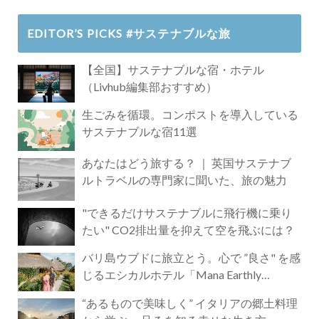
EDITOR’S PICKS #サステナブルな旅
【全国】サステナブルな宿・ホテル
（Livhub編集部おすすめ）
生ごみを循環。コンポストを導入している
サステナブルな宿11選
あなたはどう旅する？ ｜ 英国サステナブ
ルトラベルの専門家に聞いた、旅の魅力
"できるだけサステナブルに飛行機に乗り
たい" CO2排出量を抑えて空を飛ぶには？
バリ島ウブドに旅立とう。心で ”良さ" を感
じるエシカルホテル「Mana Earthly
Paradise」
“あるもので美味しく” イタリアの郷土料理