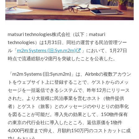
matsuri technologies株式会社（以下：matsuri
technologies）は1月31日、同社の運営する民泊管理ツー
ル「
m2m Systems (旧:Syn.m2m)
」において、1月27日
時点で流通総額が2億円を突破したことを公表した。
「m2m Systems (旧:Syn.m2m)」は、Airbnbの複数アカウン
トをウェブサイト上に登録することで、ゲストからのメッ
セージを一括返信できるシステムで、昨年12月にリリース
された。より大規模に民泊事業を営むホスト（物件提供
者）とゲスト（旅客）とのメッセージのやりとりの効率化
を図ることが可能だ。導入先の効果として、150物件保有
の東京の代行会社に導入したところ、返信原価を1物件
4,000円程度まで抑え、月額約150万円のコストカットに成
功したという。