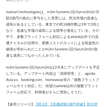
matsuri technologiesは、m2m Systems (旧:Syn.m2m)が月
額2億円の捻出に寄与をした背景には、民泊市場の急速な
成長があるとしている。東京での民泊物件数は1年で2倍と
なり、急速な市場の成長による競争が激化している。その
中で、多数プラットフォーム対応によるairbnb以外での流
通チャネルの活用や、業務コストのカットによる収益性の
確保が求められたことがm2m Systems (旧:Syn.m2m)の急
速な成長につながったとみている。
m2m Systems (旧:Syn.m2m)は2月末にアップデートを予定
している。アップデート内容は「清掃管理」と、agoda、
Asia yo、booking.com、homeaway等の「複数プラットフ
ォームサイト対応」だ。待望のairbnb以外の複数プラット
フォーム対応で、利用者がさらに増加しそうだ。
【参照リリース】
【民泊】【流通総額2億円突破】民泊管