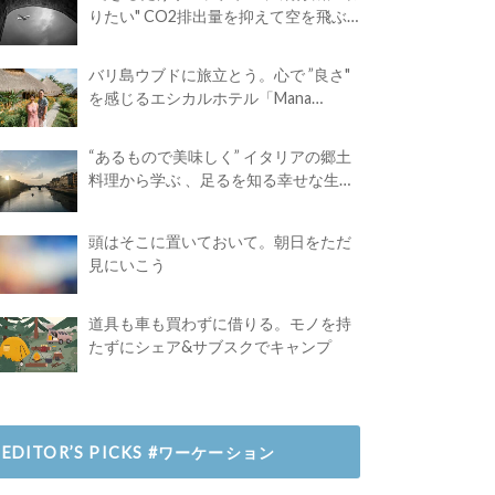
りたい" CO2排出量を抑えて空を飛ぶ
には？
バリ島ウブドに旅立とう。心で ”良さ"
を感じるエシカルホテル「Mana
Earthly Paradise」
“あるもので美味しく” イタリアの郷土
料理から学ぶ 、足るを知る幸せな生き
方
頭はそこに置いておいて。朝日をただ
見にいこう
道具も車も買わずに借りる。モノを持
たずにシェア&サブスクでキャンプ
EDITOR’S PICKS #ワーケーション