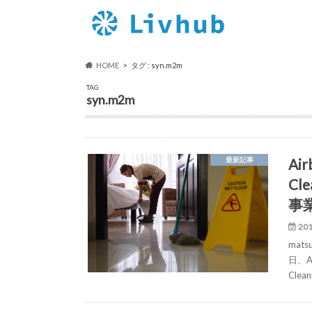
HOME
タグ : syn.m2m
TAG
syn.m2m
A
最新記事
Cl
事
201
mat
日、
Cle