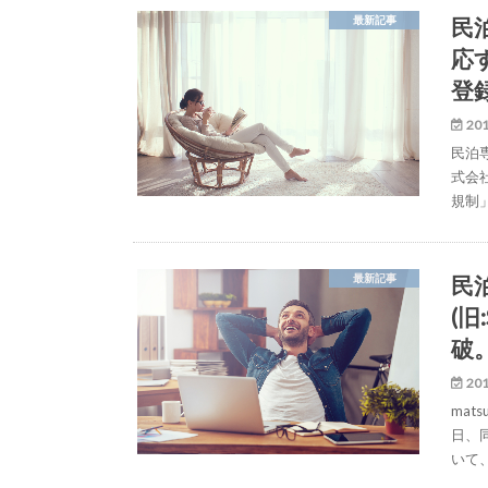
民
最新記事
応
登
201
民泊専
式会
規制」
民泊
最新記事
(旧
破
201
mats
日、同
いて