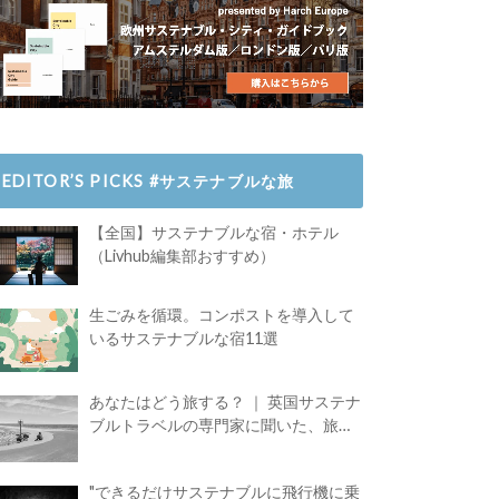
EDITOR’S PICKS #サステナブルな旅
【全国】サステナブルな宿・ホテル
（Livhub編集部おすすめ）
生ごみを循環。コンポストを導入して
いるサステナブルな宿11選
あなたはどう旅する？ ｜ 英国サステナ
ブルトラベルの専門家に聞いた、旅の
魅力
"できるだけサステナブルに飛行機に乗