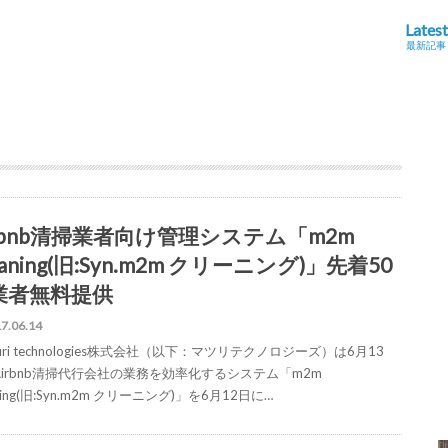
Latest
最新記事
irbnb清掃業者向け管理システム「m2m
eaning(旧:Syn.m2m クリーニング)」先着50
業者無料提供
7.06.14
suri technologies株式会社（以下：マツリテクノロジーズ）は6月13
Airbnb清掃代行会社の業務を効率化するシステム「m2m
aning(旧:Syn.m2m クリーニング)」を6月12日に…