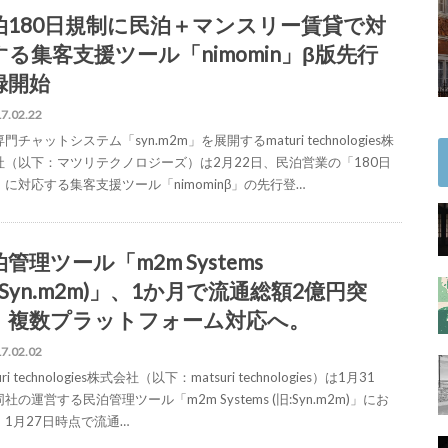
泊180日規制に民泊＋マンスリー賃貸で対
する集客支援ツール「nimomin」β版先行
録開始
7.02.22
門チャットシステム「syn.m2m」を展開するmaturi technologies株
社（以下：マツリテクノロジーズ）は2月22日、民泊営業の「180日
に対応する集客支援ツール「nimominβ」の先行登…
管理ツール「m2m Systems
:Syn.m2m)」、1か月で流通総額2億円突
。複数プラットフォーム対応へ。
7.02.02
uri technologies株式会社（以下：matsuri technologies）は1月31
社の運営する民泊管理ツール「m2m Systems (旧:Syn.m2m)」にお
、1月27日時点で流通…