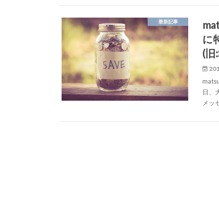
ma
最新記事
に特
(旧
201
mat
日、
メッセ