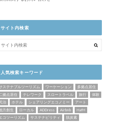
サイト内検索
人気検索キーワード
サステナブルツーリズム
ワーケーション
多拠点居住
二拠点居住
テレワーク
スロートラベル
旅行
体験
民泊
ホテル
シェアリングエコノミー
アート
地方創生
ローカル
ADDress
Airbnb
HafH
エコツーリズム
サステナビリティ
脱炭素