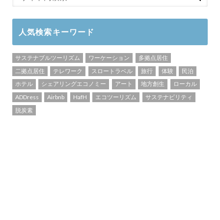
人気検索キーワード
サステナブルツーリズム
ワーケーション
多拠点居住
二拠点居住
テレワーク
スロートラベル
旅行
体験
民泊
ホテル
シェアリングエコノミー
アート
地方創生
ローカル
ADDress
Airbnb
HafH
エコツーリズム
サステナビリティ
脱炭素