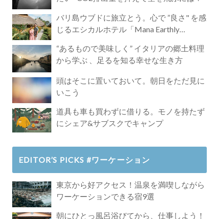
バリ島ウブドに旅立とう。心で ”良さ" を感
じるエシカルホテル「Mana Earthly
Paradise」
“あるもので美味しく” イタリアの郷土料理
から学ぶ 、足るを知る幸せな生き方
頭はそこに置いておいて。朝日をただ見に
いこう
道具も車も買わずに借りる。モノを持たず
にシェア&サブスクでキャンプ
EDITOR’S PICKS #ワーケーション
東京から好アクセス！温泉を満喫しながら
ワーケーションできる宿9選
朝にひとっ風呂浴びてから、仕事しよう！