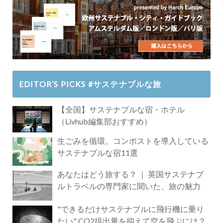
EDITOR’S PICKS #サステナブルな旅
【全国】サステナブルな宿・ホテル
（Livhub編集部おすすめ）
生ごみを循環。コンポストを導入している
サステナブルな宿11選
あなたはどう旅する？ ｜ 英国サステナブ
ルトラベルの専門家に聞いた、旅の魅力
"できるだけサステナブルに飛行機に乗り
たい" CO2排出量を抑えて空を飛ぶには？