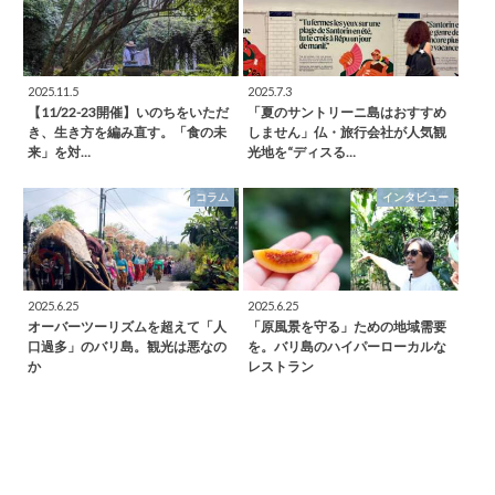
2025.11.5
2025.7.3
【11/22-23開催】いのちをいただ
「夏のサントリーニ島はおすすめ
き、生き方を編み直す。「食の未
しません」仏・旅行会社が人気観
来」を対…
光地を“ディスる…
コラム
インタビュー
2025.6.25
2025.6.25
オーバーツーリズムを超えて「人
「原風景を守る」ための地域需要
口過多」のバリ島。観光は悪なの
を。バリ島のハイパーローカルな
か
レストラン