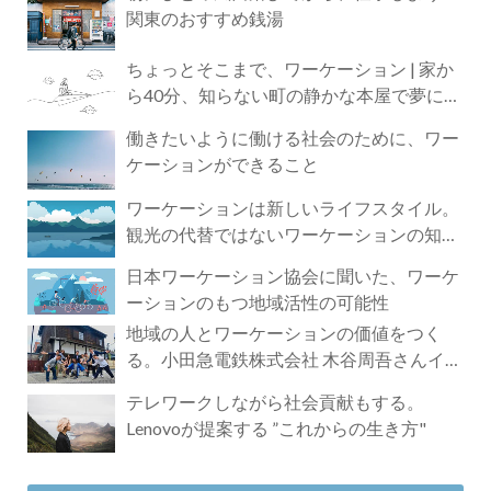
関東のおすすめ銭湯
ちょっとそこまで、ワーケーション | 家か
ら40分、知らない町の静かな本屋で夢に近
づく4時間の旅
働きたいように働ける社会のために、ワー
ケーションができること
ワーケーションは新しいライフスタイル。
観光の代替ではないワーケーションの知ら
れざる魅力
日本ワーケーション協会に聞いた、ワーケ
ーションのもつ地域活性の可能性
地域の人とワーケーションの価値をつく
る。小田急電鉄株式会社 木谷周吾さんイン
タビュー
テレワークしながら社会貢献もする。
Lenovoが提案する ”これからの生き方"