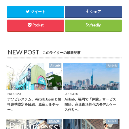
ツイート
シェア
Pocket
feedly
NEW POST
このライターの最新記事
Airbnb
Airbnb
2018.3.20
2018.3.20
アソビシステム、Airbnb Japanと包
Airbnb、福岡で「体験」サービス
括連携協定を締結。原宿カルチャ
開始。商店街活性化のモデルケー
ー…
ス作りへ
最新記事
Airbnb