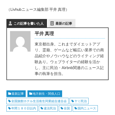
（Livhubニュース編集部 平井 真理）
この記事を書いた人
最新の記事
平井 真理
東京都出身。これまでダイエットアプ
リ、霊廟、ゲームなど幅広い業界での商
品紹介やノウハウなどのライティング経
験あり。ウェブライターの経験を活か
し、主に民泊・Airbnb関連のニュース記
事の執筆を担当。
最新記事
地方創生・関係人口
全国旅館ホテル生活衛生同業組合連合会
ヤミ民泊
年間１８０日以内
違法民泊
全国
国内ニュース