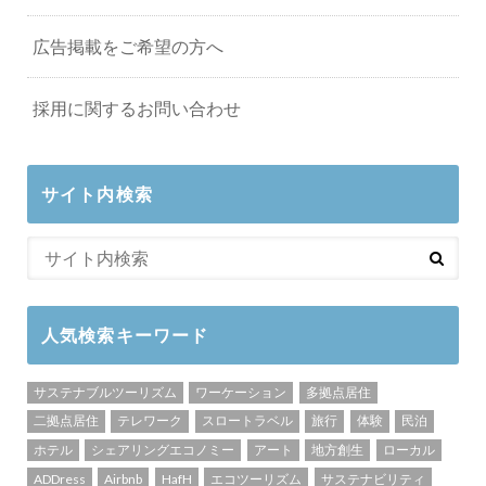
広告掲載をご希望の方へ
採用に関するお問い合わせ
サイト内検索
人気検索キーワード
サステナブルツーリズム
ワーケーション
多拠点居住
二拠点居住
テレワーク
スロートラベル
旅行
体験
民泊
ホテル
シェアリングエコノミー
アート
地方創生
ローカル
ADDress
Airbnb
HafH
エコツーリズム
サステナビリティ