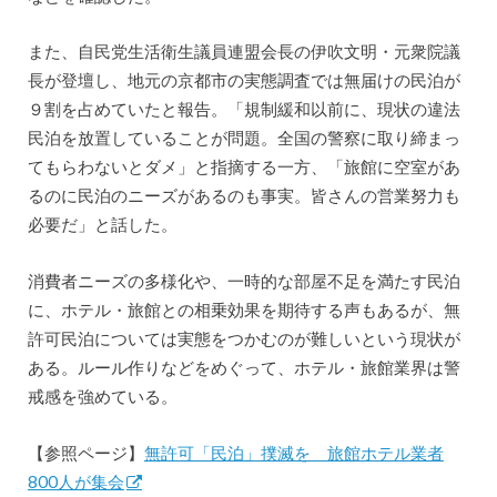
また、自民党生活衛生議員連盟会長の伊吹文明・元衆院議
長が登壇し、地元の京都市の実態調査では無届けの民泊が
９割を占めていたと報告。「規制緩和以前に、現状の違法
民泊を放置していることが問題。全国の警察に取り締まっ
てもらわないとダメ」と指摘する一方、「旅館に空室があ
るのに民泊のニーズがあるのも事実。皆さんの営業努力も
必要だ」と話した。
消費者ニーズの多様化や、一時的な部屋不足を満たす民泊
に、ホテル・旅館との相乗効果を期待する声もあるが、無
許可民泊については実態をつかむのが難しいという現状が
ある。ルール作りなどをめぐって、ホテル・旅館業界は警
戒感を強めている。
【参照ページ】
無許可「民泊」撲滅を 旅館ホテル業者
800人が集会