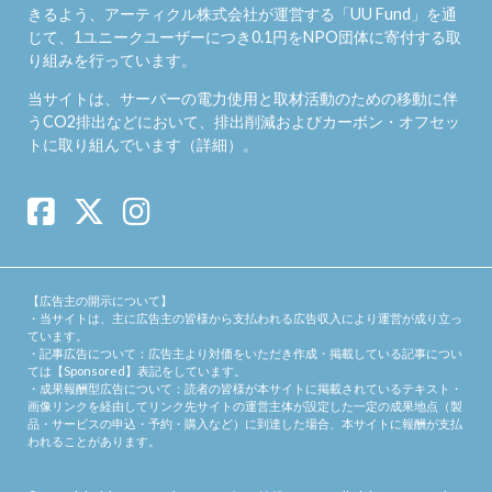
きるよう、アーティクル株式会社が運営する「
UU Fund
」を通
じて、1ユニークユーザーにつき0.1円をNPO団体に寄付する取
り組みを行っています。
当サイトは、サーバーの電力使用と取材活動のための移動に伴
うCO2排出などにおいて、排出削減およびカーボン・オフセッ
トに取り組んでいます（
詳細
）。
【広告主の開示について】
・当サイトは、主に広告主の皆様から支払われる広告収入により運営が成り立っ
ています。
・記事広告について：広告主より対価をいただき作成・掲載している記事につい
ては【Sponsored】表記をしています。
・成果報酬型広告について：読者の皆様が本サイトに掲載されているテキスト・
画像リンクを経由してリンク先サイトの運営主体が設定した一定の成果地点（製
品・サービスの申込・予約・購入など）に到達した場合、本サイトに報酬が支払
われることがあります。