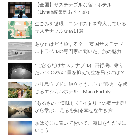
【全国】サステナブルな宿・ホテル
（Livhub編集部おすすめ）
生ごみを循環。コンポストを導入している
サステナブルな宿11選
あなたはどう旅する？ ｜ 英国サステナブ
ルトラベルの専門家に聞いた、旅の魅力
"できるだけサステナブルに飛行機に乗り
たい" CO2排出量を抑えて空を飛ぶには？
バリ島ウブドに旅立とう。心で ”良さ" を感
じるエシカルホテル「Mana Earthly
Paradise」
“あるもので美味しく” イタリアの郷土料理
から学ぶ 、足るを知る幸せな生き方
頭はそこに置いておいて。朝日をただ見に
いこう