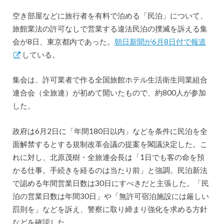
空き部屋などに旅行者を有料で泊める「民泊」について、
旅館業法の許可なしで営業する違法民泊の撲滅を訴える集
会が8日、東京都内であった。
朝日新聞が6月8日付で報道
している。
集会は、許可業者で作る全国旅館ホテル生活衛生同業組合
連合会（全旅連）が初めて開いたもので、約800人が参加
した。
政府は6月2日に「年間180日以内」などを条件に民泊を全
面解禁するとする規制改革会議の提案を閣議決定した。こ
れに対し、北原茂樹・全旅連会長は「1日でも客の命を預
かる仕事。手続きを経るのは当たり前」と強調。民泊新法
で認める年間営業日数は30日にすべきだと主張した。「民
泊の営業日数は年間30日」や「無許可宿泊施設には厳しい
罰則を」などを訴え、警察に取り締まり強化を求める方針
などを確認した。