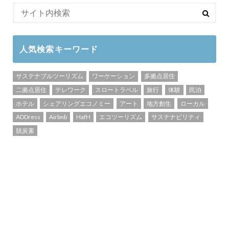
人気検索キーワード
サステナブルツーリズム
ワーケーション
多拠点居住
二拠点居住
テレワーク
スロートラベル
旅行
体験
民泊
ホテル
シェアリングエコノミー
アート
地方創生
ローカル
ADDress
Airbnb
HafH
エコツーリズム
サステナビリティ
脱炭素