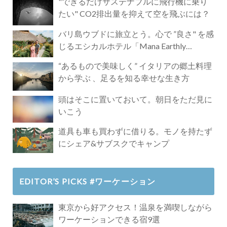
"できるだけサステナブルに飛行機に乗り
たい" CO2排出量を抑えて空を飛ぶには？
バリ島ウブドに旅立とう。心で ”良さ" を感
じるエシカルホテル「Mana Earthly
Paradise」
“あるもので美味しく” イタリアの郷土料理
から学ぶ 、足るを知る幸せな生き方
頭はそこに置いておいて。朝日をただ見に
いこう
道具も車も買わずに借りる。モノを持たず
にシェア&サブスクでキャンプ
EDITOR’S PICKS #ワーケーション
東京から好アクセス！温泉を満喫しながら
ワーケーションできる宿9選