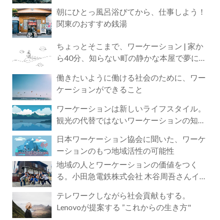
朝にひとっ風呂浴びてから、仕事しよう！
関東のおすすめ銭湯
ちょっとそこまで、ワーケーション | 家か
ら40分、知らない町の静かな本屋で夢に近
づく4時間の旅
働きたいように働ける社会のために、ワー
ケーションができること
ワーケーションは新しいライフスタイル。
観光の代替ではないワーケーションの知ら
れざる魅力
日本ワーケーション協会に聞いた、ワーケ
ーションのもつ地域活性の可能性
地域の人とワーケーションの価値をつく
る。小田急電鉄株式会社 木谷周吾さんイン
タビュー
テレワークしながら社会貢献もする。
Lenovoが提案する ”これからの生き方"