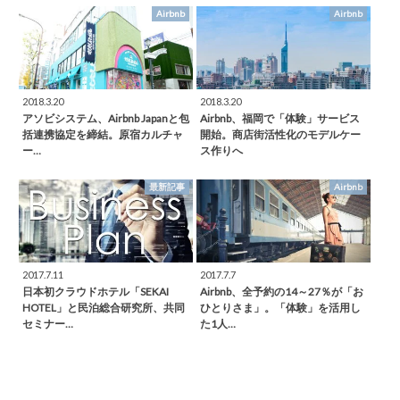
Airbnb
Airbnb
2018.3.20
2018.3.20
アソビシステム、Airbnb Japanと包
Airbnb、福岡で「体験」サービス
括連携協定を締結。原宿カルチャ
開始。商店街活性化のモデルケー
ー…
ス作りへ
最新記事
Airbnb
2017.7.11
2017.7.7
日本初クラウドホテル「SEKAI
Airbnb、全予約の14～27％が「お
HOTEL」と民泊総合研究所、共同
ひとりさま」。「体験」を活用し
セミナー…
た1人…