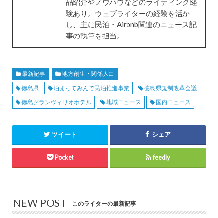
品紹介やノウハウなどのライティング経
験あり。ウェブライターの経験を活か
し、主に民泊・Airbnb関連のニュース記
事の執筆を担当。
最新記事
地方創生・関係人口
徳島県
泊まってみんで民泊推進事業
徳島県規制改革会議
徳島グランヴィリオホテル
地域ニュース
国内ニュース
ツイート
シェア
Pocket
feedly
NEW POST
このライターの最新記事