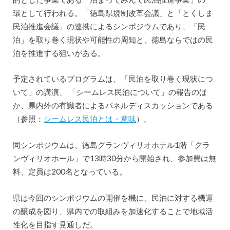
環として行われる。「徳島県規制改革会議」と「とくしま
民泊推進会議」の連携によるシンポジウムであり、「民
泊」を取り巻く現状や可能性の周知と、徳島ならではの民
泊を推進する狙いがある。
予定されているプログラムは、「民泊を取り巻く現状につ
いて」の講演、 「シームレス民泊について」の報告のほ
か、県内外の有識者によるパネルディスカッションである
（参照：
シームレス民泊とは・意味
）。
同シンポジウムは、徳島グランヴィリオホテル1階「グラ
ンヴィリオホール」で13時30分から開始され、参加費は無
料、定員は200名となっている。
県は今回のシンポジウムの開催を機に、民泊に対する機運
の醸成を図り、県内での取組みを加速化することで地域活
性化を目指す見通しだ。