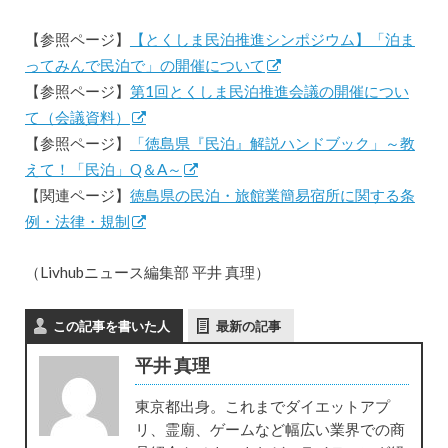
【参照ページ】
【とくしま民泊推進シンポジウム】「泊ま
ってみんで民泊で」の開催について
【参照ページ】
第1回とくしま民泊推進会議の開催につい
て（会議資料）
【参照ページ】
「徳島県『民泊』解説ハンドブック」～教
えて！「民泊」Q＆A～
【関連ページ】
徳島県の民泊・旅館業簡易宿所に関する条
例・法律・規制
（Livhubニュース編集部 平井 真理）
この記事を書いた人
最新の記事
平井 真理
東京都出身。これまでダイエットアプ
リ、霊廟、ゲームなど幅広い業界での商