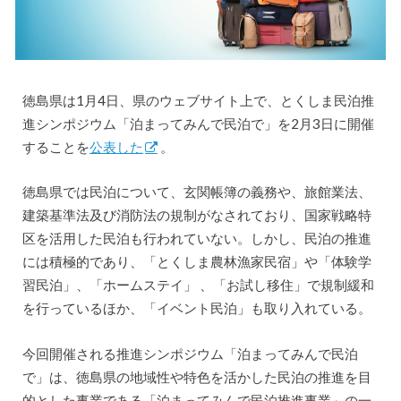
徳島県は1月4日、県のウェブサイト上で、とくしま民泊推
進シンポジウム「泊まってみんで民泊で」を2月3日に開催
することを
公表した
。
徳島県では民泊について、玄関帳簿の義務や、旅館業法、
建築基準法及び消防法の規制がなされており、国家戦略特
区を活用した民泊も行われていない。しかし、民泊の推進
には積極的であり、「とくしま農林漁家民宿」や「体験学
習民泊」、「ホームステイ」 、「お試し移住」で規制緩和
を行っているほか、「イベント民泊」も取り入れている。
今回開催される推進シンポジウム「泊まってみんで民泊
で」は、徳島県の地域性や特色を活かした民泊の推進を目
的とした事業である「泊まってみんで民泊推進事業」の一