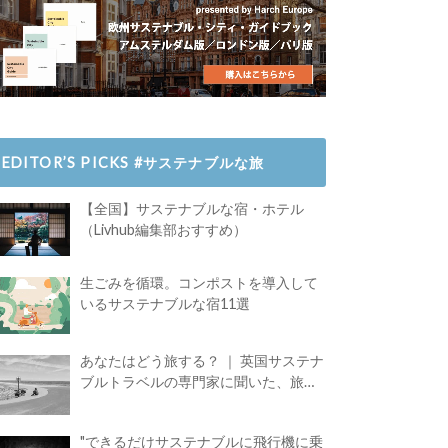
EDITOR’S PICKS #サステナブルな旅
【全国】サステナブルな宿・ホテル
（Livhub編集部おすすめ）
生ごみを循環。コンポストを導入して
いるサステナブルな宿11選
あなたはどう旅する？ ｜ 英国サステナ
ブルトラベルの専門家に聞いた、旅の
魅力
"できるだけサステナブルに飛行機に乗