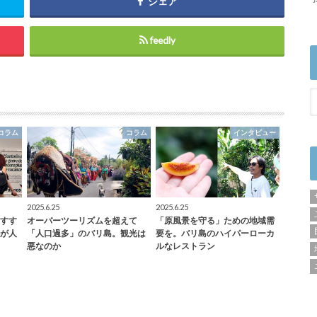
シェア
feedly
コラム
コラム
インタビュー
2025.6.25
2025.6.25
すす
オーバーツーリズムを超えて
「原風景を守る」ための地域需
が人
「人口過多」のバリ島。観光は
要を。バリ島のハイパーローカ
悪なのか
ルなレストラン