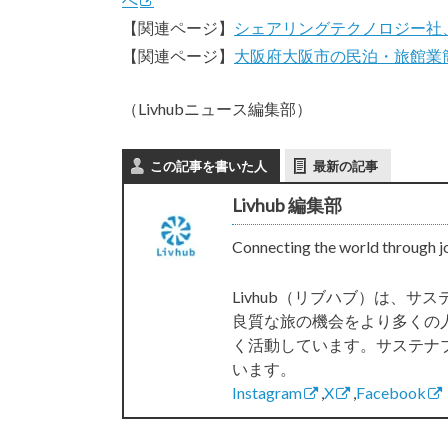
【関連ページ】
シェアリングテクノロジー社
【関連ページ】
大阪府大阪市の民泊・旅館業
（Livhubニュース編集部）
この記事を書いた人
最新の記事
Livhub 編集部
Connecting the world through j
Livhub（リブハブ）は、
良質な旅の機会をより多くの
く活動しています。サステナ
います。
Instagram
,
X
,
Facebook