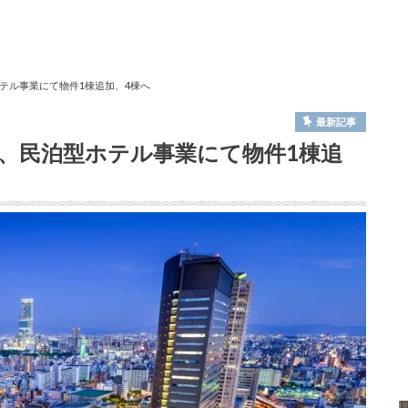
テル事業にて物件1棟追加、4棟へ
最新記事
、民泊型ホテル事業にて物件1棟追