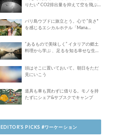
りたい" CO2排出量を抑えて空を飛ぶ
には？
バリ島ウブドに旅立とう。心で ”良さ"
を感じるエシカルホテル「Mana
Earthly Paradise」
“あるもので美味しく” イタリアの郷土
料理から学ぶ 、足るを知る幸せな生き
方
頭はそこに置いておいて。朝日をただ
見にいこう
道具も車も買わずに借りる。モノを持
たずにシェア&サブスクでキャンプ
EDITOR’S PICKS #ワーケーション