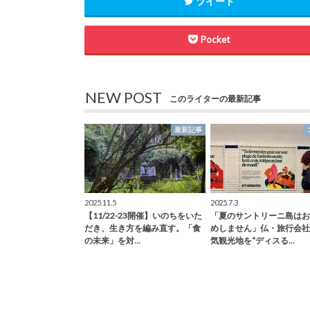
ツイート
Pocket
NEW POST
このライターの最新記事
最新記事
2025.11.5
2025.7.3
【11/22-23開催】いのちをいた
「夏のサントリーニ島はお
だき、生き方を編み直す。「食
めしません」仏・旅行会社
の未来」を対…
気観光地を“ディスる…