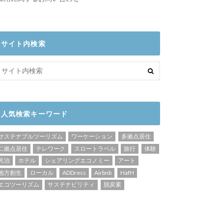
サイト内検索
人気検索キーワード
サステナブルツーリズム
ワーケーション
多拠点居住
二拠点居住
テレワーク
スロートラベル
旅行
体験
民泊
ホテル
シェアリングエコノミー
アート
地方創生
ローカル
ADDress
Airbnb
HafH
エコツーリズム
サステナビリティ
脱炭素