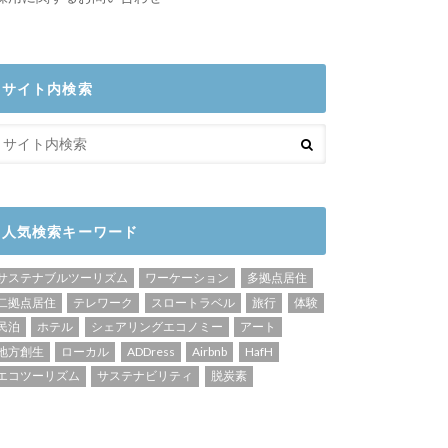
サイト内検索
人気検索キーワード
サステナブルツーリズム
ワーケーション
多拠点居住
二拠点居住
テレワーク
スロートラベル
旅行
体験
民泊
ホテル
シェアリングエコノミー
アート
地方創生
ローカル
ADDress
Airbnb
HafH
エコツーリズム
サステナビリティ
脱炭素