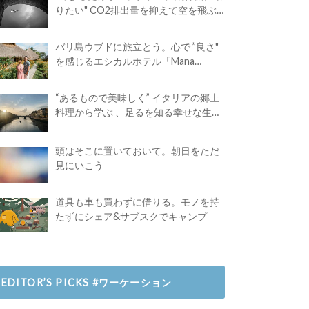
りたい" CO2排出量を抑えて空を飛ぶ
には？
バリ島ウブドに旅立とう。心で ”良さ"
を感じるエシカルホテル「Mana
Earthly Paradise」
“あるもので美味しく” イタリアの郷土
料理から学ぶ 、足るを知る幸せな生き
方
頭はそこに置いておいて。朝日をただ
見にいこう
道具も車も買わずに借りる。モノを持
たずにシェア&サブスクでキャンプ
EDITOR’S PICKS #ワーケーション