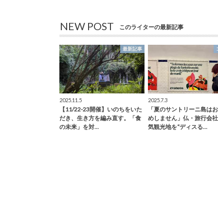
NEW POST
このライターの最新記事
最新記事
2025.11.5
2025.7.3
【11/22-23開催】いのちをいた
「夏のサントリーニ島はお
だき、生き方を編み直す。「食
めしません」仏・旅行会社
の未来」を対…
気観光地を“ディスる…