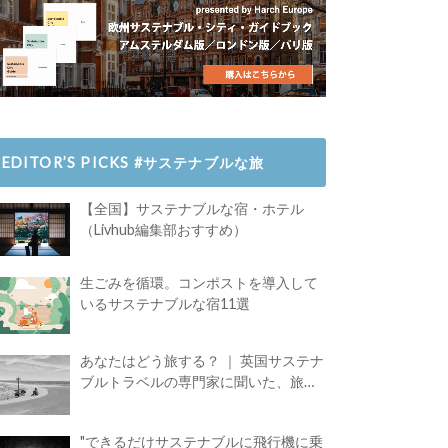
EDITOR’S PICKS #サステナブルな旅
【全国】サステナブルな宿・ホテル
（Livhub編集部おすすめ）
生ごみを循環。コンポストを導入して
いるサステナブルな宿11選
あなたはどう旅する？ ｜ 英国サステナ
ブルトラベルの専門家に聞いた、旅の
魅力
"できるだけサステナブルに飛行機に乗