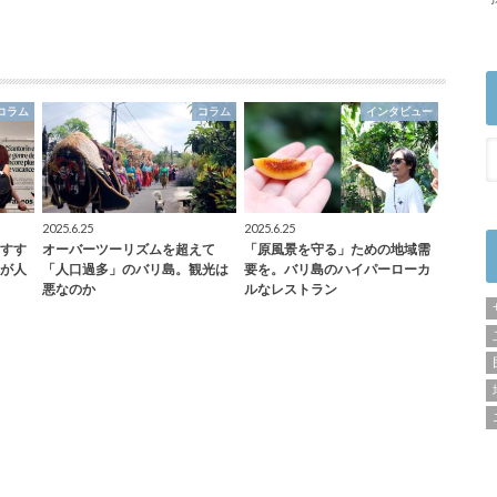
コラム
コラム
インタビュー
2025.6.25
2025.6.25
すす
オーバーツーリズムを超えて
「原風景を守る」ための地域需
が人
「人口過多」のバリ島。観光は
要を。バリ島のハイパーローカ
悪なのか
ルなレストラン