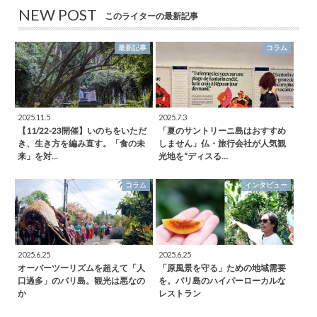
NEW POST
このライターの最新記事
最新記事
コラム
2025.11.5
2025.7.3
【11/22-23開催】いのちをいただ
「夏のサントリーニ島はおすすめ
き、生き方を編み直す。「食の未
しません」仏・旅行会社が人気観
来」を対…
光地を“ディスる…
コラム
インタビュー
2025.6.25
2025.6.25
オーバーツーリズムを超えて「人
「原風景を守る」ための地域需要
口過多」のバリ島。観光は悪なの
を。バリ島のハイパーローカルな
か
レストラン