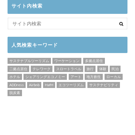
サイト内検索
人気検索キーワード
サステナブルツーリズム
ワーケーション
多拠点居住
二拠点居住
テレワーク
スロートラベル
旅行
体験
民泊
ホテル
シェアリングエコノミー
アート
地方創生
ローカル
ADDress
Airbnb
HafH
エコツーリズム
サステナビリティ
脱炭素