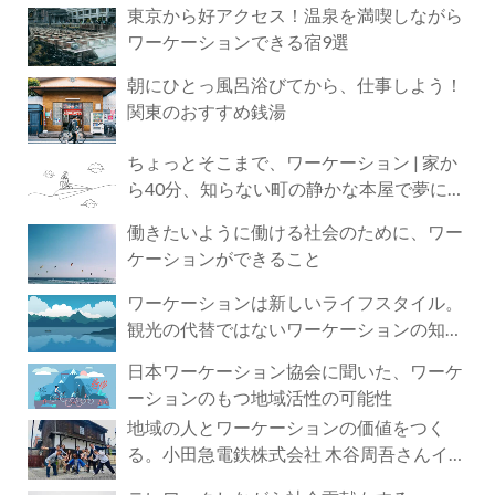
東京から好アクセス！温泉を満喫しながら
ワーケーションできる宿9選
朝にひとっ風呂浴びてから、仕事しよう！
関東のおすすめ銭湯
ちょっとそこまで、ワーケーション | 家か
ら40分、知らない町の静かな本屋で夢に近
づく4時間の旅
働きたいように働ける社会のために、ワー
ケーションができること
ワーケーションは新しいライフスタイル。
観光の代替ではないワーケーションの知ら
れざる魅力
日本ワーケーション協会に聞いた、ワーケ
ーションのもつ地域活性の可能性
地域の人とワーケーションの価値をつく
る。小田急電鉄株式会社 木谷周吾さんイン
タビュー