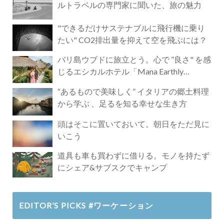
ルトラベルの専門家に聞いた、旅の魅力
"できるだけサステナブルに飛行機に乗り
たい" CO2排出量を抑えて空を飛ぶには？
バリ島ウブドに旅立とう。心で ”良さ" を感
じるエシカルホテル「Mana Earthly
Paradise」
“あるもので美味しく” イタリアの郷土料理
から学ぶ 、足るを知る幸せな生き方
頭はそこに置いておいて。朝日をただ見に
いこう
道具も車も買わずに借りる。モノを持たず
にシェア&サブスクでキャンプ
EDITOR’S PICKS #ワーケーション