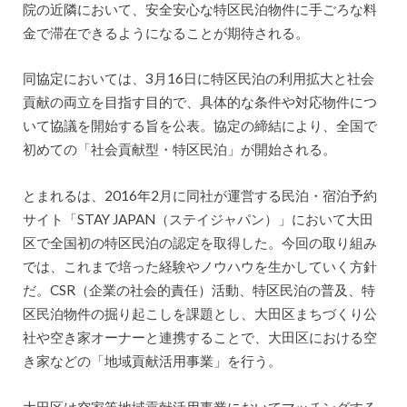
院の近隣において、安全安心な特区民泊物件に手ごろな料
金で滞在できるようになることが期待される。
同協定においては、3月16日に特区民泊の利用拡大と社会
貢献の両立を目指す目的で、具体的な条件や対応物件につ
いて協議を開始する旨を公表。協定の締結により、全国で
初めての「社会貢献型・特区民泊」が開始される。
とまれるは、2016年2月に同社が運営する民泊・宿泊予約
サイト「STAY JAPAN（ステイジャパン）」において大田
区で全国初の特区民泊の認定を取得した。今回の取り組み
では、これまで培った経験やノウハウを生かしていく方針
だ。CSR（企業の社会的責任）活動、特区民泊の普及、特
区民泊物件の掘り起こしを課題とし、大田区まちづくり公
社や空き家オーナーと連携することで、大田区における空
き家などの「地域貢献活用事業」を行う。
大田区は空家等地域貢献活用事業においてマッチングする