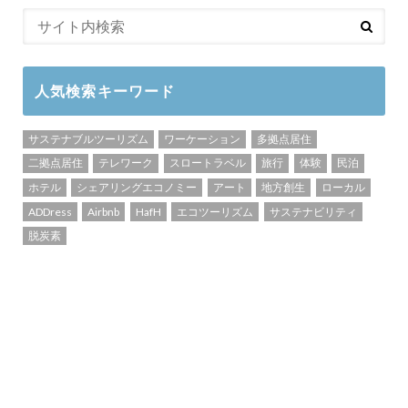
人気検索キーワード
サステナブルツーリズム
ワーケーション
多拠点居住
二拠点居住
テレワーク
スロートラベル
旅行
体験
民泊
ホテル
シェアリングエコノミー
アート
地方創生
ローカル
ADDress
Airbnb
HafH
エコツーリズム
サステナビリティ
脱炭素