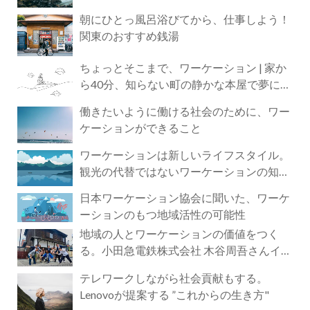
朝にひとっ風呂浴びてから、仕事しよう！
関東のおすすめ銭湯
ちょっとそこまで、ワーケーション | 家か
ら40分、知らない町の静かな本屋で夢に近
づく4時間の旅
働きたいように働ける社会のために、ワー
ケーションができること
ワーケーションは新しいライフスタイル。
観光の代替ではないワーケーションの知ら
れざる魅力
日本ワーケーション協会に聞いた、ワーケ
ーションのもつ地域活性の可能性
地域の人とワーケーションの価値をつく
る。小田急電鉄株式会社 木谷周吾さんイン
タビュー
テレワークしながら社会貢献もする。
Lenovoが提案する ”これからの生き方"