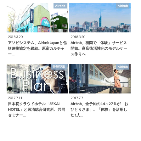
Airbnb
Airbnb
2018.3.20
2018.3.20
アソビシステム、Airbnb Japanと包
Airbnb、福岡で「体験」サービス
括連携協定を締結。原宿カルチャ
開始。商店街活性化のモデルケー
ー…
ス作りへ
最新記事
Airbnb
2017.7.11
2017.7.7
日本初クラウドホテル「SEKAI
Airbnb、全予約の14～27％が「お
HOTEL」と民泊総合研究所、共同
ひとりさま」。「体験」を活用し
セミナー…
た1人…