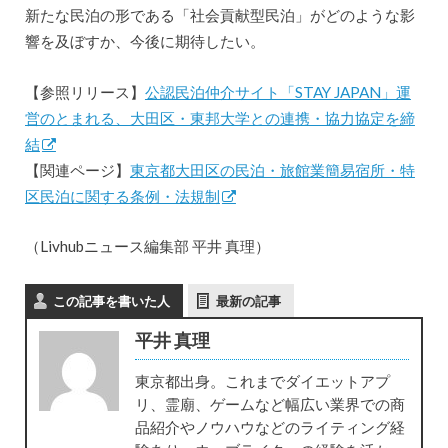
新たな民泊の形である「社会貢献型民泊」がどのような影
響を及ぼすか、今後に期待したい。
【参照リリース】
公認民泊仲介サイト「STAY JAPAN」運
営のとまれる、大田区・東邦大学との連携・協力協定を締
結
【関連ページ】
東京都大田区の民泊・旅館業簡易宿所・特
区民泊に関する条例・法規制
（Livhubニュース編集部 平井 真理）
この記事を書いた人
最新の記事
平井 真理
東京都出身。これまでダイエットアプ
リ、霊廟、ゲームなど幅広い業界での商
品紹介やノウハウなどのライティング経