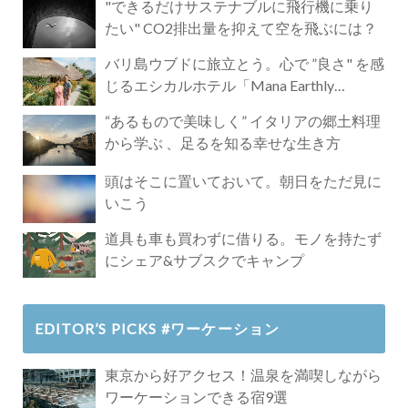
"できるだけサステナブルに飛行機に乗り
たい" CO2排出量を抑えて空を飛ぶには？
バリ島ウブドに旅立とう。心で ”良さ" を感
じるエシカルホテル「Mana Earthly
Paradise」
“あるもので美味しく” イタリアの郷土料理
から学ぶ 、足るを知る幸せな生き方
頭はそこに置いておいて。朝日をただ見に
いこう
道具も車も買わずに借りる。モノを持たず
にシェア&サブスクでキャンプ
EDITOR’S PICKS #ワーケーション
東京から好アクセス！温泉を満喫しながら
ワーケーションできる宿9選