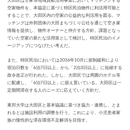
空家物件を、本協定に基づく特区民泊物件に利活用可能と
することで、大田区内の空家の公益的な利活用を図る。マ
ッチングは外郭団体の大田まちづくり公社を通じて空き家
情報を提供し、物件オーナーと仲介する方針。課題となっ
ていた空家の新たな活用策として検討し、特区民泊のイメ
ージアップにつなげたい考えだ。
また、特区民泊においては2016年10月に規制緩和により
宿泊日数を「6泊7日以上」から「2泊3日以上」に短縮する
政令改正が行われた。しかし、大田区では周囲のホテル等
に配慮し、「6泊7日以上」に据え置いている。大田区は一
定期間滞在する人のニーズに応えていく方針だ。
東邦大学は大田区と基本協議に基づき協力・連携し、とま
れるとは施設利用の調整を行う。これにより、小児患者家
族の慢性的な滞在環境不足解消を目指す。