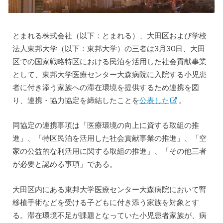
とまれる株式会社（以下：とまれる）、大田区および学校
法人東邦大学（以下：東邦大学）の三者は3月30日、大田
区での国家戦略特区における民泊を活用した社会貢献事業
として、東邦大学医療センター大森病院に入院する小児患
者に付き添う家族への滞在環境を提供するため連携を図
り、連携・協力協定を締結したことを
公表した
。
同協定の連携事項は「医療環境の向上に資する取組の推
進」、「特区民泊を活用した社会貢献事業の推進」、「空
家の公益的な利活用に関する取組の推進」、「その他三者
が必要と認める事項」である。
大田区内にある東邦大学医療センター大森病院において腎
移植手術などを受ける子どもに付き添う家族を対象とす
る。滞在環境不足が課題となっていた小児患者家族が、病