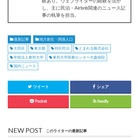
験あり。ウェブライターの経験を活か
し、主に民泊・Airbnb関連のニュース記
事の執筆を担当。
最新記事
地方創生・関係人口
大田区
東京都
特区民泊
とまれる株式会社
学校法人東邦大学
東邦大学医療センター大森病院
国内ニュース
ツイート
シェア
Pocket
feedly
NEW POST
このライターの最新記事