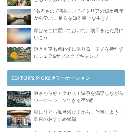
Paradise」
“あるもので美味しく” イタリアの郷土料理
から学ぶ 、足るを知る幸せな生き方
頭はそこに置いておいて。朝日をただ見に
いこう
道具も車も買わずに借りる。モノを持たず
にシェア&サブスクでキャンプ
EDITOR’S PICKS #ワーケーション
東京から好アクセス！温泉を満喫しながら
ワーケーションできる宿9選
朝にひとっ風呂浴びてから、仕事しよう！
関東のおすすめ銭湯