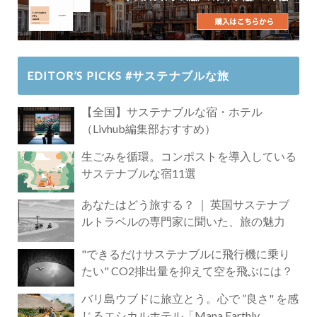
EDITOR’S PICKS #サステナブルな旅
【全国】サステナブルな宿・ホテル
（Livhub編集部おすすめ）
生ごみを循環。コンポストを導入している
サステナブルな宿11選
あなたはどう旅する？ ｜ 英国サステナブ
ルトラベルの専門家に聞いた、旅の魅力
"できるだけサステナブルに飛行機に乗り
たい" CO2排出量を抑えて空を飛ぶには？
バリ島ウブドに旅立とう。心で ”良さ" を感
じるエシカルホテル「Mana Earthly