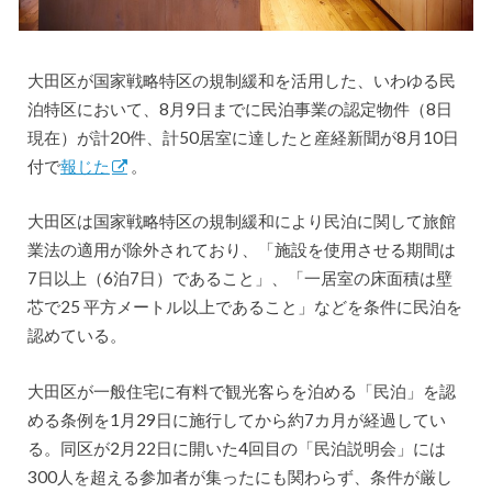
大田区が国家戦略特区の規制緩和を活用した、いわゆる民
泊特区において、8月9日までに民泊事業の認定物件（8日
現在）が計20件、計50居室に達したと産経新聞が8月10日
付で
報じた
。
大田区は国家戦略特区の規制緩和により民泊に関して旅館
業法の適用が除外されており、「施設を使用させる期間は
7日以上（6泊7日）であること」、「一居室の床面積は壁
芯で25 平方メートル以上であること」などを条件に民泊を
認めている。
大田区が一般住宅に有料で観光客らを泊める「民泊」を認
める条例を1月29日に施行してから約7カ月が経過してい
る。同区が2月22日に開いた4回目の「民泊説明会」には
300人を超える参加者が集ったにも関わらず、条件が厳し