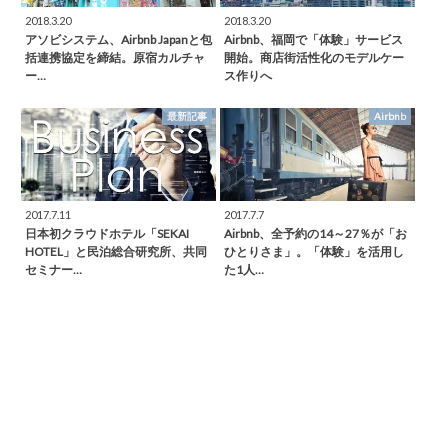
2018.3.20
2018.3.20
アソビシステム、Airbnb Japanと包
Airbnb、福岡で「体験」サービス
括連携協定を締結。原宿カルチャ
開始。商店街活性化のモデルケー
ー…
ス作りへ
最新記事
Airbnb
2017.7.11
2017.7.7
日本初クラウドホテル「SEKAI
Airbnb、全予約の14～27％が「お
HOTEL」と民泊総合研究所、共同
ひとりさま」。「体験」を活用し
セミナー…
た1人…