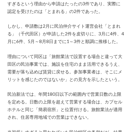
すぎるという理由から申請はたったの3件であり、実際に
認定を受けたのは「とまれる」の2件であった。
しかし、申請数は2月に民泊仲介サイト運営会社「とまれ
る」（千代田区）が申請した2件を皮切りに、3月に4件、4
月に6件、5月～8月8日までに1～3件と順調に推移した。
理由について同区は「旅館業法で設置する場合と違って大
田区の民泊事業では、施設を住宅のまま活用できるうえ、
需要が落ち込めば賃貸に戻せる。参加事業者は、そこにメ
リットを感じたのではないか」との見方を示したという。
民泊新法では、年間180日以下の範囲内で営業日数の上限
を定める。日数の上限を超えて営業する場合は、カプセル
ホテルと同じ「簡易宿所」と位置付ける。旅館業法が適用
され、住居専用地域での営業はできない。
当初厳しすぎると思われていた民泊特区の条例だが、結果