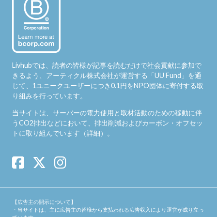
Livhubでは、読者の皆様が記事を読むだけで社会貢献に参加で
きるよう、アーティクル株式会社が運営する「
UU Fund
」を通
じて、1ユニークユーザーにつき0.1円をNPO団体に寄付する取
り組みを行っています。
当サイトは、サーバーの電力使用と取材活動のための移動に伴
うCO2排出などにおいて、排出削減およびカーボン・オフセッ
トに取り組んでいます（
詳細
）。
【広告主の開示について】
・当サイトは、主に広告主の皆様から支払われる広告収入により運営が成り立っ