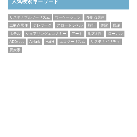
人気検索キーワード
サステナブルツーリズム
ワーケーション
多拠点居住
二拠点居住
テレワーク
スロートラベル
旅行
体験
民泊
ホテル
シェアリングエコノミー
アート
地方創生
ローカル
ADDress
Airbnb
HafH
エコツーリズム
サステナビリティ
脱炭素