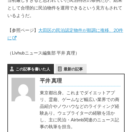
として合理的に民泊物件を運用できるという見方もされて
いるようだ。
【参照ページ】
大田区の民泊認定物件が順調に推移、20件
に
（Livhubニュース編集部 平井 真理）
この記事を書いた人
最新の記事
平井 真理
東京都出身。これまでダイエットアプ
リ、霊廟、ゲームなど幅広い業界での商
品紹介やノウハウなどのライティング経
験あり。ウェブライターの経験を活か
し、主に民泊・Airbnb関連のニュース記
事の執筆を担当。