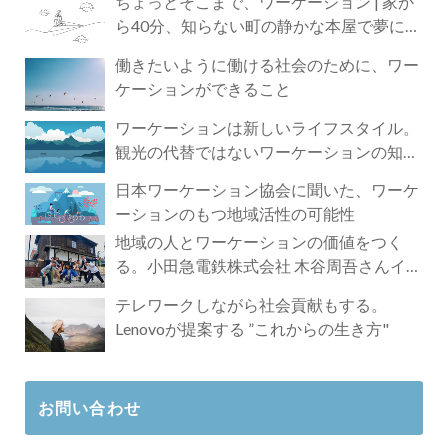
ちょっとそこまで、ワーケーション | 家か
ら40分、知らない町の静かな本屋で夢に近
づく4時間の旅
働きたいように働ける社会のために、ワー
ケーションができること
ワーケーションは新しいライフスタイル。
観光の代替ではないワーケーションの知ら
れざる魅力
日本ワーケーション協会に聞いた、ワーケ
ーションのもつ地域活性の可能性
地域の人とワーケーションの価値をつく
る。小田急電鉄株式会社 木谷周吾さんイン
タビュー
テレワークしながら社会貢献もする。
Lenovoが提案する ”これからの生き方"
お問い合わせ