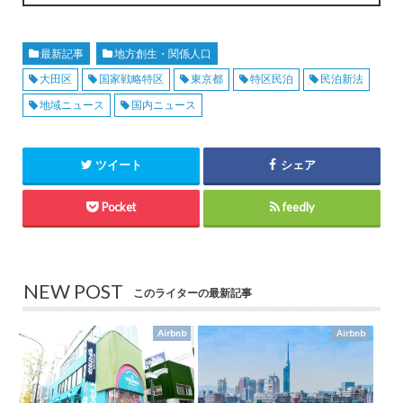
最新記事
地方創生・関係人口
大田区
国家戦略特区
東京都
特区民泊
民泊新法
地域ニュース
国内ニュース
ツイート
シェア
Pocket
feedly
NEW POST
このライターの最新記事
Airbnb
Airbnb