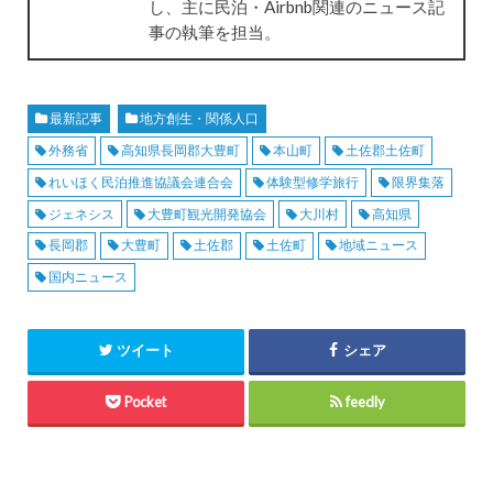
し、主に民泊・Airbnb関連のニュース記
事の執筆を担当。
最新記事
地方創生・関係人口
外務省
高知県長岡郡大豊町
本山町
土佐郡土佐町
れいほく民泊推進協議会連合会
体験型修学旅行
限界集落
ジェネシス
大豊町観光開発協会
大川村
高知県
長岡郡
大豊町
土佐郡
土佐町
地域ニュース
国内ニュース
ツイート
シェア
Pocket
feedly