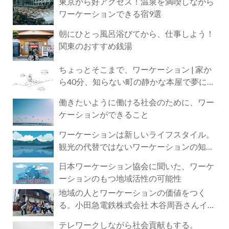
東京から好アクセス！温泉を満喫しながら
ワーケーションできる宿9選
朝にひとっ風呂浴びてから、仕事しよう！
関東のおすすめ銭湯
ちょっとそこまで、ワーケーション | 家か
ら40分、知らない町の静かな本屋で夢に近
づく4時間の旅
働きたいように働ける社会のために、ワー
ケーションができること
ワーケーションは新しいライフスタイル。
観光の代替ではないワーケーションの知ら
れざる魅力
日本ワーケーション協会に聞いた、ワーケ
ーションのもつ地域活性の可能性
地域の人とワーケーションの価値をつく
る。小田急電鉄株式会社 木谷周吾さんイン
タビュー
テレワークしながら社会貢献もする。