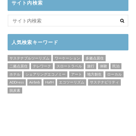
サイト内検索
人気検索キーワード
サステナブルツーリズム
ワーケーション
多拠点居住
二拠点居住
テレワーク
スロートラベル
旅行
体験
民泊
ホテル
シェアリングエコノミー
アート
地方創生
ローカル
ADDress
Airbnb
HafH
エコツーリズム
サステナビリティ
脱炭素