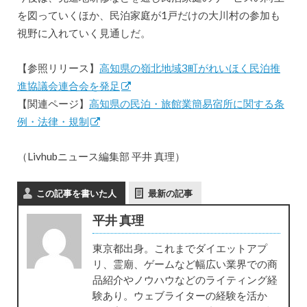
を図っていくほか、民泊家庭が1戸だけの大川村の参加も
視野に入れていく見通しだ。
【参照リリース】
高知県の嶺北地域3町がれいほく民泊推
進協議会連合会を発足
【関連ページ】
高知県の民泊・旅館業簡易宿所に関する条
例・法律・規制
（Livhubニュース編集部 平井 真理）
この記事を書いた人
最新の記事
平井 真理
東京都出身。これまでダイエットアプ
リ、霊廟、ゲームなど幅広い業界での商
品紹介やノウハウなどのライティング経
験あり。ウェブライターの経験を活か