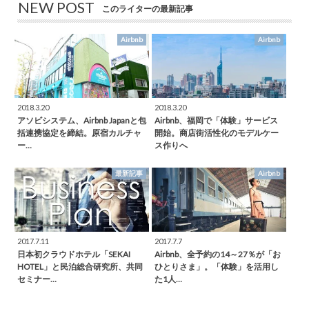
NEW POST
このライターの最新記事
Airbnb
Airbnb
2018.3.20
2018.3.20
アソビシステム、Airbnb Japanと包
Airbnb、福岡で「体験」サービス
括連携協定を締結。原宿カルチャ
開始。商店街活性化のモデルケー
ー…
ス作りへ
最新記事
Airbnb
2017.7.11
2017.7.7
日本初クラウドホテル「SEKAI
Airbnb、全予約の14～27％が「お
HOTEL」と民泊総合研究所、共同
ひとりさま」。「体験」を活用し
セミナー…
た1人…