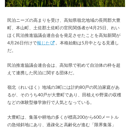
民泊ニーズの高まりを受け、高知県嶺北地域の長岡郡大豊
町、本山町、土佐郡土佐町の官民関係者が4月25日、れい
ほく民泊推進協議会連合会を発足させたことを高知新聞が
4月26日付けで
報じた
。本格始動は5月中となる見通し
だ。
民泊推進協議会連合会は、高知県で初めて自治体の枠を超
えて連携した民泊に関する団体だ。
嶺北（れいほく）地域の3町には計約80戸の民泊家庭があ
るが、そのうち40戸が大豊町であり、田植えや野菜の収穫
などの体験型修学旅行で人気となっている。
大豊町は、集落や耕地の多くが標高200から600メートル
の急傾斜地にあり、過疎化と高齢化が進む「限界集落」