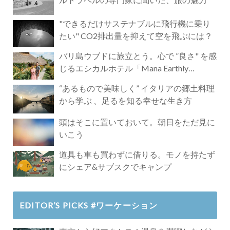
"できるだけサステナブルに飛行機に乗り
たい" CO2排出量を抑えて空を飛ぶには？
バリ島ウブドに旅立とう。心で ”良さ" を感
じるエシカルホテル「Mana Earthly
Paradise」
“あるもので美味しく” イタリアの郷土料理
から学ぶ 、足るを知る幸せな生き方
頭はそこに置いておいて。朝日をただ見に
いこう
道具も車も買わずに借りる。モノを持たず
にシェア&サブスクでキャンプ
EDITOR’S PICKS #ワーケーション