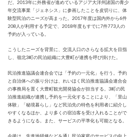
だ。2013年に外務省が進めているアジア大洋州諸国の青少
年交流事業「ジェネシス」に参画したことを皮切りに、体
験型民泊のニーズが高まった。2017年度は国内外から6件
208人が利用する予定で、2018年度もすでに7件773人の
予約が入っている。
こうしたニーズを背景に、交流人口のさらなる拡大を目指
し、嶺北3町の民泊組織に大豊町が連携を呼び掛けた。
民泊推進協議会連合会では「予約の一元化」を行う。予約
と自治体への振り分けは、れいほく民泊推進協議会連合会
の事務局を置く大豊町観光開発協会が担当する。3町の民
泊推進組織が連携し予約を一元化することにより、「里山
体験」「秘境暮らし」など民泊先の特色を利用者に紹介し
やすくなるほか、より多くの宿泊客を受け入れることがで
きるようになる。また、サービスの平準化も可能となる。
今後は、先進地研修などを通し民泊家庭のサービスの向上