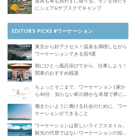
道具も車も買わずに借りる。モノを持たず
にシェア&サブスクでキャンプ
EDITOR’S PICKS #ワーケーション
東京から好アクセス！温泉を満喫しながら
ワーケーションできる宿9選
朝にひとっ風呂浴びてから、仕事しよう！
関東のおすすめ銭湯
ちょっとそこまで、ワーケーション | 家か
ら40分、知らない町の静かな本屋で夢に近
づく4時間の旅
働きたいように働ける社会のために、ワー
ケーションができること
ワーケーションは新しいライフスタイル。
観光の代替ではないワーケーションの知ら