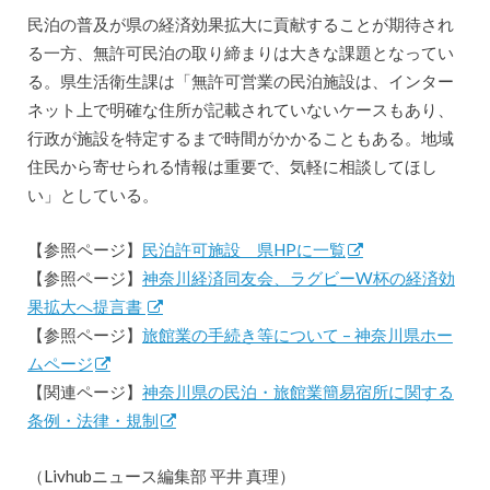
民泊の普及が県の経済効果拡大に貢献することが期待され
る一方、無許可民泊の取り締まりは大きな課題となってい
る。県生活衛生課は「無許可営業の民泊施設は、インター
ネット上で明確な住所が記載されていないケースもあり、
行政が施設を特定するまで時間がかかることもある。地域
住民から寄せられる情報は重要で、気軽に相談してほし
い」としている。
【参照ページ】
民泊許可施設 県HPに一覧
【参照ページ】
神奈川経済同友会、ラグビーW杯の経済効
果拡大へ提言書
【参照ページ】
旅館業の手続き等について – 神奈川県ホー
ムページ
【関連ページ】
神奈川県の民泊・旅館業簡易宿所に関する
条例・法律・規制
（Livhubニュース編集部 平井 真理）