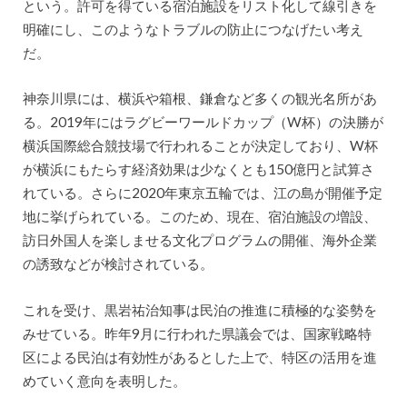
という。許可を得ている宿泊施設をリスト化して線引きを
明確にし、このようなトラブルの防止につなげたい考え
だ。
神奈川県には、横浜や箱根、鎌倉など多くの観光名所があ
る。2019年にはラグビーワールドカップ（W杯）の決勝が
横浜国際総合競技場で行われることが決定しており、W杯
が横浜にもたらす経済効果は少なくとも150億円と試算さ
れている。さらに2020年東京五輪では、江の島が開催予定
地に挙げられている。このため、現在、宿泊施設の増設、
訪日外国人を楽しませる文化プログラムの開催、海外企業
の誘致などが検討されている。
これを受け、黒岩祐治知事は民泊の推進に積極的な姿勢を
みせている。昨年9月に行われた県議会では、国家戦略特
区による民泊は有効性があるとした上で、特区の活用を進
めていく意向を表明した。