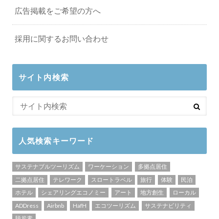
広告掲載をご希望の方へ
採用に関するお問い合わせ
サイト内検索
人気検索キーワード
サステナブルツーリズム
ワーケーション
多拠点居住
二拠点居住
テレワーク
スロートラベル
旅行
体験
民泊
ホテル
シェアリングエコノミー
アート
地方創生
ローカル
ADDress
Airbnb
HafH
エコツーリズム
サステナビリティ
脱炭素