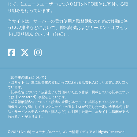
じて、1ユニークユーザーにつき0.1円をNPO団体に寄付する取
り組みを行っています。
当サイトは、サーバーの電力使用と取材活動のための移動に伴
うCO2排出などにおいて、排出削減およびカーボン・オフセッ
トに取り組んでいます（
詳細
）。
【広告主の開示について】
・当サイトは、主に広告主の皆様から支払われる広告収入により運営が成り立っ
ています。
・記事広告について：広告主より対価をいただき作成・掲載している記事につい
ては【Sponsored】表記をしています。
・成果報酬型広告について：読者の皆様が本サイトに掲載されているテキスト・
画像リンクを経由してリンク先サイトの運営主体が設定した一定の成果地点（製
品・サービスの申込・予約・購入など）に到達した場合、本サイトに報酬が支払
われることがあります。
© 2015
Livhub | サステナブルツーリズムの情報メディア
.All Rights Reserved.