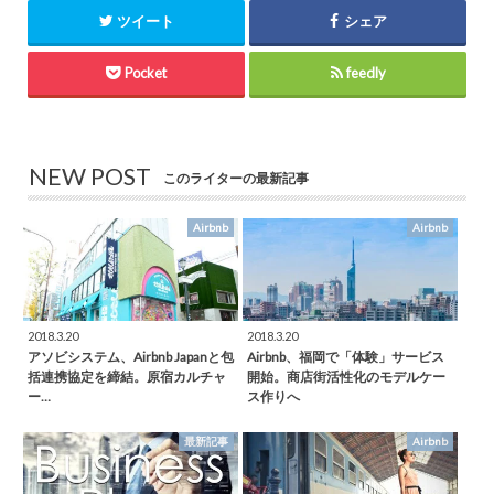
ツイート
シェア
Pocket
feedly
NEW POST
このライターの最新記事
Airbnb
Airbnb
2018.3.20
2018.3.20
アソビシステム、Airbnb Japanと包
Airbnb、福岡で「体験」サービス
括連携協定を締結。原宿カルチャ
開始。商店街活性化のモデルケー
ー…
ス作りへ
最新記事
Airbnb