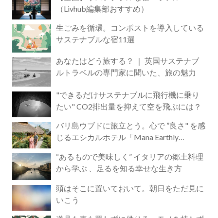
（Livhub編集部おすすめ）
生ごみを循環。コンポストを導入している
サステナブルな宿11選
あなたはどう旅する？ ｜ 英国サステナブ
ルトラベルの専門家に聞いた、旅の魅力
"できるだけサステナブルに飛行機に乗り
たい" CO2排出量を抑えて空を飛ぶには？
バリ島ウブドに旅立とう。心で ”良さ" を感
じるエシカルホテル「Mana Earthly
Paradise」
“あるもので美味しく” イタリアの郷土料理
から学ぶ 、足るを知る幸せな生き方
頭はそこに置いておいて。朝日をただ見に
いこう