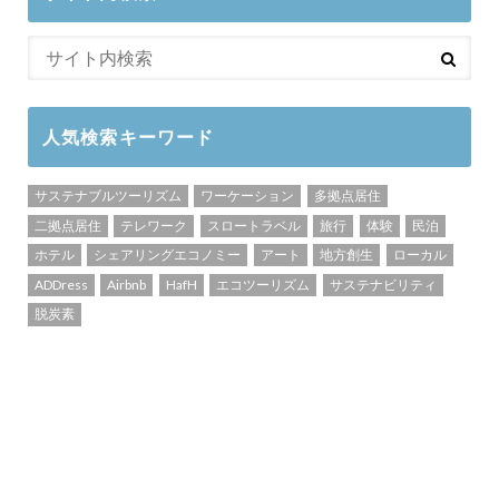
人気検索キーワード
サステナブルツーリズム
ワーケーション
多拠点居住
二拠点居住
テレワーク
スロートラベル
旅行
体験
民泊
ホテル
シェアリングエコノミー
アート
地方創生
ローカル
ADDress
Airbnb
HafH
エコツーリズム
サステナビリティ
脱炭素