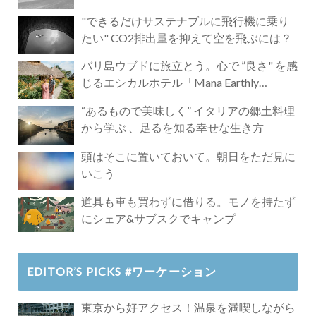
"できるだけサステナブルに飛行機に乗り
たい" CO2排出量を抑えて空を飛ぶには？
バリ島ウブドに旅立とう。心で ”良さ" を感
じるエシカルホテル「Mana Earthly
Paradise」
“あるもので美味しく” イタリアの郷土料理
から学ぶ 、足るを知る幸せな生き方
頭はそこに置いておいて。朝日をただ見に
いこう
道具も車も買わずに借りる。モノを持たず
にシェア&サブスクでキャンプ
EDITOR’S PICKS #ワーケーション
東京から好アクセス！温泉を満喫しながら