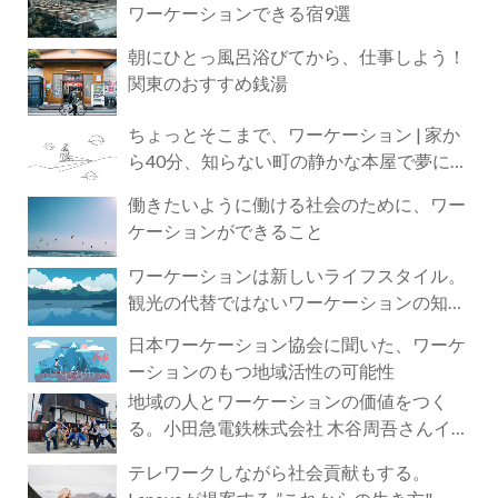
ワーケーションできる宿9選
朝にひとっ風呂浴びてから、仕事しよう！
関東のおすすめ銭湯
ちょっとそこまで、ワーケーション | 家か
ら40分、知らない町の静かな本屋で夢に近
づく4時間の旅
働きたいように働ける社会のために、ワー
ケーションができること
ワーケーションは新しいライフスタイル。
観光の代替ではないワーケーションの知ら
れざる魅力
日本ワーケーション協会に聞いた、ワーケ
ーションのもつ地域活性の可能性
地域の人とワーケーションの価値をつく
る。小田急電鉄株式会社 木谷周吾さんイン
タビュー
テレワークしながら社会貢献もする。