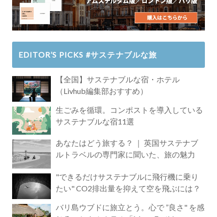
EDITOR’S PICKS #サステナブルな旅
【全国】サステナブルな宿・ホテル
（Livhub編集部おすすめ）
生ごみを循環。コンポストを導入している
サステナブルな宿11選
あなたはどう旅する？ ｜ 英国サステナブ
ルトラベルの専門家に聞いた、旅の魅力
"できるだけサステナブルに飛行機に乗り
たい" CO2排出量を抑えて空を飛ぶには？
バリ島ウブドに旅立とう。心で ”良さ" を感