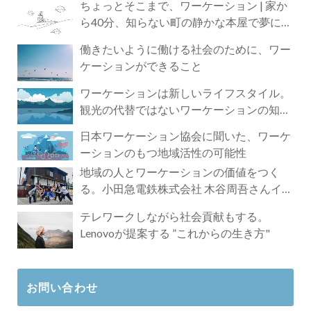
ちょっとそこまで、ワーケーション | 家か
ら40分、知らない町の静かな本屋で夢に近
づく4時間の旅
働きたいように働ける社会のために、ワー
ケーションができること
ワーケーションは新しいライフスタイル。
観光の代替ではないワーケーションの知ら
れざる魅力
日本ワーケーション協会に聞いた、ワーケ
ーションのもつ地域活性の可能性
地域の人とワーケーションの価値をつく
る。小田急電鉄株式会社 木谷周吾さんイン
タビュー
テレワークしながら社会貢献もする。
Lenovoが提案する ”これからの生き方"
お問い合わせ