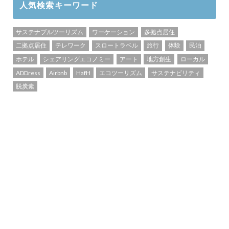
人気検索キーワード
サステナブルツーリズム
ワーケーション
多拠点居住
二拠点居住
テレワーク
スロートラベル
旅行
体験
民泊
ホテル
シェアリングエコノミー
アート
地方創生
ローカル
ADDress
Airbnb
HafH
エコツーリズム
サステナビリティ
脱炭素