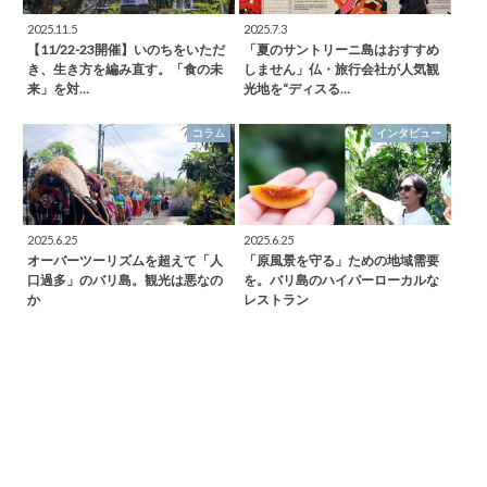
2025.11.5
2025.7.3
【11/22-23開催】いのちをいただ
「夏のサントリーニ島はおすすめ
き、生き方を編み直す。「食の未
しません」仏・旅行会社が人気観
来」を対…
光地を“ディスる…
コラム
インタビュー
2025.6.25
2025.6.25
オーバーツーリズムを超えて「人
「原風景を守る」ための地域需要
口過多」のバリ島。観光は悪なの
を。バリ島のハイパーローカルな
か
レストラン