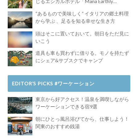
じるエシカルホテル「Mana Earthly
Paradise」
“あるもので美味しく” イタリアの郷土料理
から学ぶ 、足るを知る幸せな生き方
頭はそこに置いておいて。朝日をただ見に
いこう
道具も車も買わずに借りる。モノを持たず
にシェア&サブスクでキャンプ
EDITOR’S PICKS #ワーケーション
東京から好アクセス！温泉を満喫しながら
ワーケーションできる宿9選
朝にひとっ風呂浴びてから、仕事しよう！
関東のおすすめ銭湯