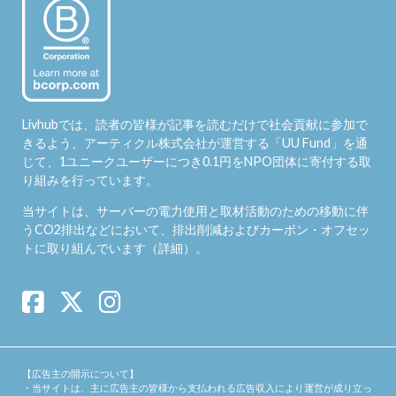
Livhubでは、読者の皆様が記事を読むだけで社会貢献に参加で
きるよう、アーティクル株式会社が運営する「
UU Fund
」を通
じて、1ユニークユーザーにつき0.1円をNPO団体に寄付する取
り組みを行っています。
当サイトは、サーバーの電力使用と取材活動のための移動に伴
うCO2排出などにおいて、排出削減およびカーボン・オフセッ
トに取り組んでいます（
詳細
）。
【広告主の開示について】
・当サイトは、主に広告主の皆様から支払われる広告収入により運営が成り立っ