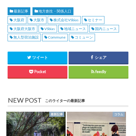
最新記事
地方創生・関係人口
大阪府
大阪市
株式会社VSbias
セミナー
大阪府大阪市
VSbias
地域ニュース
国内ニュース
無人型宿泊施設
Commune
コミューン
ツイート
シェア
Pocket
feedly
NEW POST
このライターの最新記事
最新記事
コラム