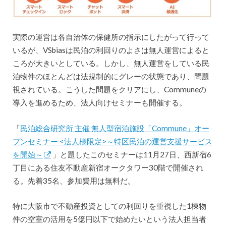
実際の運営は各自治体の保健所の指示にしたがって行って
いるが、VSbiasは民泊の利回りのよさは無人運営によると
ころが大きいとしている。しかし、無人運営をしている民
泊物件のほとんどは法規制的にグレーの状態であり、問題
視されている。こうした問題をクリアにし、Communeの
導入を進めるため、法人向けセミナーも開催する。
「
民泊総合研究所 主催 無人型宿泊施設「Commune」オー
プンセミナー <法人様限定>～特区民泊の運営支援サービス
を開始～
」と題したこのセミナーは11月27日、西新宿6
丁目にある住友不動産新宿オークタワー30階で開催され
る。先着35名、参加費用は無料だ。
特に大阪市で不動産投資としての利回りを重視した1棟物
件の空室の活用を5億円以下で始めたいという法人担当者