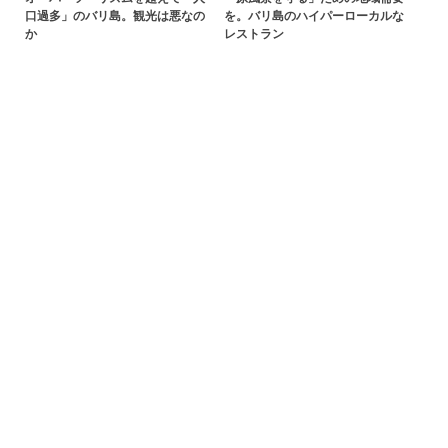
口過多」のバリ島。観光は悪なの
を。バリ島のハイパーローカルな
か
レストラン