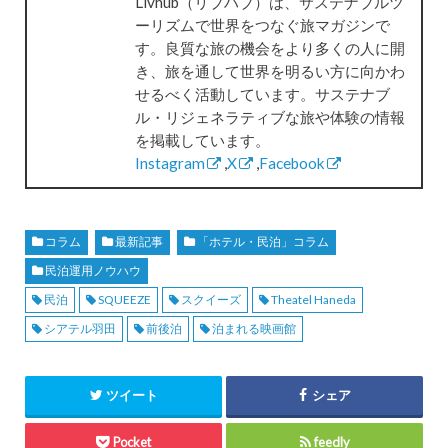
Livhub（リブハブ）は、サステナブルツ
ーリズムで世界をつなぐ旅マガジンで
す。良質な旅の機会をより多くの人に開
き、旅を通して世界を明るい方に向かわ
せるべく活動しています。サステナブ
ル・リジェネラティブな旅や体験の情報
を掲載しています。
Instagram
,
X
,
Facebook
コラム
最新記事
「ホテル・民泊」コラム
民泊運用ノウハウ
民泊
SQUEEZE
スクイーズ
Theatel Haneda
シアテル羽田
前後泊
泊まれる映画館
ツイート
シェア
Pocket
feedly