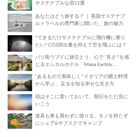
サステナブルな宿11選
あなたはどう旅する？ ｜ 英国サステナブ
ルトラベルの専門家に聞いた、旅の魅力
"できるだけサステナブルに飛行機に乗り
たい" CO2排出量を抑えて空を飛ぶには？
バリ島ウブドに旅立とう。心で ”良さ" を感
じるエシカルホテル「Mana Earthly
Paradise」
“あるもので美味しく” イタリアの郷土料理
から学ぶ 、足るを知る幸せな生き方
頭はそこに置いておいて。朝日をただ見に
いこう
道具も車も買わずに借りる。モノを持たず
にシェア&サブスクでキャンプ