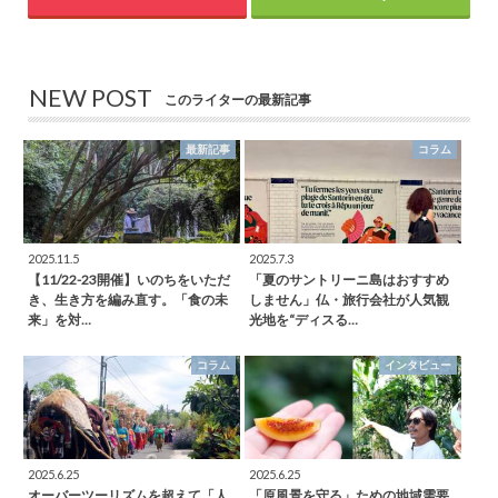
NEW POST
このライターの最新記事
最新記事
コラム
2025.11.5
2025.7.3
【11/22-23開催】いのちをいただ
「夏のサントリーニ島はおすすめ
き、生き方を編み直す。「食の未
しません」仏・旅行会社が人気観
来」を対…
光地を“ディスる…
コラム
インタビュー
2025.6.25
2025.6.25
オーバーツーリズムを超えて「人
「原風景を守る」ための地域需要