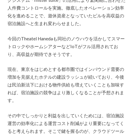
グシステム「mister suite」の活用により繁閑期に合わせた
人件費コントロールを実施。徹底したオペレーション効率
化を進めることで、遊休資産となっていたビルを高収益の
宿泊施設へと生まれ変わらせました。
今回のTheatel Hanedaも同社のノウハウを活かしてスマー
トロックやホームシアターなどIoTがフル活用されてお
り、高収益が期待できそうです。
現在、東京をはじめとする都市圏ではインバウンド需要の
増加を見据えたホテルの建設ラッシュが続いており、今後
は民泊新法下における物件供給も増えていくことも加味す
れば、宿泊施設の競争はより激しくなることが予想されま
す。
その中でしっかりと利益を出していくためには、宿泊施設
運営の効率化による運営コスト削減がより重要になってく
ると考えられます。そこで鍵を握るのが、クラウドツール