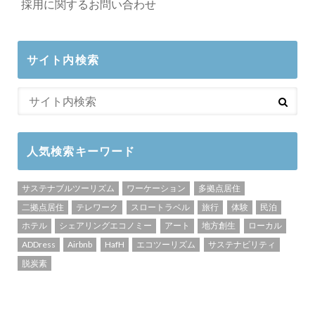
採用に関するお問い合わせ
サイト内検索
人気検索キーワード
サステナブルツーリズム
ワーケーション
多拠点居住
二拠点居住
テレワーク
スロートラベル
旅行
体験
民泊
ホテル
シェアリングエコノミー
アート
地方創生
ローカル
ADDress
Airbnb
HafH
エコツーリズム
サステナビリティ
脱炭素