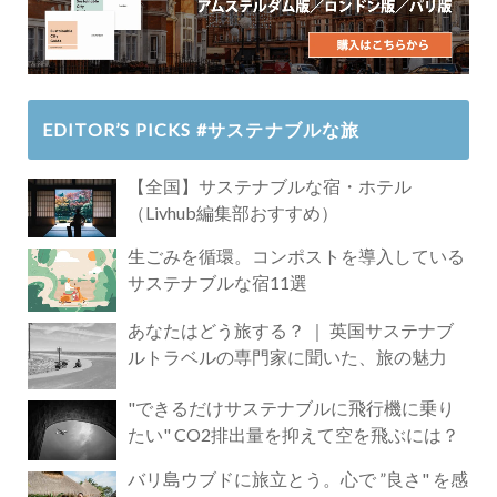
EDITOR’S PICKS #サステナブルな旅
【全国】サステナブルな宿・ホテル
（Livhub編集部おすすめ）
生ごみを循環。コンポストを導入している
サステナブルな宿11選
あなたはどう旅する？ ｜ 英国サステナブ
ルトラベルの専門家に聞いた、旅の魅力
"できるだけサステナブルに飛行機に乗り
たい" CO2排出量を抑えて空を飛ぶには？
バリ島ウブドに旅立とう。心で ”良さ" を感