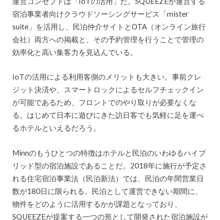
運営コンセプトは「IoTの活用」だ。SQUEEZEが運営する
宿泊事業者向けクラウドソーシングサービス「mister
suite」を活用し、民泊仲介サイトとOTA（オンライン旅行
会社）両方への掲載と、その予約管理を行うことで管理の
効率化と高い集客力を見込んでいる。
IoTの活用による利用客側のメリットも大きい。事前クレ
ジット決済や、スマートロックによるセルフチェックイン
が可能であるため、フロントでのやり取りが必要なくな
る。はじめて日本に遊びにきた訪日客でも気軽に足を運べ
るホテルといえるだろう。
Minnのもうひとつの特徴はホテルと民泊のいわゆるハイブ
リッド型の宿泊施設であることだ。2018年に施行が予定さ
れる住宅宿泊事業法（民泊新法）では、民泊の年間営業日
数が180日に限られる。民泊として運営できない期間に、
物件をどのように活用するかが課題となっており、
SQUEEZEが提案する一つの形として開発された宿泊施設が