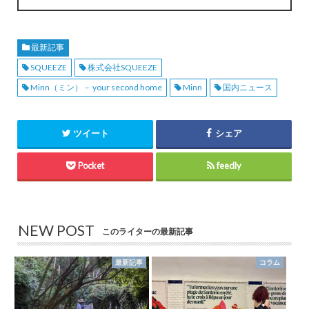
最新記事
SQUEEZE
株式会社SQUEEZE
Minn（ミン）－ your second home
Minn
国内ニュース
ツイート
シェア
Pocket
feedly
NEW POST
このライターの最新記事
最新記事
コラム