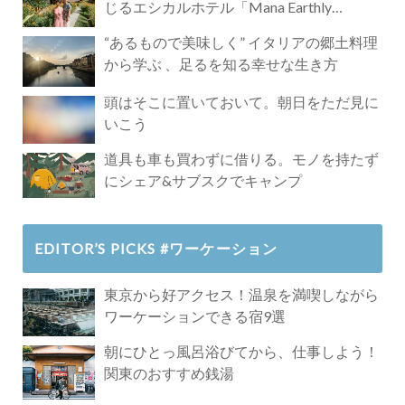
じるエシカルホテル「Mana Earthly
Paradise」
“あるもので美味しく” イタリアの郷土料理
から学ぶ 、足るを知る幸せな生き方
頭はそこに置いておいて。朝日をただ見に
いこう
道具も車も買わずに借りる。モノを持たず
にシェア&サブスクでキャンプ
EDITOR’S PICKS #ワーケーション
東京から好アクセス！温泉を満喫しながら
ワーケーションできる宿9選
朝にひとっ風呂浴びてから、仕事しよう！
関東のおすすめ銭湯