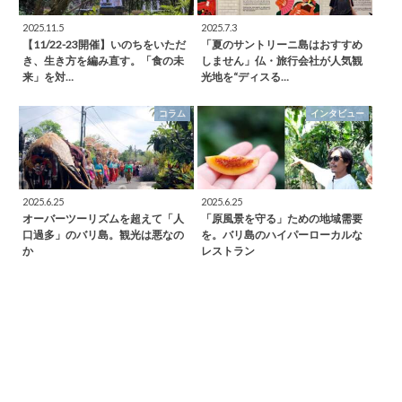
2025.11.5
2025.7.3
【11/22-23開催】いのちをいただ
「夏のサントリーニ島はおすすめ
き、生き方を編み直す。「食の未
しません」仏・旅行会社が人気観
来」を対…
光地を“ディスる…
コラム
インタビュー
2025.6.25
2025.6.25
オーバーツーリズムを超えて「人
「原風景を守る」ための地域需要
口過多」のバリ島。観光は悪なの
を。バリ島のハイパーローカルな
か
レストラン