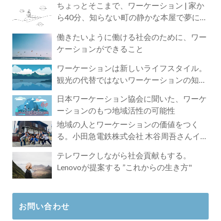
ちょっとそこまで、ワーケーション | 家か
ら40分、知らない町の静かな本屋で夢に近
づく4時間の旅
働きたいように働ける社会のために、ワー
ケーションができること
ワーケーションは新しいライフスタイル。
観光の代替ではないワーケーションの知ら
れざる魅力
日本ワーケーション協会に聞いた、ワーケ
ーションのもつ地域活性の可能性
地域の人とワーケーションの価値をつく
る。小田急電鉄株式会社 木谷周吾さんイン
タビュー
テレワークしながら社会貢献もする。
Lenovoが提案する ”これからの生き方"
お問い合わせ