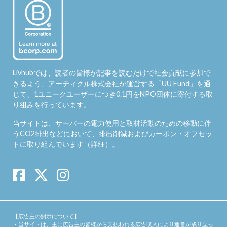
Livhubでは、読者の皆様が記事を読むだけで社会貢献に参加で
きるよう、アーティクル株式会社が運営する「
UU Fund
」を通
じて、1ユニークユーザーにつき0.1円をNPO団体に寄付する取
り組みを行っています。
当サイトは、サーバーの電力使用と取材活動のための移動に伴
うCO2排出などにおいて、排出削減およびカーボン・オフセッ
トに取り組んでいます（
詳細
）。
【広告主の開示について】
・当サイトは、主に広告主の皆様から支払われる広告収入により運営が成り立っ