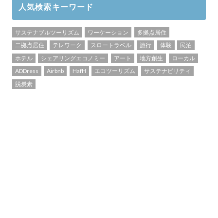
人気検索キーワード
サステナブルツーリズム
ワーケーション
多拠点居住
二拠点居住
テレワーク
スロートラベル
旅行
体験
民泊
ホテル
シェアリングエコノミー
アート
地方創生
ローカル
ADDress
Airbnb
HafH
エコツーリズム
サステナビリティ
脱炭素