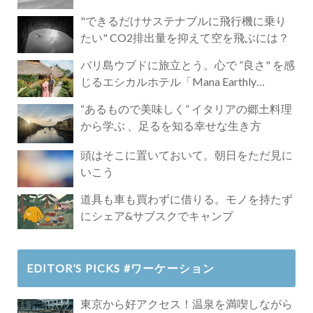
"できるだけサステナブルに飛行機に乗り
たい" CO2排出量を抑えて空を飛ぶには？
バリ島ウブドに旅立とう。心で ”良さ" を感
じるエシカルホテル「Mana Earthly
Paradise」
“あるもので美味しく” イタリアの郷土料理
から学ぶ 、足るを知る幸せな生き方
頭はそこに置いておいて。朝日をただ見に
いこう
道具も車も買わずに借りる。モノを持たず
にシェア&サブスクでキャンプ
EDITOR’S PICKS #ワーケーション
東京から好アクセス！温泉を満喫しながら