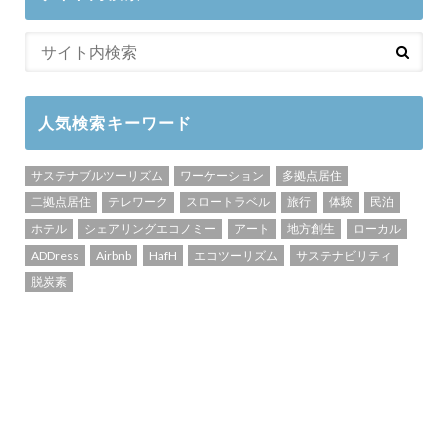
人気検索キーワード
サステナブルツーリズム
ワーケーション
多拠点居住
二拠点居住
テレワーク
スロートラベル
旅行
体験
民泊
ホテル
シェアリングエコノミー
アート
地方創生
ローカル
ADDress
Airbnb
HafH
エコツーリズム
サステナビリティ
脱炭素