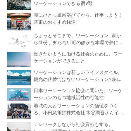
ワーケーションできる宿9選
朝にひとっ風呂浴びてから、仕事しよう！
関東のおすすめ銭湯
ちょっとそこまで、ワーケーション | 家か
ら40分、知らない町の静かな本屋で夢に近
づく4時間の旅
働きたいように働ける社会のために、ワー
ケーションができること
ワーケーションは新しいライフスタイル。
観光の代替ではないワーケーションの知ら
れざる魅力
日本ワーケーション協会に聞いた、ワーケ
ーションのもつ地域活性の可能性
地域の人とワーケーションの価値をつく
る。小田急電鉄株式会社 木谷周吾さんイン
タビュー
テレワークしながら社会貢献もする。