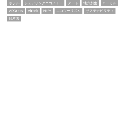
ホテル
シェアリングエコノミー
アート
地方創生
ローカル
ADDress
Airbnb
HafH
エコツーリズム
サステナビリティ
脱炭素