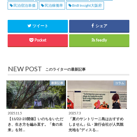
民泊宿泊単価
民泊稼働率
BnB Insight大阪府
ツイート
シェア
Pocket
feedly
NEW POST
このライターの最新記事
最新記事
コラム
2025.11.5
2025.7.3
【11/22-23開催】いのちをいただ
「夏のサントリーニ島はおすすめ
き、生き方を編み直す。「食の未
しません」仏・旅行会社が人気観
来」を対…
光地を“ディスる…