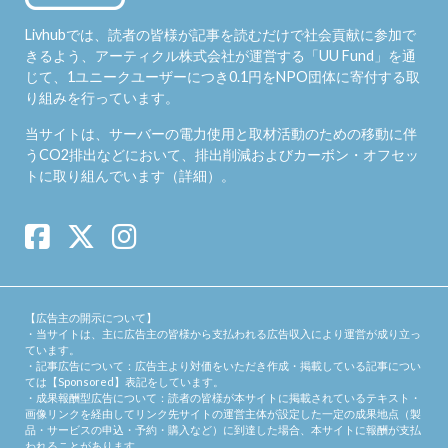
Livhubでは、読者の皆様が記事を読むだけで社会貢献に参加で
きるよう、アーティクル株式会社が運営する「
UU Fund
」を通
じて、1ユニークユーザーにつき0.1円をNPO団体に寄付する取
り組みを行っています。
当サイトは、サーバーの電力使用と取材活動のための移動に伴
うCO2排出などにおいて、排出削減およびカーボン・オフセッ
トに取り組んでいます（
詳細
）。
【広告主の開示について】
・当サイトは、主に広告主の皆様から支払われる広告収入により運営が成り立っ
ています。
・記事広告について：広告主より対価をいただき作成・掲載している記事につい
ては【Sponsored】表記をしています。
・成果報酬型広告について：読者の皆様が本サイトに掲載されているテキスト・
画像リンクを経由してリンク先サイトの運営主体が設定した一定の成果地点（製
品・サービスの申込・予約・購入など）に到達した場合、本サイトに報酬が支払
われることがあります。