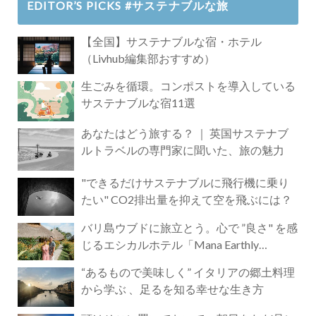
EDITOR’S PICKS #サステナブルな旅
【全国】サステナブルな宿・ホテル
（Livhub編集部おすすめ）
生ごみを循環。コンポストを導入している
サステナブルな宿11選
あなたはどう旅する？ ｜ 英国サステナブ
ルトラベルの専門家に聞いた、旅の魅力
"できるだけサステナブルに飛行機に乗り
たい" CO2排出量を抑えて空を飛ぶには？
バリ島ウブドに旅立とう。心で ”良さ" を感
じるエシカルホテル「Mana Earthly
Paradise」
“あるもので美味しく” イタリアの郷土料理
から学ぶ 、足るを知る幸せな生き方