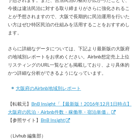
予想されます。また、合法民泊の裾野が広がったことで、
今後は違法民泊に対する取り締まりがさらに強化されるこ
とが予想されますので、大阪で長期的に民泊運用を行いた
い方はぜひ特区民泊の仕組みを活用することをおすすめし
ます。
さらに詳細なデータについては、下記より最新版の大阪府
の地域別レポートをお求めください。Airbnb想定売上上位
リスティングのURL一覧なども掲載しており、より具体的
かつ詳細な分析ができるようになっています。
大阪府のAirbnb地域別レポート
【転載元】
BnB Insight「【最新版！2016年12月1日時点】
大阪府の民泊・Airbnb件数・稼働率・宿泊単価」
【参照サイト】
BnB Insight
（Livhub 編集部）