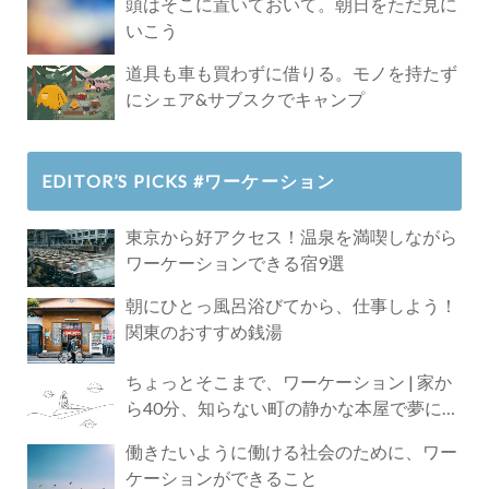
頭はそこに置いておいて。朝日をただ見に
いこう
道具も車も買わずに借りる。モノを持たず
にシェア&サブスクでキャンプ
EDITOR’S PICKS #ワーケーション
東京から好アクセス！温泉を満喫しながら
ワーケーションできる宿9選
朝にひとっ風呂浴びてから、仕事しよう！
関東のおすすめ銭湯
ちょっとそこまで、ワーケーション | 家か
ら40分、知らない町の静かな本屋で夢に近
づく4時間の旅
働きたいように働ける社会のために、ワー
ケーションができること