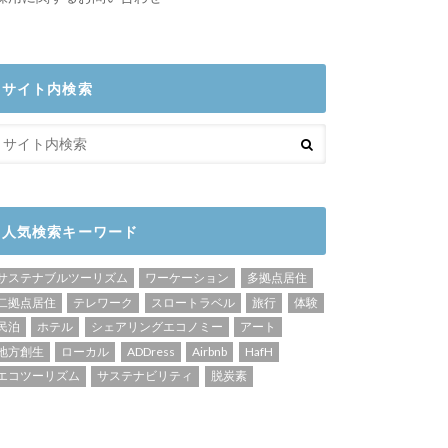
サイト内検索
人気検索キーワード
サステナブルツーリズム
ワーケーション
多拠点居住
二拠点居住
テレワーク
スロートラベル
旅行
体験
民泊
ホテル
シェアリングエコノミー
アート
地方創生
ローカル
ADDress
Airbnb
HafH
エコツーリズム
サステナビリティ
脱炭素