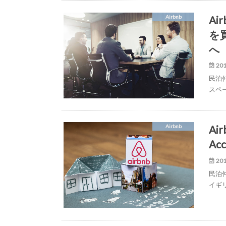
Ai
Airbnb
を
へ
201
民泊仲
スペー
A
Airbnb
A
201
民泊仲
イギリ