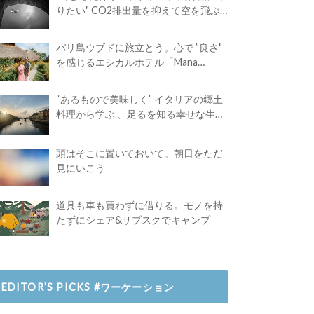
りたい" CO2排出量を抑えて空を飛ぶ
には？
バリ島ウブドに旅立とう。心で ”良さ"
を感じるエシカルホテル「Mana
Earthly Paradise」
“あるもので美味しく” イタリアの郷土
料理から学ぶ 、足るを知る幸せな生き
方
頭はそこに置いておいて。朝日をただ
見にいこう
道具も車も買わずに借りる。モノを持
たずにシェア&サブスクでキャンプ
EDITOR’S PICKS #ワーケーション