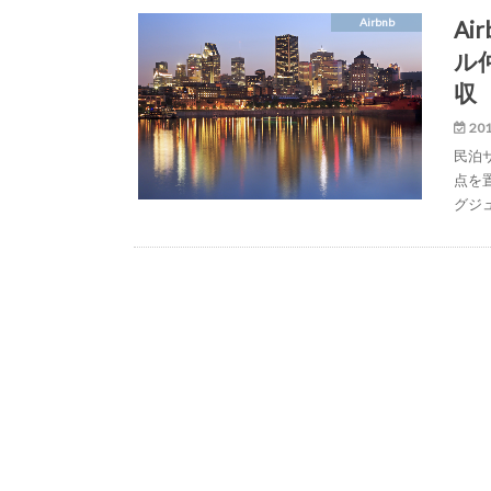
A
Airbnb
ル仲
収
201
民泊
点を置
グジ