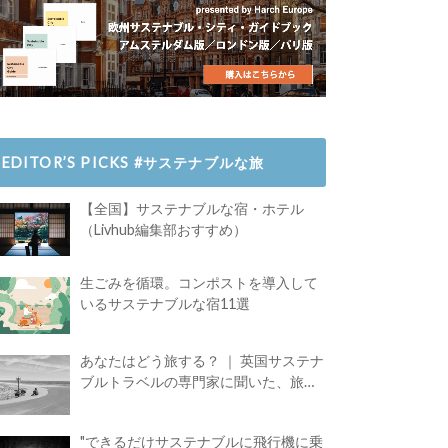
EDITOR’S PICKS #サステナブルな旅
【全国】サステナブルな宿・ホテル
（Livhub編集部おすすめ）
生ごみを循環。コンポストを導入して
いるサステナブルな宿11選
あなたはどう旅する？ ｜ 英国サステナ
ブルトラベルの専門家に聞いた、旅の
魅力
"できるだけサステナブルに飛行機に乗