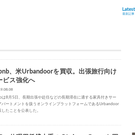
Latest
最新記事
rbnb、米Urbandoorを買収。出張旅行向け
ービス強化へ
9.08.08
rbnbは8月5日、長期出張や赴任などの長期滞在に適する家具付きサー
アパートメントを扱うオンラインプラットフォームであるUrbandoor
収したことを公表した。