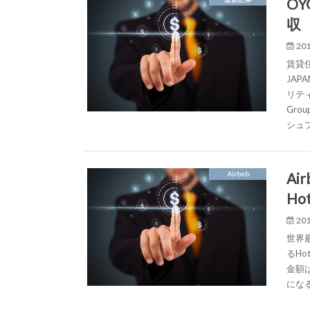
OY
収
201
賃貸住
JA
リティ
Gro
シュ
A
Airbnb
Ho
201
世界
るHo
金額
にな