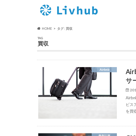
HOME
タグ : 買収
TAG
買収
Ai
Airbnb
サ
201
Ai
ビス
を買
最新記事