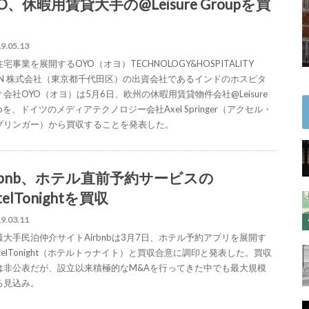
O、休暇用賃貸大手の@Leisure Groupを買
9.05.13
宅事業を展開するOYO（オヨ）TECHNOLOGY&HOSPITALITY
PAN 株式会社（東京都千代田区）の出資会社であるインドのホスピタ
会社OYO（オヨ）は5月6日、欧州の休暇用賃貸物件会社@Leisure
upを、ドイツのメディアテクノロジー会社Axel Springer（アクセル・
プリンガー）から買収することを発表した。
irbnb、ホテル直前予約サービスの
telTonightを買収
9.03.11
最大手民泊仲介サイトAirbnbは3月7日、ホテル予約アプリを展開す
telTonight（ホテルトゥナイト）と買収合意に調印と発表した。買収
は非公表だが、設立以来積極的なM&Aを行ってきた中でも最大規模
る見込み。