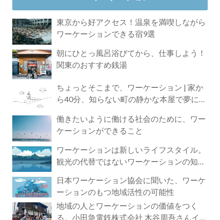
東京から好アクセス！温泉を満喫しながら
ワーケーションできる宿9選
朝にひとっ風呂浴びてから、仕事しよう！
関東のおすすめ銭湯
ちょっとそこまで、ワーケーション | 家か
ら40分、知らない町の静かな本屋で夢に近
づく4時間の旅
働きたいように働ける社会のために、ワー
ケーションができること
ワーケーションは新しいライフスタイル。
観光の代替ではないワーケーションの知ら
れざる魅力
日本ワーケーション協会に聞いた、ワーケ
ーションのもつ地域活性の可能性
地域の人とワーケーションの価値をつく
る。小田急電鉄株式会社 木谷周吾さんイン