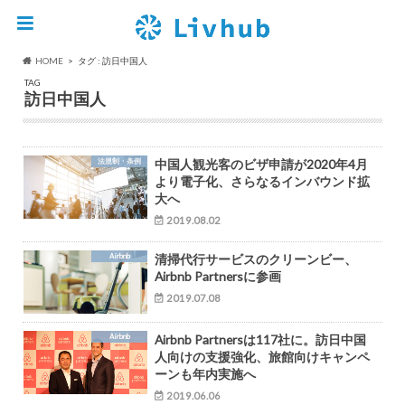
HOME
タグ : 訪日中国人
TAG
訪日中国人
法規制・条例
中国人観光客のビザ申請が2020年4月
より電子化、さらなるインバウンド拡
大へ
2019.08.02
Airbnb
清掃代行サービスのクリーンビー、
Airbnb Partnersに参画
2019.07.08
Airbnb
Airbnb Partnersは117社に。訪日中国
人向けの支援強化、旅館向けキャンペ
ーンも年内実施へ
2019.06.06