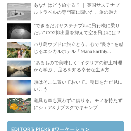
あなたはどう旅する？ ｜ 英国サステナブ
ルトラベルの専門家に聞いた、旅の魅力
"できるだけサステナブルに飛行機に乗り
たい" CO2排出量を抑えて空を飛ぶには？
バリ島ウブドに旅立とう。心で ”良さ" を感
じるエシカルホテル「Mana Earthly
Paradise」
“あるもので美味しく” イタリアの郷土料理
から学ぶ 、足るを知る幸せな生き方
頭はそこに置いておいて。朝日をただ見に
いこう
道具も車も買わずに借りる。モノを持たず
にシェア&サブスクでキャンプ
EDITOR’S PICKS #ワーケーション