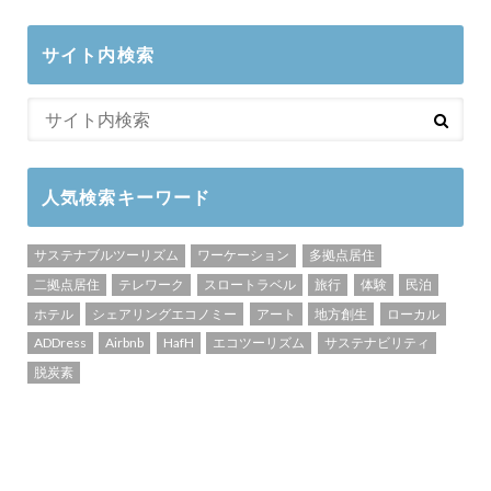
サイト内検索
人気検索キーワード
サステナブルツーリズム
ワーケーション
多拠点居住
二拠点居住
テレワーク
スロートラベル
旅行
体験
民泊
ホテル
シェアリングエコノミー
アート
地方創生
ローカル
ADDress
Airbnb
HafH
エコツーリズム
サステナビリティ
脱炭素