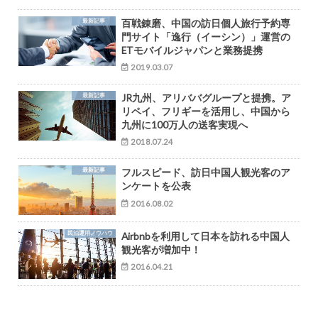
最新記事
百戦錬磨、中国の訪日個人旅行予約専
門サイト「逸行（イーシン）」運営の
ETモバイルジャパンと業務提携
2019.03.07
最新記事
JR九州、アリババグループと提携。ア
リペイ、フリギーを活用し、中国から
九州に100万人の送客実現へ
2018.07.24
最新記事
フルスピード、訪日中国人観光客のア
ンケートを公表
2016.08.02
民泊運用ノウハウ
Airbnbを利用して日本を訪れる中国人
観光客が増加中！
2016.04.21