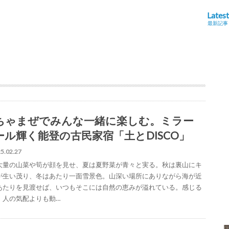
Latest
最新記事
ちゃまぜでみんな一緒に楽しむ。ミラー
ール輝く能登の古民家宿「土とDISCO」
5.02.27
大量の山菜や筍が顔を見せ、夏は夏野菜が青々と実る。秋は裏山にキ
が生い茂り、冬はあたり一面雪景色。山深い場所にありながら海が近
あたりを見渡せば、いつもそこには自然の恵みが溢れている。感じる
、人の気配よりも動…