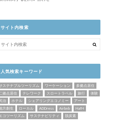
サイト内検索
人気検索キーワード
サステナブルツーリズム
ワーケーション
多拠点居住
二拠点居住
テレワーク
スロートラベル
旅行
体験
民泊
ホテル
シェアリングエコノミー
アート
地方創生
ローカル
ADDress
Airbnb
HafH
エコツーリズム
サステナビリティ
脱炭素