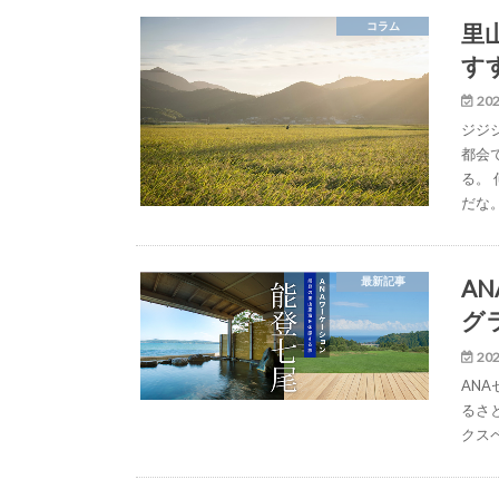
里
コラム
す
202
ジジ
都会
る。
だな
A
最新記事
グ
202
AN
るさ
クス