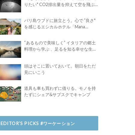
りたい" CO2排出量を抑えて空を飛ぶ
には？
バリ島ウブドに旅立とう。心で ”良さ"
を感じるエシカルホテル「Mana
Earthly Paradise」
“あるもので美味しく” イタリアの郷土
料理から学ぶ 、足るを知る幸せな生き
方
頭はそこに置いておいて。朝日をただ
見にいこう
道具も車も買わずに借りる。モノを持
たずにシェア&サブスクでキャンプ
EDITOR’S PICKS #ワーケーション