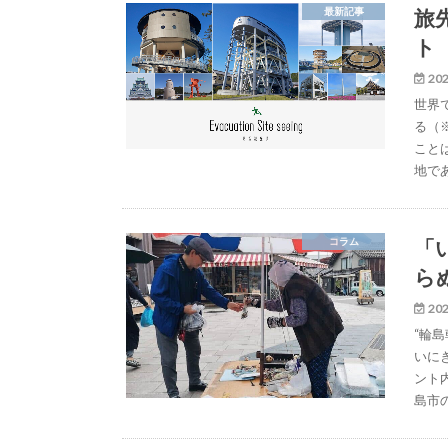
旅
最新記事
ト
202
世界
る（
こと
地で
「
コラム
ら
202
“輪
いに
ント
島市