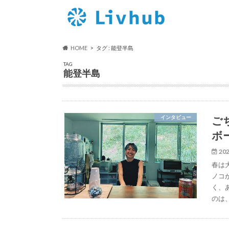
HOME
タグ : 能登半島
TAG
能登半島
ご
インタビュー
ボ
202
春は
ノコ
く、
のは