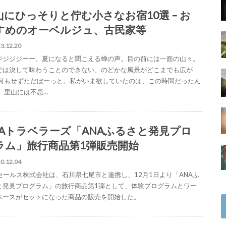
山にひっそりと佇む小さなお宿10選 – お
すめのオーベルジュ、古民家等
3.12.20
ジジジジーー。夏になると聞こえる蝉の声。目の前には一面の山々。
では決して味わうことのできない、のどかな風景がどこまでも広が
 何もせずただぼーっと。私がいま欲していたのは、この時間だったん
。 里山には不思…
NAトラベラーズ「ANAふるさと発見プロ
ラム」旅行商品第1弾販売開始
0.12.04
Aセールス株式会社は、石川県七尾市と連携し、12月1日より「ANAふ
と発見プログラム」の旅行商品第1弾として、体験プログラムとワー
ペースがセットになった商品の販売を開始した。