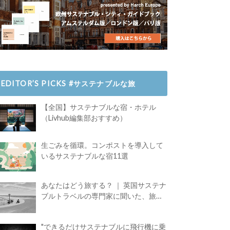
EDITOR’S PICKS #サステナブルな旅
【全国】サステナブルな宿・ホテル
（Livhub編集部おすすめ）
生ごみを循環。コンポストを導入して
いるサステナブルな宿11選
あなたはどう旅する？ ｜ 英国サステナ
ブルトラベルの専門家に聞いた、旅の
魅力
"できるだけサステナブルに飛行機に乗