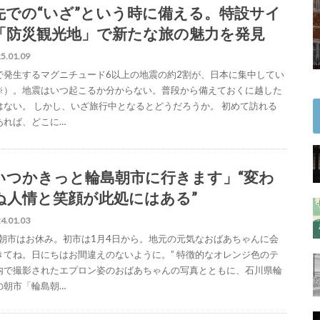
先での“いざ”という時に備える。特設サイ
「防災観光地」で新たな旅の魅力を発見
5.01.09
で発生するマグニチュード6以上の地震の約2割が、日本に集中してい
※）。地震はいつ起こるか分からない。普段から備えておくに越した
はない。 しかし、いざ旅行中となるとどうだろうか。 初めて訪れる
あれば、どこに…
いつかきっと輪島朝市に行きます」“変わ
ぬ人情と笑顔が此処にはある”
4.01.03
島朝市はお休み。初市は1月4日から。地元の元気なおばあちゃんに会
きてね。日にちはお間違えのないように。” 特徴的なオレンジ色のテ
内で撮影されたエプロン姿のおばあちゃんの写真とともに、石川県輪
の朝市「輪島朝…