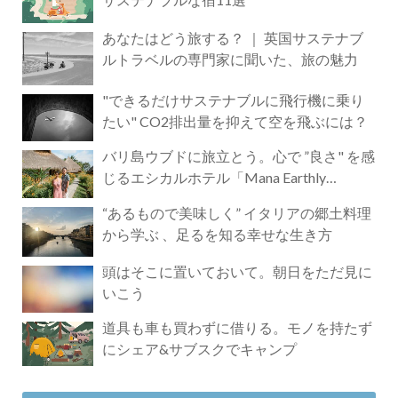
あなたはどう旅する？ ｜ 英国サステナブ
ルトラベルの専門家に聞いた、旅の魅力
"できるだけサステナブルに飛行機に乗り
たい" CO2排出量を抑えて空を飛ぶには？
バリ島ウブドに旅立とう。心で ”良さ" を感
じるエシカルホテル「Mana Earthly
Paradise」
“あるもので美味しく” イタリアの郷土料理
から学ぶ 、足るを知る幸せな生き方
頭はそこに置いておいて。朝日をただ見に
いこう
道具も車も買わずに借りる。モノを持たず
にシェア&サブスクでキャンプ