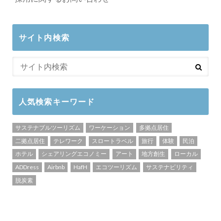
サイト内検索
人気検索キーワード
サステナブルツーリズム
ワーケーション
多拠点居住
二拠点居住
テレワーク
スロートラベル
旅行
体験
民泊
ホテル
シェアリングエコノミー
アート
地方創生
ローカル
ADDress
Airbnb
HafH
エコツーリズム
サステナビリティ
脱炭素