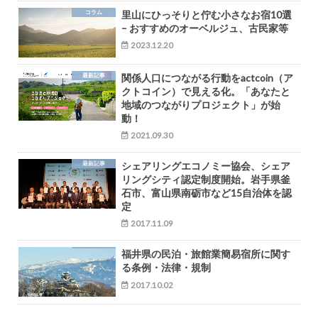
コラム
里山にひっそりと佇む小さなお宿10選
– おすすめのオーベルジュ、古民家等
2023.12.20
最新記事
関係人口につながる行動をactcoin（ア
クトコイン）で見える化。「あなたと
地域のつながりプロジェクト」が始
動！
2021.09.30
最新記事
シェアリングエコノミー協会、シェア
リングシティ認定制度開始。岩手県釜
石市、富山県南砺市など15自治体を認
定
2017.11.09
福井県の民泊・旅館業簡易宿所に関す
る条例・法律・規制
2017.10.02