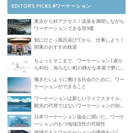
EDITOR’S PICKS #ワーケーション
東京から好アクセス！温泉を満喫しながら
ワーケーションできる宿9選
朝にひとっ風呂浴びてから、仕事しよう！
関東のおすすめ銭湯
ちょっとそこまで、ワーケーション | 家か
ら40分、知らない町の静かな本屋で夢に近
づく4時間の旅
働きたいように働ける社会のために、ワー
ケーションができること
ワーケーションは新しいライフスタイル。
観光の代替ではないワーケーションの知ら
れざる魅力
日本ワーケーション協会に聞いた、ワーケ
ーションのもつ地域活性の可能性
地域の人とワーケーションの価値をつく