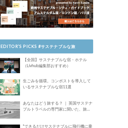
EDITOR’S PICKS #サステナブルな旅
【全国】サステナブルな宿・ホテル
（Livhub編集部おすすめ）
生ごみを循環。コンポストを導入して
いるサステナブルな宿11選
あなたはどう旅する？ ｜ 英国サステナ
ブルトラベルの専門家に聞いた、旅の
魅力
"できるだけサステナブルに飛行機に乗