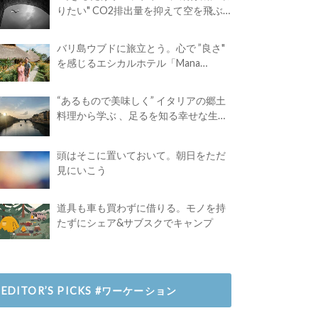
りたい" CO2排出量を抑えて空を飛ぶ
には？
バリ島ウブドに旅立とう。心で ”良さ"
を感じるエシカルホテル「Mana
Earthly Paradise」
“あるもので美味しく” イタリアの郷土
料理から学ぶ 、足るを知る幸せな生き
方
頭はそこに置いておいて。朝日をただ
見にいこう
道具も車も買わずに借りる。モノを持
たずにシェア&サブスクでキャンプ
EDITOR’S PICKS #ワーケーション