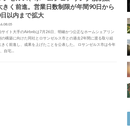
大きく前進。営業日数制限が年間90日から
80日以内まで拡大
6.08.05
泊サイト大手のAirbnbは7月26日、明確かつ公正なホームシェアリン
制の構築に向けた同社とロサンゼルス市との過去2年間に渡る取り組
大きく前進し、成果を上げたことを公表した。 ロサンゼルス市は今年
月、自宅…