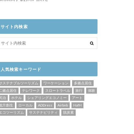
サイト内検索
人気検索キーワード
サステナブルツーリズム
ワーケーション
多拠点居住
二拠点居住
テレワーク
スロートラベル
旅行
体験
民泊
ホテル
シェアリングエコノミー
アート
地方創生
ローカル
ADDress
Airbnb
HafH
エコツーリズム
サステナビリティ
脱炭素