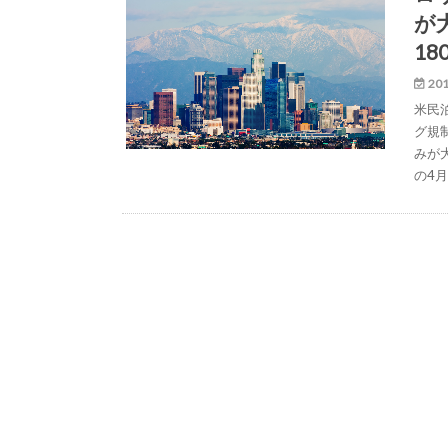
が
1
201
米民
グ規
みが
の4