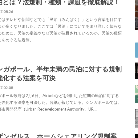
泊とは？法規制・種類・課題を徹底解説！
7.08.26
ではテレビや新聞などでも「民泊（みんぱく）」という言葉を目にす
会が多くなりました。ここでは「民泊」についてあまり詳しく知らな
のために、民泊の定義やなぜ民泊が注目されているのか、民泊の種類
泊をめぐる法規制、…
ンガポール、半年未満の民泊に対する規制
強化する法案を可決
7.02.08
ガポール政府は2月6日、Airbnbなどを利用した短期の民泊に対する
を強化する法案を可決した。各紙が報じている。シンガポールでは、
再開発庁（Urban Redevelopment Authority、UR…
ザンゼルス、ホームシェアリング規制案