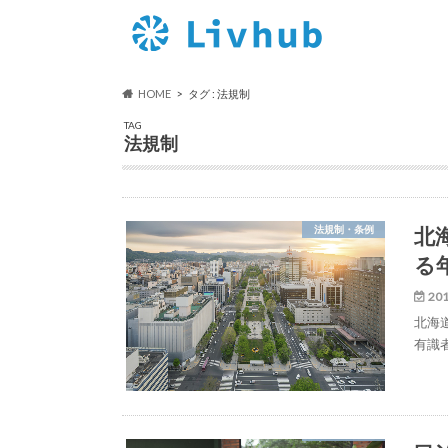
HOME
タグ : 法規制
TAG
法規制
北
法規制・条例
る
201
北海
有識