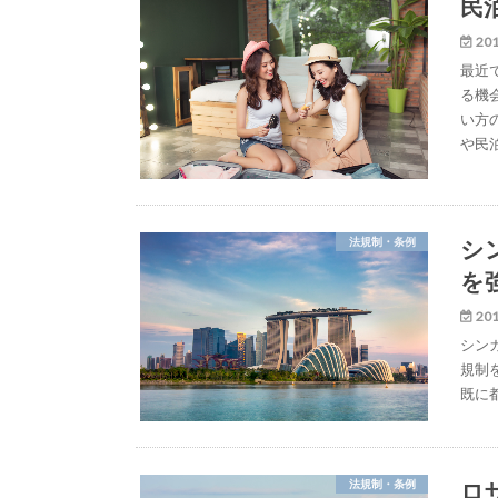
民
201
最近
る機
い方
や民
シ
法規制・条例
を
201
シン
規制
既に都市
ロ
法規制・条例