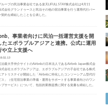
ループの民泊事業会社である楽天LIFULL STAY株式会社は4月11
株式会社グランドゥースと民泊その他の宿泊事業を行う運用代行パー
ー契約を締結したことを公表した。
irbnb、事業者向けに民泊一括運営支援を開
したエボラブルアジアと連携。公式に運用
行や立上支援へ
8.02.13
泊最大手仲介サイトのAirbnbの日本法人であるAirbnb Japan株式会
株式会社エボラブルアジアは、エボラブルアジアの子会社である株式
エアトリステイが開始した「Airbnbに特化したコンソーシアム型代行
ビス」（住宅宿泊事業の準備・運用をサポートする事業者向けのワン
ップサービス）について、包括的業務提携に関する覚書を締結した。