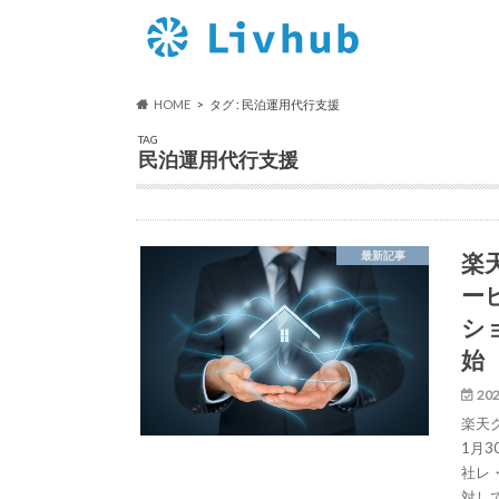
HOME
タグ : 民泊運用代行支援
TAG
民泊運用代行支援
楽
最新記事
ー
シ
始
202
楽天
1月
社レ
対し