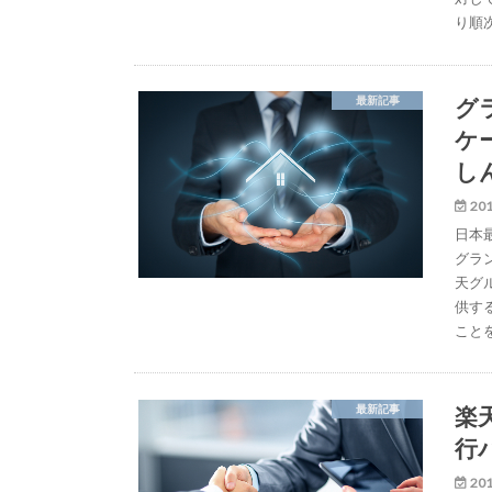
り順
グ
最新記事
ケ
し
201
日本
グラ
天グ
供す
こと
楽天
最新記事
行
201