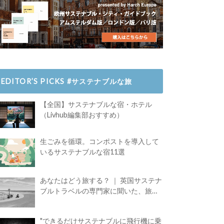
EDITOR’S PICKS #サステナブルな旅
【全国】サステナブルな宿・ホテル
（Livhub編集部おすすめ）
生ごみを循環。コンポストを導入して
いるサステナブルな宿11選
あなたはどう旅する？ ｜ 英国サステナ
ブルトラベルの専門家に聞いた、旅の
魅力
"できるだけサステナブルに飛行機に乗