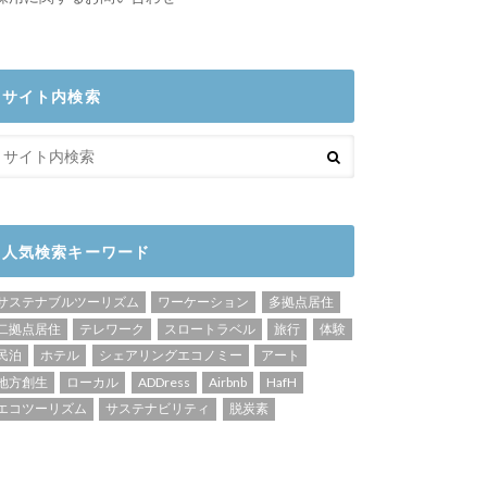
サイト内検索
人気検索キーワード
サステナブルツーリズム
ワーケーション
多拠点居住
二拠点居住
テレワーク
スロートラベル
旅行
体験
民泊
ホテル
シェアリングエコノミー
アート
地方創生
ローカル
ADDress
Airbnb
HafH
エコツーリズム
サステナビリティ
脱炭素