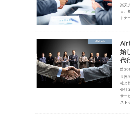
楽天グ
日、
トナ
A
Airbnb
始
代
201
世界民
社と
会社
サー
スト