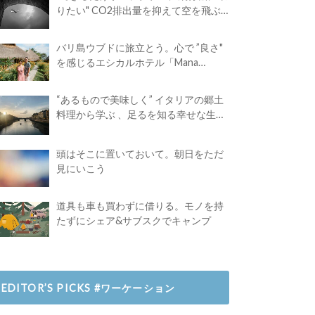
りたい" CO2排出量を抑えて空を飛ぶ
には？
バリ島ウブドに旅立とう。心で ”良さ"
を感じるエシカルホテル「Mana
Earthly Paradise」
“あるもので美味しく” イタリアの郷土
料理から学ぶ 、足るを知る幸せな生き
方
頭はそこに置いておいて。朝日をただ
見にいこう
道具も車も買わずに借りる。モノを持
たずにシェア&サブスクでキャンプ
EDITOR’S PICKS #ワーケーション