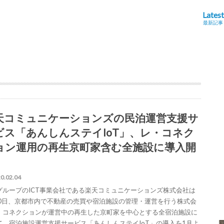
Latest
最新記事
天コミュニケーションズの民泊運営支援サ
ビス「あんしんステイIoT」、レ・コネク
ョン運用の再生京町家含む全施設に導入開
0.02.04
グループのICT事業会社である楽天コミュニケーションズ株式会社は
30日、京都市内で不動産の売買や宿泊施設の管理・運営を行う株式会
・コネクションが運営中の再生した京町家を中心とする全宿泊施設に
て、宿泊施設運営支援サービス「あんしんステイIoT」の導入を1月よ