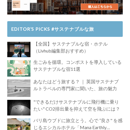
EDITOR’S PICKS #サステナブルな旅
【全国】サステナブルな宿・ホテル
（Livhub編集部おすすめ）
生ごみを循環。コンポストを導入している
サステナブルな宿11選
あなたはどう旅する？ ｜ 英国サステナブ
ルトラベルの専門家に聞いた、旅の魅力
"できるだけサステナブルに飛行機に乗り
たい" CO2排出量を抑えて空を飛ぶには？
バリ島ウブドに旅立とう。心で ”良さ" を感
じるエシカルホテル「Mana Earthly