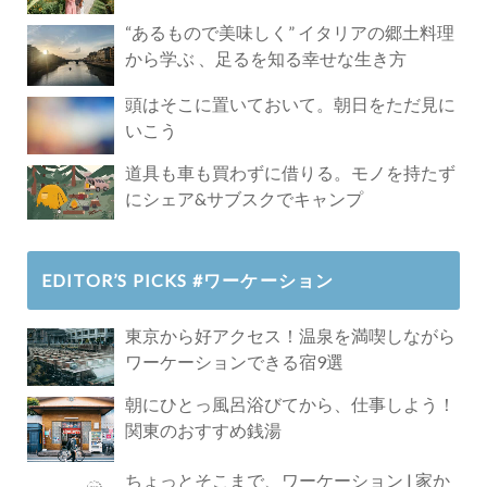
Paradise」
“あるもので美味しく” イタリアの郷土料理
から学ぶ 、足るを知る幸せな生き方
頭はそこに置いておいて。朝日をただ見に
いこう
道具も車も買わずに借りる。モノを持たず
にシェア&サブスクでキャンプ
EDITOR’S PICKS #ワーケーション
東京から好アクセス！温泉を満喫しながら
ワーケーションできる宿9選
朝にひとっ風呂浴びてから、仕事しよう！
関東のおすすめ銭湯
ちょっとそこまで、ワーケーション | 家か