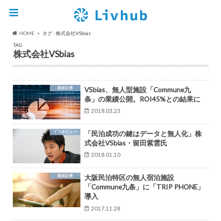
HOME
タグ : 株式会社VSbias
TAG
株式会社VSbias
最新記事
VSbias、無人型施設「Commune九
条」の業績公開。ROI45%との結果に
2018.03.23
インタビュー
「民泊成功の鍵はデータと無人化」株
式会社VSbias・留田紫雲氏
2018.01.10
最新記事
大阪民泊特区の無人宿泊施設
「Commune九条」に「TRIP PHONE」
導入
2017.11.28