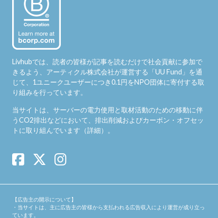
Livhubでは、読者の皆様が記事を読むだけで社会貢献に参加で
きるよう、アーティクル株式会社が運営する「
UU Fund
」を通
じて、1ユニークユーザーにつき0.1円をNPO団体に寄付する取
り組みを行っています。
当サイトは、サーバーの電力使用と取材活動のための移動に伴
うCO2排出などにおいて、排出削減およびカーボン・オフセッ
トに取り組んでいます（
詳細
）。
【広告主の開示について】
・当サイトは、主に広告主の皆様から支払われる広告収入により運営が成り立っ
ています。