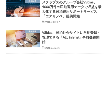
最新記事
メタップスのグループ会社VSbias、
4000万件の民泊運用データで収益を最
大化する民泊運用サポートサービス
「エアリノベ」提供開始
2016.10.17
最新記事
VSbias、民泊仲介サイトに自動登録・
管理できる「ALL in BnB」事前登録開
始
2016.06.21