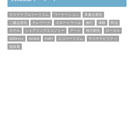
サステナブルツーリズム
ワーケーション
多拠点居住
二拠点居住
テレワーク
スロートラベル
旅行
体験
民泊
ホテル
シェアリングエコノミー
アート
地方創生
ローカル
ADDress
Airbnb
HafH
エコツーリズム
サステナビリティ
脱炭素