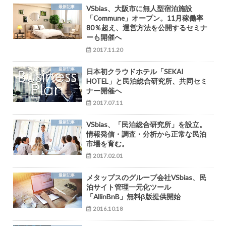
最新記事
VSbias、大阪市に無人型宿泊施設
「Commune」オープン。11月稼働率
80％超え、運営方法を公開するセミナ
ーも開催へ
2017.11.20
最新記事
日本初クラウドホテル「SEKAI
HOTEL」と民泊総合研究所、共同セミ
ナー開催へ
2017.07.11
最新記事
VSbias、「民泊総合研究所」を設立。
情報発信・調査・分析から正常な民泊
市場を育む。
2017.02.01
最新記事
メタップスのグループ会社VSbias、民
泊サイト管理一元化ツール
「AllinBnB」無料β版提供開始
2016.10.18