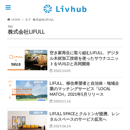
HOME
タグ : 株式会社LIFULL
TAG
株式会社LIFULL
最新記事
空き家再生に取り組むLIFULL、デジタ
ル木材加工技術を使ったサウナユニッ
トをVUILDと共同開発
2022.10.31
最新記事
LIFULL、移住希望者と自治体・地域企
業のマッチングサービス「LOCAL
MATCH」2021年5月リリース
2020.11.16
最新記事
LIFULL SPACEとクルトンが提携、レン
タルスペースのサービス拡充へ
2019.06.14