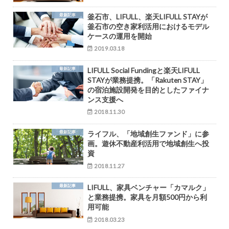
最新記事
釜石市、LIFULL、楽天LIFULL STAYが
釜石市の空き家利活用におけるモデル
ケースの運用を開始
2019.03.18
最新記事
LIFULL Social Fundingと楽天LIFULL
STAYが業務提携。「Rakuten STAY」
の宿泊施設開発を目的としたファイナ
ンス支援へ
2018.11.30
最新記事
ライフル、「地域創生ファンド」に参
画。遊休不動産利活用で地域創生へ投
資
2018.11.27
最新記事
LIFULL、家具ベンチャー「カマルク」
と業務提携。家具を月額500円から利
用可能
2018.03.23