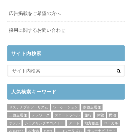
広告掲載をご希望の方へ
採用に関するお問い合わせ
サイト内検索
人気検索キーワード
サステナブルツーリズム
ワーケーション
多拠点居住
二拠点居住
テレワーク
スロートラベル
旅行
体験
民泊
ホテル
シェアリングエコノミー
アート
地方創生
ローカル
ADDress
Airbnb
HafH
エコツーリズム
サステナビリティ