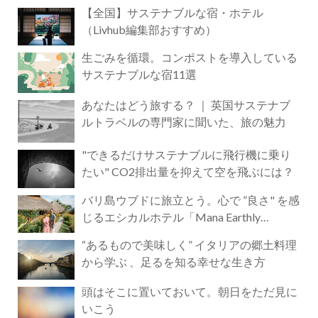
【全国】サステナブルな宿・ホテル
（Livhub編集部おすすめ）
生ごみを循環。コンポストを導入している
サステナブルな宿11選
あなたはどう旅する？ ｜ 英国サステナブ
ルトラベルの専門家に聞いた、旅の魅力
"できるだけサステナブルに飛行機に乗り
たい" CO2排出量を抑えて空を飛ぶには？
バリ島ウブドに旅立とう。心で ”良さ" を感
じるエシカルホテル「Mana Earthly
Paradise」
“あるもので美味しく” イタリアの郷土料理
から学ぶ 、足るを知る幸せな生き方
頭はそこに置いておいて。朝日をただ見に
いこう