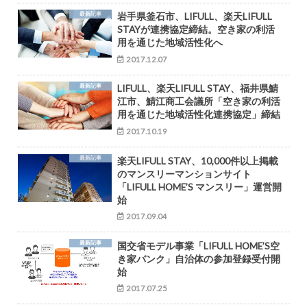
最新記事
岩手県釜石市、LIFULL、楽天LIFULL
STAYが連携協定締結。空き家の利活
用を通じた地域活性化へ
2017.12.07
最新記事
LIFULL、楽天LIFULL STAY、福井県鯖
江市、鯖江商工会議所「空き家の利活
用を通じた地域活性化連携協定」締結
2017.10.19
最新記事
楽天LIFULL STAY、10,000件以上掲載
のマンスリーマンションサイト
「LIFULL HOME’S マンスリー」運営開
始
2017.09.04
最新記事
国交省モデル事業「LIFULL HOME’S空
き家バンク」自治体の参加登録受付開
始
2017.07.25