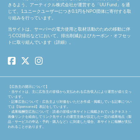
きるよう、アーティクル株式会社が運営する「
UU Fund
」を通
じて、1ユニークユーザーにつき0.1円をNPO団体に寄付する取
り組みを行っています。
当サイトは、サーバーの電力使用と取材活動のための移動に伴
うCO2排出などにおいて、排出削減およびカーボン・オフセッ
トに取り組んでいます（
詳細
）。
【広告主の開示について】
・当サイトは、主に広告主の皆様から支払われる広告収入により運営が成り立っ
ています。
・記事広告について：広告主より対価をいただき作成・掲載している記事につい
ては【Sponsored】表記をしています。
・成果報酬型広告について：読者の皆様が本サイトに掲載されているテキスト・
画像リンクを経由してリンク先サイトの運営主体が設定した一定の成果地点（製
品・サービスの申込・予約・購入など）に到達した場合、本サイトに報酬が支払
われることがあります。