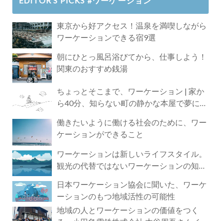
EDITOR’S PICKS #ワーケーション
東京から好アクセス！温泉を満喫しながら
ワーケーションできる宿9選
朝にひとっ風呂浴びてから、仕事しよう！
関東のおすすめ銭湯
ちょっとそこまで、ワーケーション | 家か
ら40分、知らない町の静かな本屋で夢に近
づく4時間の旅
働きたいように働ける社会のために、ワー
ケーションができること
ワーケーションは新しいライフスタイル。
観光の代替ではないワーケーションの知ら
れざる魅力
日本ワーケーション協会に聞いた、ワーケ
ーションのもつ地域活性の可能性
地域の人とワーケーションの価値をつく