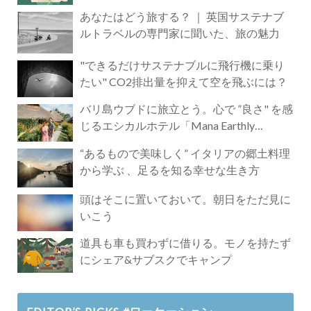
あなたはどう旅する？ ｜ 英国サステナブ
ルトラベルの専門家に聞いた、旅の魅力
"できるだけサステナブルに飛行機に乗り
たい" CO2排出量を抑えて空を飛ぶには？
バリ島ウブドに旅立とう。心で ”良さ" を感
じるエシカルホテル「Mana Earthly
Paradise」
“あるもので美味しく” イタリアの郷土料理
から学ぶ 、足るを知る幸せな生き方
頭はそこに置いておいて。朝日をただ見に
いこう
道具も車も買わずに借りる。モノを持たず
にシェア&サブスクでキャンプ