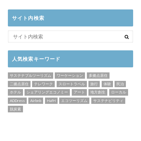
サイト内検索
人気検索キーワード
サステナブルツーリズム
ワーケーション
多拠点居住
二拠点居住
テレワーク
スロートラベル
旅行
体験
民泊
ホテル
シェアリングエコノミー
アート
地方創生
ローカル
ADDress
Airbnb
HafH
エコツーリズム
サステナビリティ
脱炭素