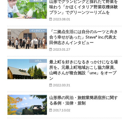
最新記事
山形でグランピングと採れたて野菜を
味わう「かほくイタリア野菜収穫体験
プラン」でグリーンツーリズムを
2023.08.01
インタビュー
「二拠点生活には自分のルーツと向き
合う幸せがあった」Steve* inc.代表太
田伸志さんインタビュー
2023.01.27
コラム
最上町を好きになるきっかけになる場
所を。元最上町地域おこし協力隊員、
山崎さんが複合施設「une」をオープ
ン
2022.03.31
山形県の民泊・旅館業簡易宿所に関す
る条例・法律・規制
2017.10.02