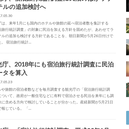
テルの追加検討へ
7.05.30
庁は、来年1月にも国内のホテルや旅館の延べ宿泊者数を集計する
泊旅行統計調査」の対象に民泊を加える方針を固めたが、あわせてラ
テルの追加も検討する方針であることを、朝日新聞が5月26日付けで
た。 宿泊旅行統計…
光庁、2018年にも宿泊旅行統計調査に民泊
ータを算入
7.05.23
ルや旅館の宿泊者数などを毎月調査する観光庁の「宿泊旅行統計調
について、政府が一般住宅などに有料で宿泊させる民泊を来年にも調
象に含める方向で検討していることが分かった。産経新聞が5月21日
で報じている。 「…