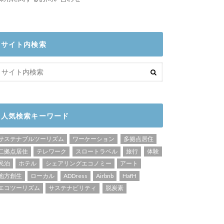
サイト内検索
人気検索キーワード
サステナブルツーリズム
ワーケーション
多拠点居住
二拠点居住
テレワーク
スロートラベル
旅行
体験
民泊
ホテル
シェアリングエコノミー
アート
地方創生
ローカル
ADDress
Airbnb
HafH
エコツーリズム
サステナビリティ
脱炭素