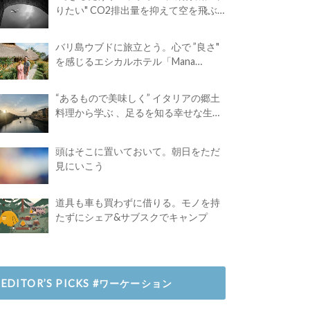
りたい" CO2排出量を抑えて空を飛ぶ
には？
バリ島ウブドに旅立とう。心で ”良さ"
を感じるエシカルホテル「Mana
Earthly Paradise」
“あるもので美味しく” イタリアの郷土
料理から学ぶ 、足るを知る幸せな生き
方
頭はそこに置いておいて。朝日をただ
見にいこう
道具も車も買わずに借りる。モノを持
たずにシェア&サブスクでキャンプ
EDITOR’S PICKS #ワーケーション