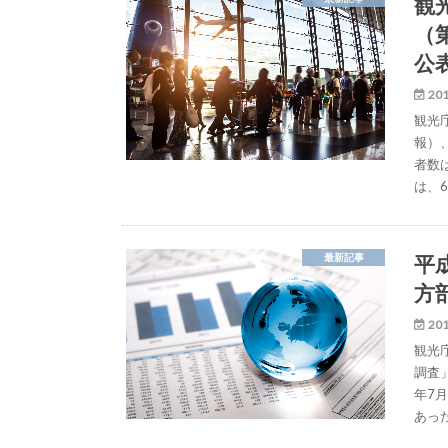
観
（
公
201
観光
報）
者数
は、6
平
最新記事
方
201
観光
調査
年7
あっ