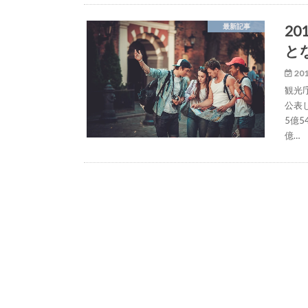
2
最新記事
と
201
観光
公表
5億
億…