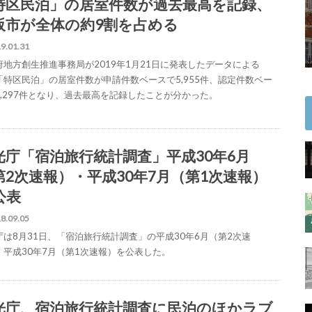
特区民泊」の居室件数が過去最高を記録、
阪市が全体の約9割を占める
9.01.31
府地方創生推進事務局が2019年1月21日に発表したデータによる
「特区民泊」の居室件数が申請件数ベースで5,955件、認定件数ベー
5,297件となり、過去最高を記録したことが分かった。
光庁「宿泊旅行統計調査」平成30年6月
第2次速報）・平成30年7月（第1次速報）
公表
8.09.05
庁は8月31日、「宿泊旅行統計調査」の平成30年6月（第2次速
、平成30年7月（第1次速報）を公表した。
光庁、宿泊旅行統計調査に民泊のほかラブ