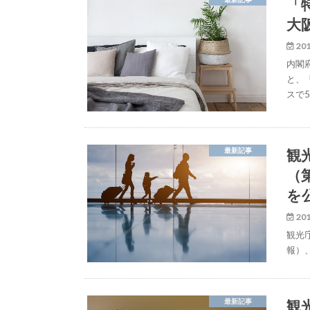
「
大
201
内閣
と、
スで
観
最新記事
（
を
201
観光
報）
観
最新記事