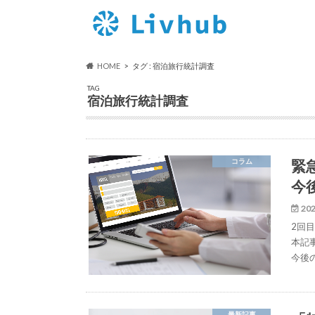
HOME
タグ : 宿泊旅行統計調査
TAG
宿泊旅行統計調査
緊
コラム
今
202
2回
本記
今後
最新記事