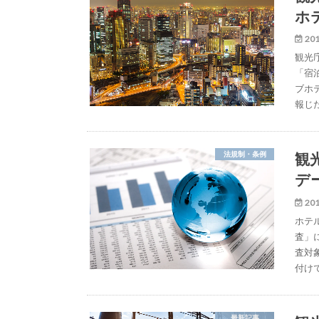
ホ
201
観光
「宿
ブホ
報じ
観
法規制・条例
デ
201
ホテ
査」
査対
付け
最新記事