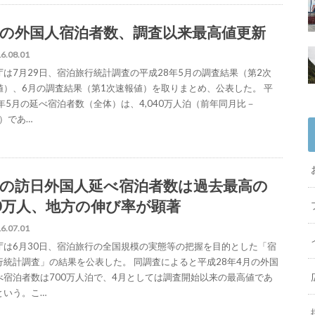
月の外国人宿泊者数、調査以来最高値更新
6.08.01
庁は7月29日、宿泊旅行統計調査の平成28年5月の調査結果（第2次
値）、6月の調査結果（第1次速報値）を取りまとめ、公表した。 平
8年5月の延べ宿泊者数（全体）は、4,040万人泊（前年同月比－
％）であ…
月の訪日外国人延べ宿泊者数は過去最高の
00万人、地方の伸び率が顕著
6.07.01
庁は6月30日、宿泊旅行の全国規模の実態等の把握を目的とした「宿
行統計調査」の結果を公表した。 同調査によると平成28年4月の外国
べ宿泊者数は700万人泊で、4月としては調査開始以来の最高値であ
という。こ…