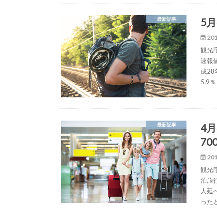
5
最新記事
201
観光
速報
成2
5.9
4
最新記事
7
201
観光
泊旅
人延
った