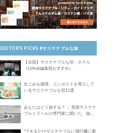
EDITOR’S PICKS #サステナブルな旅
【全国】サステナブルな宿・ホテル
（Livhub編集部おすすめ）
生ごみを循環。コンポストを導入して
いるサステナブルな宿11選
あなたはどう旅する？ ｜ 英国サステナ
ブルトラベルの専門家に聞いた、旅の
魅力
"できるだけサステナブルに飛行機に乗