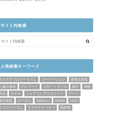
サイト内検索
人気検索キーワード
サステナブルツーリズム
ワーケーション
多拠点居住
二拠点居住
テレワーク
スロートラベル
旅行
体験
民泊
ホテル
シェアリングエコノミー
アート
地方創生
ローカル
ADDress
Airbnb
HafH
エコツーリズム
サステナビリティ
脱炭素