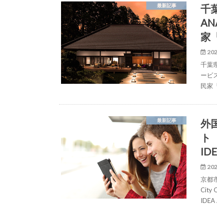
千
最新記事
A
家
202
千葉
ービ
民家
外
最新記事
ト「K
ID
202
京都
City
IDEA