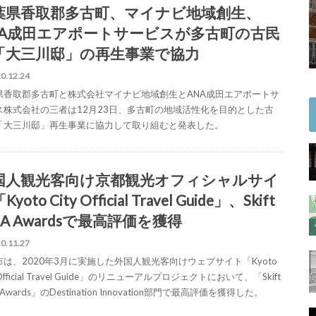
葉県香取郡多古町、マイナビ地域創生、
NA成田エアポートサービスが多古町の古民
「大三川邸」の再生事業で協力
0.12.24
県香取郡多古町と株式会社マイナビ地域創生とANA成田エアポートサ
ス株式会社の三者は12月23日、多古町の地域活性化を目的とした古
「大三川邸」再生事業に協力して取り組むと発表した。
国人観光客向け京都観光オフィシャルサイ
yoto City Official Travel Guide」、Skift
EA Awardsで最高評価を獲得
0.11.27
市は、2020年3月に実施した外国人観光客向けウェブサイト「Kyoto
 Official Travel Guide」のリニューアルプロジェクトにおいて、「Skift
 Awards」のDestination Innovation部門で最高評価を獲得した。