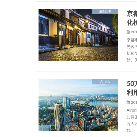
京
最新記事
化
201
京都
光客
初め
館、
5
Airbnb
利
201
Ai
に韓国
万人
観…