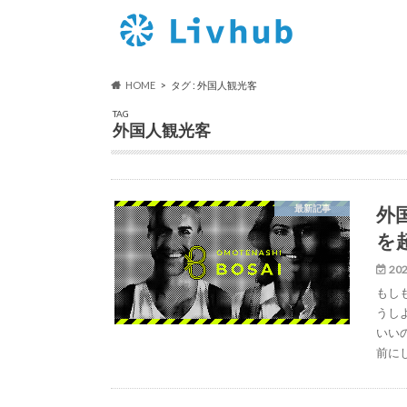
HOME
タグ : 外国人観光客
TAG
外国人観光客
外
最新記事
を
202
もし
うし
いい
前に