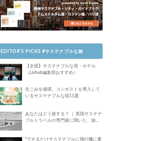
EDITOR’S PICKS #サステナブルな旅
【全国】サステナブルな宿・ホテル
（Livhub編集部おすすめ）
生ごみを循環。コンポストを導入して
いるサステナブルな宿11選
あなたはどう旅する？ ｜ 英国サステナ
ブルトラベルの専門家に聞いた、旅の
魅力
"できるだけサステナブルに飛行機に乗