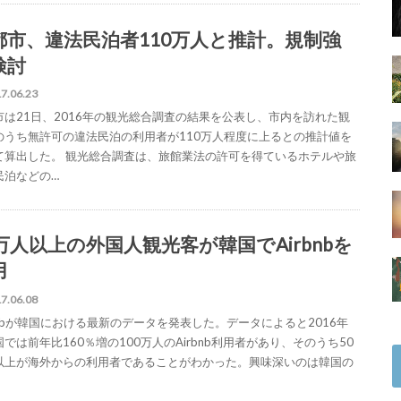
都市、違法民泊者110万人と推計。規制強
検討
7.06.23
市は21日、2016年の観光総合調査の結果を公表し、市内を訪れた観
のうち無許可の違法民泊の利用者が110万人程度に上るとの推計値を
て算出した。 観光総合調査は、旅館業法の許可を得ているホテルや旅
民泊などの…
0万人以上の外国人観光客が韓国でAirbnbを
用
7.06.08
rbnbが韓国における最新のデータを発表した。データによると2016年
では前年比160％増の100万人のAirbnb利用者があり、そのうち50
以上が海外からの利用者であることがわかった。興味深いのは韓国の