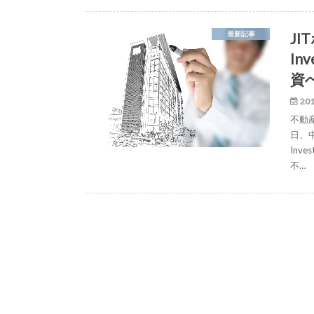
JI
最新記事
In
資
201
不動
日、中
Inv
不…