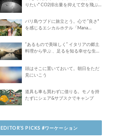
りたい" CO2排出量を抑えて空を飛ぶ
には？
バリ島ウブドに旅立とう。心で ”良さ"
を感じるエシカルホテル「Mana
Earthly Paradise」
“あるもので美味しく” イタリアの郷土
料理から学ぶ 、足るを知る幸せな生き
方
頭はそこに置いておいて。朝日をただ
見にいこう
道具も車も買わずに借りる。モノを持
たずにシェア&サブスクでキャンプ
EDITOR’S PICKS #ワーケーション