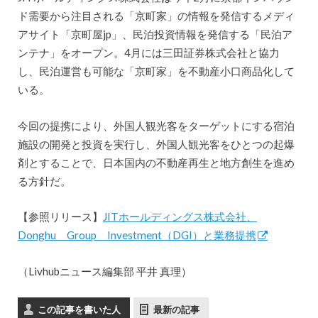
ド需要から注目される「京町家」の情報を発信するメディ
アサイト「京町屋jp」、民泊投資情報を発信する「民泊ア
ンテナ」をオープン。4月には三田証券株式会社と協力
し、民泊運営も可能な「京町家」を不動産小口商品化して
いる。
今回の提携により、外国人観光客をターゲットにする宿泊
施設の開発と投資を実行し、外国人観光客をひとつの起爆
剤とすることで、日本国内の不動産再生と地方創生を進め
る方針だ。
【参照リリース】
JITホールディングス株式会社、
Donghu Group Investment（DGI）と業務提携
（Livhubニュース編集部 平井 真理）
この記事を書いた人
最新の記事