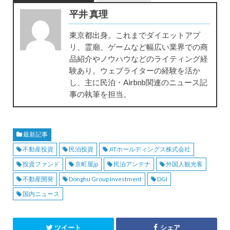
平井 真理
東京都出身。これまでダイエットアプ
リ、霊廟、ゲームなど幅広い業界での商
品紹介やノウハウなどのライティング経
験あり。ウェブライターの経験を活か
し、主に民泊・Airbnb関連のニュース記
事の執筆を担当。
最新記事
不動産投資
民泊投資
JITホールディングス株式会社
投資ファンド
京町屋jp
民泊アンテナ
外国人観光客
不動産開発
Donghu Group Investment
DGI
国内ニュース
ツイート
シェア