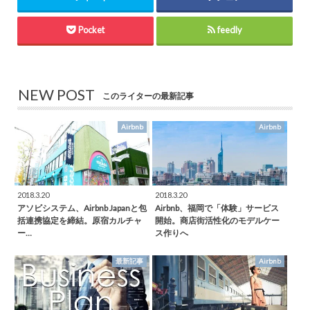
Pocket
feedly
NEW POST
このライターの最新記事
Airbnb
Airbnb
2018.3.20
2018.3.20
アソビシステム、Airbnb Japanと包
Airbnb、福岡で「体験」サービス
括連携協定を締結。原宿カルチャ
開始。商店街活性化のモデルケー
ー…
ス作りへ
最新記事
Airbnb