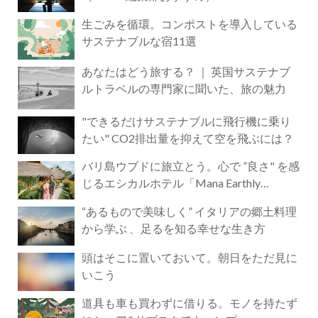
生ごみを循環。コンポストを導入している
サステナブルな宿11選
あなたはどう旅する？ ｜ 英国サステナブ
ルトラベルの専門家に聞いた、旅の魅力
"できるだけサステナブルに飛行機に乗り
たい" CO2排出量を抑えて空を飛ぶには？
バリ島ウブドに旅立とう。心で ”良さ" を感
じるエシカルホテル「Mana Earthly
Paradise」
“あるもので美味しく” イタリアの郷土料理
から学ぶ 、足るを知る幸せな生き方
頭はそこに置いておいて。朝日をただ見に
いこう
道具も車も買わずに借りる。モノを持たず