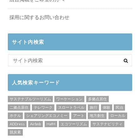
採用に関するお問い合わせ
サイト内検索
人気検索キーワード
サステナブルツーリズム
ワーケーション
多拠点居住
二拠点居住
テレワーク
スロートラベル
旅行
体験
民泊
ホテル
シェアリングエコノミー
アート
地方創生
ローカル
ADDress
Airbnb
HafH
エコツーリズム
サステナビリティ
脱炭素